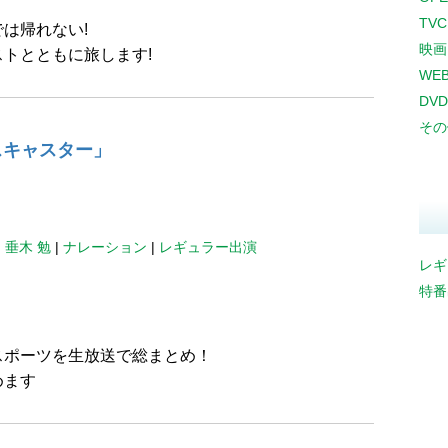
TV
は帰れない!
映画
トとともに旅します!
WE
DVD
その
スキャスター」
|
垂木 勉
|
ナレーション
|
レギュラー出演
レギ
特番
スポーツを生放送で総まとめ！
めます