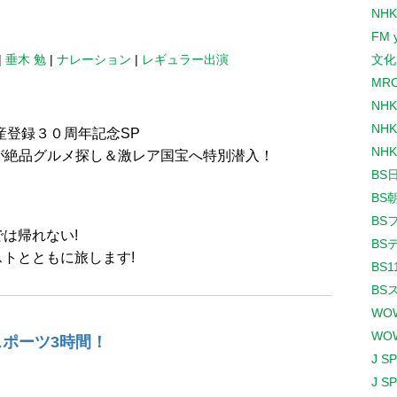
NHK
FM 
|
垂木 勉
|
ナレーション
|
レギュラー出演
文化
MR
NH
NHK
産登録３０周年記念SP
NHK
優吾が絶品グルメ探し＆激レア国宝へ特別潜入！
BS
BS
BS
は帰れない!
BS
トとともに旅します!
BS1
BS
WO
WO
スポーツ3時間！
J S
J S