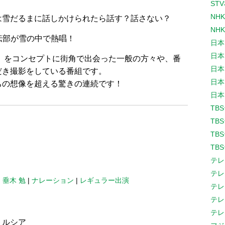
ST
NH
は雪だるまに話しかけられたら話す？話さない？
NH
宣伝部が雪の中で熱唱！
日本
日本
」をコンセプトに街角で出会った一般の方々や、番
日本
だき撮影をしている番組です。
日本
ちの想像を超える驚きの連続です！
日本
TB
TB
TB
TB
テレ
テレ
|
垂木 勉
|
ナレーション
|
レギュラー出演
テレ
テレ
テレ
トルシア