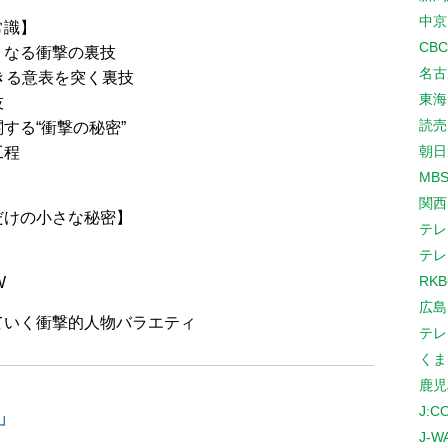
中京
常識】
CB
くなる衝撃の裏技
名古
きる意表を突く裏技
東海
技
読売
する“衝撃の秘密”
朝日
工程
MB
関西
だけの小さな秘密】
テレ
テレ
RK
W
広島
ていく衝撃的人物バラエティ
テレ
くま
鹿児
J:
」
J-W