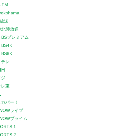
-FM
yokohama
放送
O北陸放送
K BSプレミアム
 BS4K
 BS8K
日テレ
朝日
フジ
テレ東
1
スカパー！
WOWライブ
WOWプライム
PORTS 1
PORTS 2