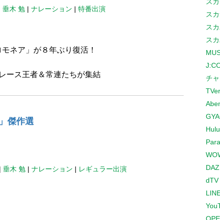
スカ
|
垂木 勉
|
ナレーション
|
特番出演
スカ
スカ
スカ
ロモネア」が８年ぶり復活！
MUS
J:
レース王者＆常連たちが集結
チャ
TVe
Abe
GYA
!」傑作選
Hulu
Para
WO
DAZ
|
垂木 勉
|
ナレーション
|
レギュラー出演
dTV
LINE
You
OPE