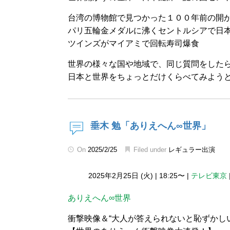
台湾の博物館で見つかった１００年前の開
パリ五輪金メダルに沸くセントルシアで日
ツインズがマイアミで回転寿司爆食
世界の様々な国や地域で、同じ質問をした
日本と世界をちょっとだけくらべてみよう
垂木 勉「ありえへん∞世界」
On
2025/2/25
Filed under
レギュラー出演
2025年2月25日 (火)
|
18:25〜
|
テレビ東京
ありえへん∞世界
衝撃映像＆“大人が答えられないと恥ずかし