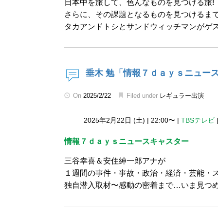
日本中を旅して、色んなものを見つける旅!
さらに、その課題となるものを見つけるまで
タカアンドトシとサンドウィッチマンがゲス
垂木 勉「情報７ｄａｙｓニュー
On
2025/2/22
Filed under
レギュラー出演
2025年2月22日 (土)
|
22:00〜
|
TBSテレビ
情報７ｄａｙｓニュースキャスター
三谷幸喜＆安住紳一郎アナが
１週間の事件・事故・政治・経済・芸能・
独自潜入取材〜感動の密着まで…いま見つ