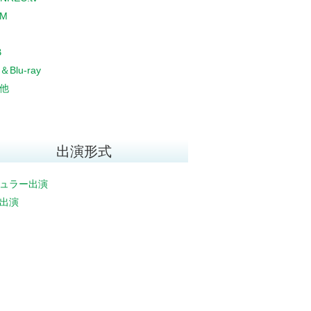
CM
B
＆Blu-ray
他
出演形式
ュラー出演
出演