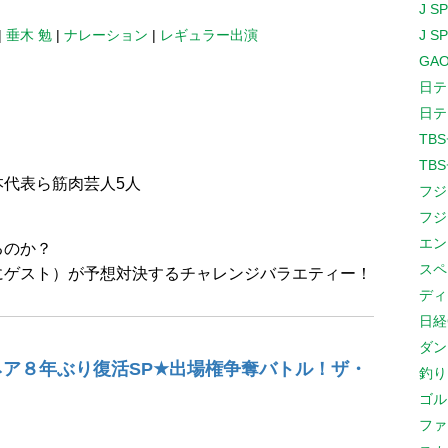
J S
|
垂木 勉
|
ナレーション
|
レギュラー出演
J S
GAO
日テ
日テ
TB
TB
本代表ら筋肉芸人5人
フジ
フジ
エン
るのか？
スペ
にゲスト）が予想対決するチャレンジバラエティー！
ディ
日経
ダン
ネア８年ぶり復活SP★出場権争奪バトル！ザ・
釣り
ゴル
ファ