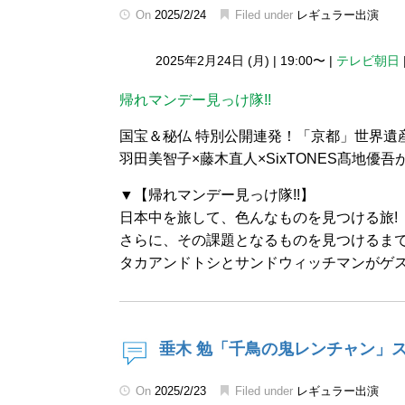
On
2025/2/24
Filed under
レギュラー出演
2025年2月24日 (月)
|
19:00〜
|
テレビ朝日
帰れマンデー見っけ隊!!
国宝＆秘仏 特別公開連発！「京都」世界遺
羽田美智子×藤木直人×SixTONES髙地
▼【帰れマンデー見っけ隊!!】
日本中を旅して、色んなものを見つける旅!
さらに、その課題となるものを見つけるまで
タカアンドトシとサンドウィッチマンがゲス
垂木 勉「千鳥の鬼レンチャン」
On
2025/2/23
Filed under
レギュラー出演