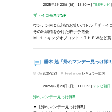
2025年2月23日 (日)
|
13:30〜
|
TBSテレビ
ザ・イロモネアSP
ウンナンＭＣ伝説のお笑いバトル「ザ・イ
その出場権をかけた若手予選会！
Ｍ−１・キングオブコント・ＴＨＥＷなど賞
垂木 勉「帰れマンデー見っけ隊!
On
2025/2/23
Filed under
レギュラー出演
2025年2月23日 (日)
|
11:00〜
|
テレビ朝日
帰れマンデー見っけ隊!!
▼【帰れマンデー見っけ隊!!】