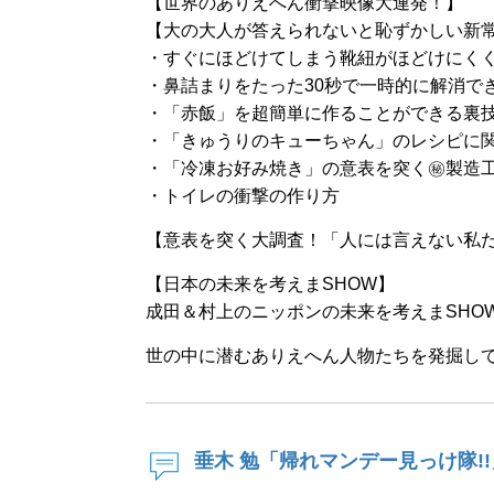
【世界のありえへん衝撃映像大連発！】
【大の大人が答えられないと恥ずかしい新
・すぐにほどけてしまう靴紐がほどけにく
・鼻詰まりをたった30秒で一時的に解消で
・「赤飯」を超簡単に作ることができる裏
・「きゅうりのキューちゃん」のレシピに関
・「冷凍お好み焼き」の意表を突く㊙製造
・トイレの衝撃の作り方
【意表を突く大調査！「人には言えない私
【日本の未来を考えまSHOW】
成田＆村上のニッポンの未来を考えまSHO
世の中に潜むありえへん人物たちを発掘し
垂木 勉「帰れマンデー見っけ隊!!