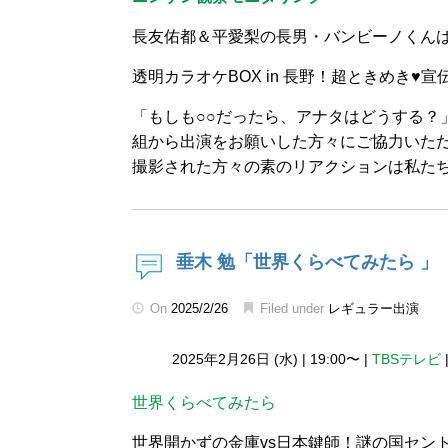
長友佑都＆平愛梨の長男・バンビーノくん
透明カラオケBOX in 長野！超ときめき♥
「もしも○○だったら、アナタはどうする？
組から出演をお願いした方々にご協力いた
撮影された方々の素のリアクションは私た
垂木 勉「世界くらべてみたら 」
On
2025/2/26
Filed under
レギュラー出演
2025年2月26日 (水)
|
19:00〜
|
TBSテレビ
世界くらべてみたら
世界開かずの金庫vs日本鍵師！謎の国セン