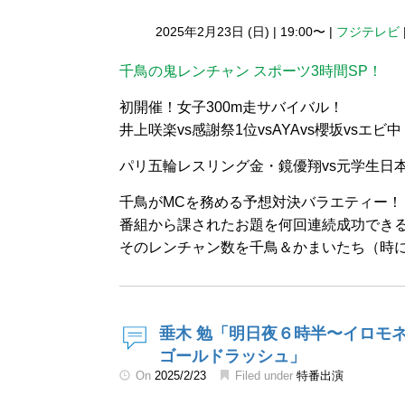
2025年2月23日 (日)
|
19:00〜
|
フジテレビ
千鳥の鬼レンチャン スポーツ3時間SP！
初開催！女子300m走サバイバル！
井上咲楽vs感謝祭1位vsAYAvs櫻坂vsエビ中
パリ五輪レスリング金・鏡優翔vs元学生日
千鳥がMCを務める予想対決バラエティー！
番組から課されたお題を何回連続成功でき
そのレンチャン数を千鳥＆かまいたち（時
垂木 勉「明日夜６時半〜イロモ
ゴールドラッシュ」
On
2025/2/23
Filed under
特番出演