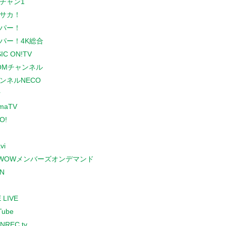
チャン1
サカ！
パー！
パー！4K総合
IC ON!TV
COMチャンネル
ンネルNECO
r
maTV
O!
vi
WOWメンバーズオンデマンド
N
 LIVE
Tube
NREC.tv