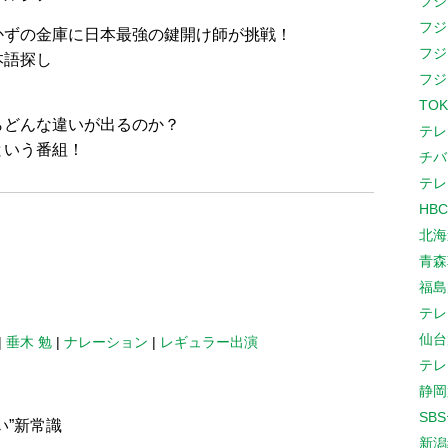
フジ
フジ
かずの金庫に日本最強の鍵開け師が挑戦！
フジ
本語探し
フジ
TOK
らどんな違いが出るのか？
テレ
という番組！
チバ
テレ
HB
北海
青森
福島
テレ
仙台
|
垂木 勉
|
ナレーション
|
レギュラー出演
テレ
静岡
SB
い”新常識
新潟