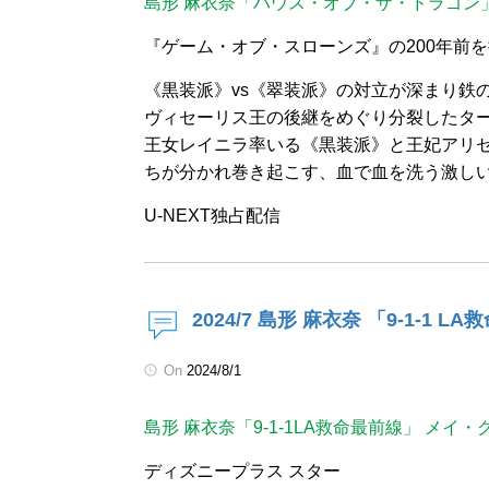
島形 麻衣奈「ハウス・オブ・ザ・ドラゴン
『ゲーム・オブ・スローンズ』の200年前
《黒装派》vs《翠装派》の対立が深まり鉄
ヴィセーリス王の後継をめぐり分裂したタ
王女レイニラ率いる《黒装派》と王妃アリ
ちが分かれ巻き起こす、血で血を洗う激し
U-NEXT独占配信
2024/7 島形 麻衣奈 「9-1-1 
On
2024/8/1
島形 麻衣奈「9-1-1LA救命最前線」 メイ
ディズニープラス スター