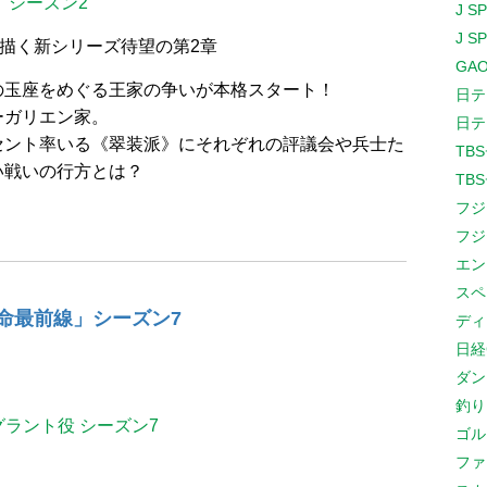
」シーズン2
J S
J S
を描く新シリーズ待望の第2章
GAO
の玉座をめぐる王家の争いが本格スタート！
日テ
ーガリエン家。
日テ
セント率いる《翠装派》にそれぞれの評議会や兵士た
TB
い戦いの行方とは？
TB
フジ
フジ
エン
スペ
LA救命最前線」シーズン7
ディ
日経
ダン
釣り
・グラント役 シーズン7
ゴル
ファ