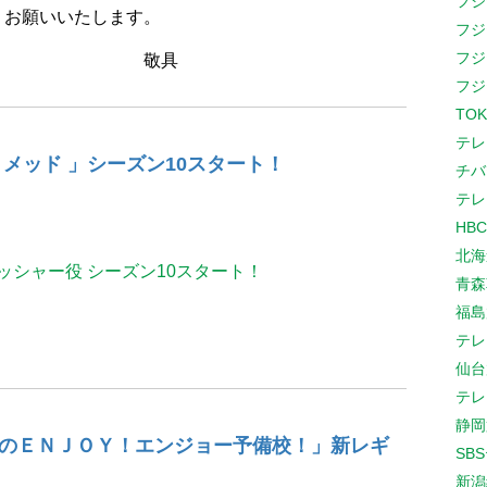
フジ
うお願いいたします。
フジ
フジ
具
フジ
TOK
テレ
カゴ・メッド 」シーズン10スタート！
チバ
テレ
HB
北海
ッシャー役 シーズン10スタート！
青森
福島
テレ
仙台
テレ
静岡
ぎり高校のＥＮＪＯＹ！エンジョー予備校！」新レギ
SB
新潟