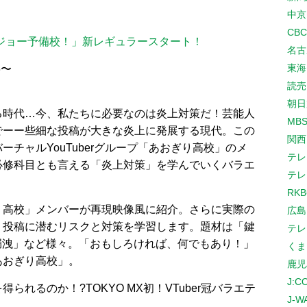
中京
CB
ジョー予備校！」新レギュラースタート！
名古
東海
6〜
読売
朝日
る時代…今、私たちに必要なのは炎上対策だ！芸能人
MB
でーー些細な投稿が大きな炎上に発展する現代。この
関西
チャルYouTuberグループ「あおぎり高校」のメ
テレ
必修科目とも言える「炎上対策」を学んでいくバラエ
テレ
RK
り高校」メンバーが再現映像風に紹介。さらに実際の
広島
、投稿に潜むリスクと対策を学習します。題材は「鍵
テレ
漏洩」など様々。「おもしろければ、何でもあり！」
くま
あおぎり高校」。
鹿児
J:
れるのか！?TOKYO MX初！VTuber冠バラエテ
J-W