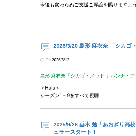
今後も変わらぬご支援ご厚誼を賜りますよ
敬
2026/3/20 島形 麻衣奈 「シ
On
2026/3/12
島形 麻衣奈「シカゴ・メッド 」ハンナ・ア
＜Hulu＞
シーズン1～9をすべて視聴
2025/9/28 垂木 勉「あお
ュラースタート！