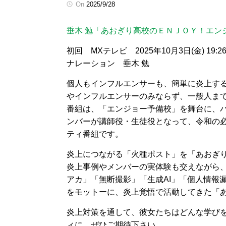
On
2025/9/28
垂木 勉「あおぎり高校のＥＮＪＯＹ！エン
初回 MXテレビ 2025年10月3日(金) 19:2
ナレーション 垂木 勉
個人もインフルエンサーも、簡単に炎上す
やインフルエンサーのみならず、一般人ま
番組は、「エンジョー予備校」を舞台に、バー
ンバーが講師役・生徒役となって、令和の
ティ番組です。
炎上につながる「火種ポスト」を「あおぎ
炎上事例やメンバーの実体験も交えながら
アカ」「無断撮影」「生成AI」「個人情報
をモットーに、炎上覚悟で活動してきた「
炎上対策を通して、彼女たちはどんな学びを得ら
ィに、ぜひご期待下さい。