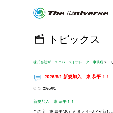
トピックス
株式会社ザ・ユニバース | ナレーター事務所
>
ト
2026/8/1 新規加入 東 恭平！！
On
2026/8/1
新規加入 東 恭平！！
この度、東 恭平(あずま きょうへい)が新