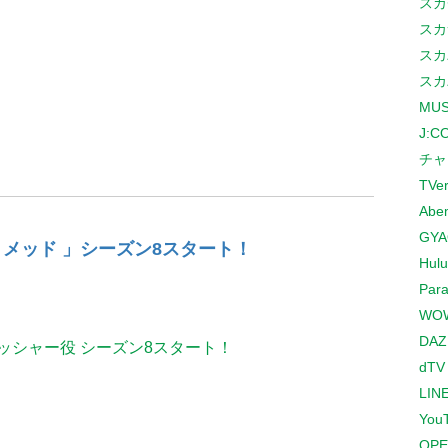
スカ
スカ
スカ
スカ
MUS
J:
チャ
TVe
Abe
GYA
カゴ・メッド 」シーズン8スタート！
Hulu
Para
WO
DAZ
ッシャー役 シーズン8スタート！
dTV
LINE
You
OPE