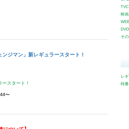
TV
映画
WE
DVD
その
ッとチェンジマン」新レギュラースタート！
レギ
ラースタート！
特番
:44〜