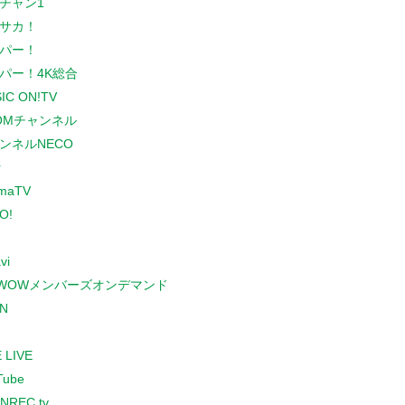
チャン1
サカ！
パー！
パー！4K総合
IC ON!TV
COMチャンネル
ンネルNECO
r
maTV
O!
vi
WOWメンバーズオンデマンド
N
 LIVE
Tube
NREC.tv