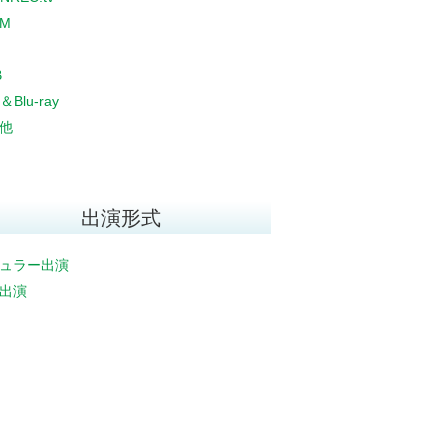
CM
B
＆Blu-ray
他
出演形式
ュラー出演
出演