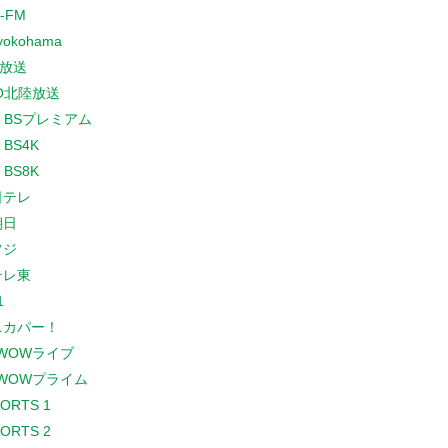
-FM
yokohama
放送
O北陸放送
K BSプレミアム
 BS4K
 BS8K
日テレ
朝日
フジ
テレ東
1
スカパー！
WOWライブ
WOWプライム
PORTS 1
PORTS 2