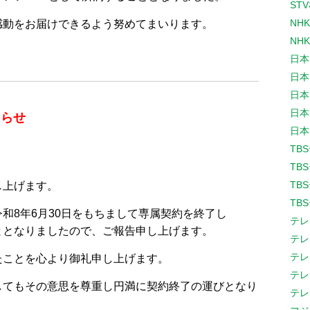
ST
NH
感動をお届けできるよう努めてまいります。
NH
日本
日本
日本
日本
知らせ
日本
TB
TB
TB
し上げます。
TB
和8年6月30日をもちまして専属契約を終了し
テレ
ととなりましたので、ご報告申し上げます。
テレ
テレ
たことを心より御礼申し上げます。
テレ
してもその意思を尊重し円満に契約終了の運びとなり
テレ