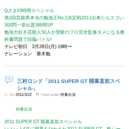
Qさま!!3時間スペシャル
第2回芸能界本当の勉強王No.1決定戦2011出来たらスゴい
300問一挙出題3時間SP
勉強大好き芸能人50人が受験のプロ完全監修タメになる教
科書問題で頭脳バトル!
テレビ朝日 3月28日(月) 19時ー
ナレーション 垂木勉
三村ロンド「2011 SUPER GT 開幕直前スペ
シャル」
On
2011/3/22
Filed under
特番出演
特番出演
2011 SUPER GT 開幕直前スペシャル
いよいよ4月に開幕をひかえた2011 SUPER GT。昨シー