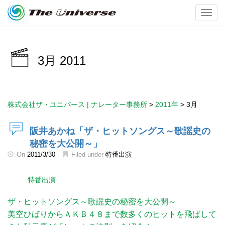
Toggl
3月 2011
株式会社ザ・ユニバース | ナレーター事務所
>
2011年
>
3月
阪井あかね「ザ・ヒットソングス～歌謡史の
秘密を大公開～」
On
2011/3/30
Filed under
特番出演
特番出演
ザ・ヒットソングス～歌謡史の秘密を大公開～
美空ひばりからＡＫＢ４８まで数多くのヒットを飛ばして