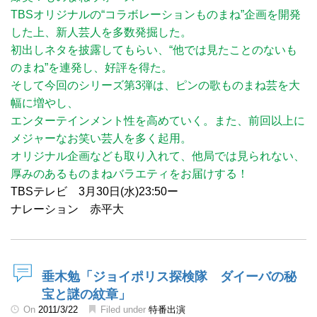
TBSオリジナルの“コラボレーションものまね”企画を開発
した上、新人芸人を多数発掘した。
初出しネタを披露してもらい、“他では見たことのないも
のまね”を連発し、好評を得た。
そして今回のシリーズ第3弾は、ピンの歌ものまね芸を大
幅に増やし、
エンターテインメント性を高めていく。また、前回以上に
メジャーなお笑い芸人を多く起用。
オリジナル企画なども取り入れて、他局では見られない、
厚みのあるものまねバラエティをお届けする！
TBSテレビ 3月30日(水)23:50ー
ナレーション 赤平大
垂木勉「ジョイポリス探検隊 ダイーバの秘
宝と謎の紋章」
On
2011/3/22
Filed under
特番出演