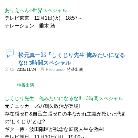
ありえへん∞世界スペシャル
テレビ東京 12月1日(火) 18:57～
ナレーション 垂木 勉
松元真一郎「しくじり先生 俺みたいになる
な!! 3時間スペシャル」
On
2015/11/24
Filed under
特番出演
特番出演
しくじり先生 俺みたいになるな!! 3時間スペシャル
元チェッカーズの鶴久政治が登場!
存在感ゼロ&自己主張ゼロの事なかれ主義が招いた悲劇
の“しくじり”とは?
ギター侍・波田陽区が残念な転落人生を激白!
テレビ朝日 11月30日(月) 19:00～