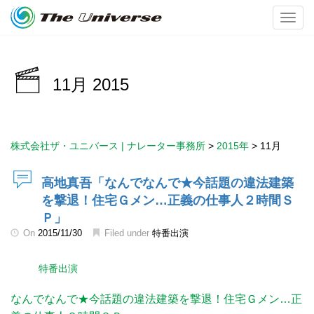
Toggl
11月 2015
株式会社ザ・ユニバース | ナレーター事務所
>
2015年
>
11月
高地真吾「なんでなんで★今話題の違法建築
を撃退！住宅Ｇメン…正義の仕事人２時間Ｓ
Ｐ」
On
2015/11/30
Filed under
特番出演
特番出演
なんでなんで★今話題の違法建築を撃退！住宅Ｇメン…正