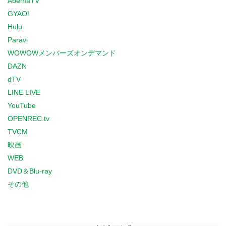
AbemaTV
GYAO!
Hulu
Paravi
WOWOWメンバーズオンデマンド
DAZN
dTV
LINE LIVE
YouTube
OPENREC.tv
TVCM
映画
WEB
DVD＆Blu-ray
その他