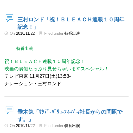
三村ロンド「祝！ＢＬＥＡＣＨ連載１０周年
記念！」
On
2010/11/22
Filed under
特番出演
特番出演
祝！ＢＬＥＡＣＨ連載１０周年記念！
映画の裏側たっぷり見せちゃいますスペシャル！
テレビ東京 11月27日(土)13:53-
ナレーション・三村ロンド
垂木勉「ｻﾀﾃﾞ-ﾊﾞﾘｭ-ﾌｨ-ﾊﾞ-/社長からの問題で
す。」
On
2010/11/22
Filed under
特番出演