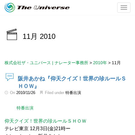
Toggl
11月 2010
株式会社ザ・ユニバース | ナレーター事務所
>
2010年
>
11月
阪井あかね『仰天クイズ！世界の珍ルールＳ
ＨＯＷ』
On
2010/11/26
Filed under
特番出演
特番出演
仰天クイズ！世界の珍ルールＳＨＯＷ
テレビ東京 12月3日(金)21時ー