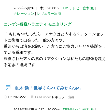
2022年5月26日 (木)
|
20:00〜
|
TBSテレビ
|
垂木 勉
|
ナレーション
|
レギュラー出演
ニンゲン観察バラエティ モニタリング
「 もしも○○だったら、アナタはどうする？」をコンセプ
トに街角で出会った一般の方々や、
番組から出演をお願いした方々にご協力いただき撮影をし
ている番組です。
撮影された方々の素のリアクションは私たちの想像を超え
る驚きの連続です！
垂木 勉「世界くらべてみたらSP」
On
2022/5/25
Filed under
レギュラー出演
2022年5月25日 (水)
|
20:00〜
|
TBSテレビ
|
垂木 勉
|