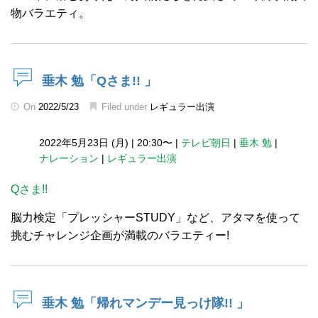
物バラエティ。
垂木 勉「Qさま!! 」
On
2022/5/23
Filed under
レギュラー出演
2022年5月23日 (月)
|
20:30〜
|
テレビ朝日
|
垂木 勉
|
ナレーション
|
レギュラー出演
Qさま!!
脳力検定「プレッシャーSTUDY」など、アタマを使って
挑むチャレンジ企画が満載のバラエティー!
垂木 勉「帰れマンデー見っけ隊!! 」