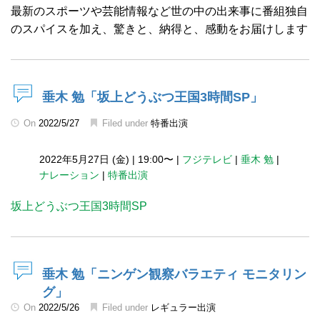
最新のスポーツや芸能情報など世の中の出来事に番組独自
のスパイスを加え、驚きと、納得と、感動をお届けします
垂木 勉「坂上どうぶつ王国3時間SP」
On
2022/5/27
Filed under
特番出演
2022年5月27日 (金)
|
19:00〜
|
フジテレビ
|
垂木 勉
|
ナレーション
|
特番出演
坂上どうぶつ王国3時間SP
垂木 勉「ニンゲン観察バラエティ モニタリン
グ」
On
2022/5/26
Filed under
レギュラー出演