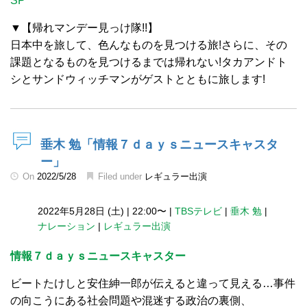
SP
▼【帰れマンデー見っけ隊!!】
日本中を旅して、色んなものを見つける旅!さらに、その
課題となるものを見つけるまでは帰れない!タカアンドト
シとサンドウィッチマンがゲストとともに旅します!
垂木 勉「情報７ｄａｙｓニュースキャスタ
ー」
On
2022/5/28
Filed under
レギュラー出演
2022年5月28日 (土)
|
22:00〜
|
TBSテレビ
|
垂木 勉
|
ナレーション
|
レギュラー出演
情報７ｄａｙｓニュースキャスター
ビートたけしと安住紳一郎が伝えると違って見える…事件
の向こうにある社会問題や混迷する政治の裏側、