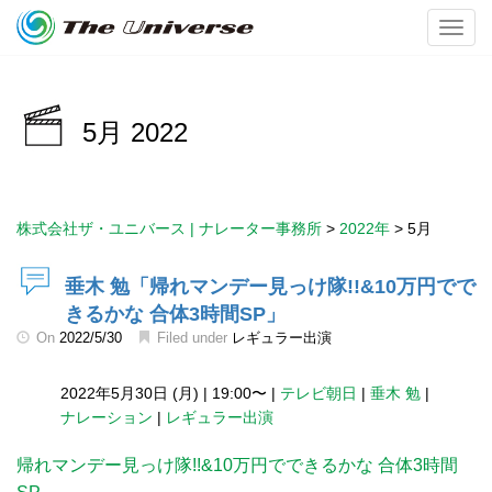
Toggl
5月 2022
株式会社ザ・ユニバース | ナレーター事務所
>
2022年
>
5月
垂木 勉「帰れマンデー見っけ隊!!&10万円でで
きるかな 合体3時間SP」
On
2022/5/30
Filed under
レギュラー出演
2022年5月30日 (月)
|
19:00〜
|
テレビ朝日
|
垂木 勉
|
ナレーション
|
レギュラー出演
帰れマンデー見っけ隊!!&10万円でできるかな 合体3時間