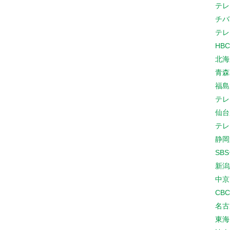
テレ
チバ
テレ
HB
北海
青森
福島
テレ
仙台
テレ
静岡
SB
新潟
中京
CB
名古
東海