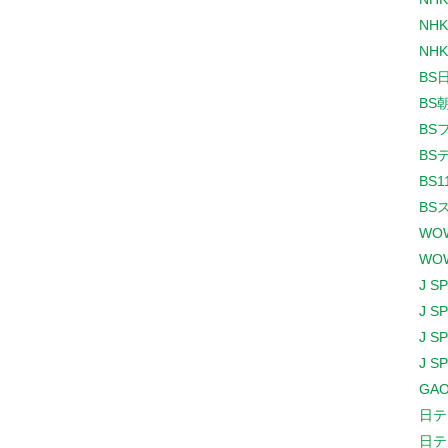
NHK
NHK
BS
BS
BS
BS
BS1
BS
WO
WO
J S
J S
J S
J S
GAO
日テ
日テ