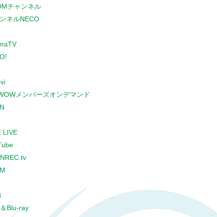
COMチャンネル
ンネルNECO
r
maTV
O!
vi
WOWメンバーズオンデマンド
N
 LIVE
Tube
NREC.tv
CM
B
＆Blu-ray