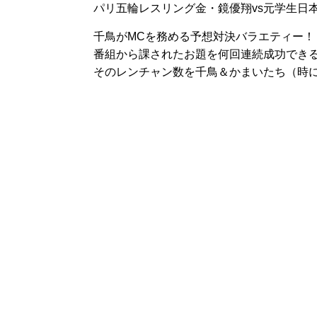
パリ五輪レスリング金・鏡優翔vs元学生日
千鳥がMCを務める予想対決バラエティー！
番組から課されたお題を何回連続成功でき
そのレンチャン数を千鳥＆かまいたち（時