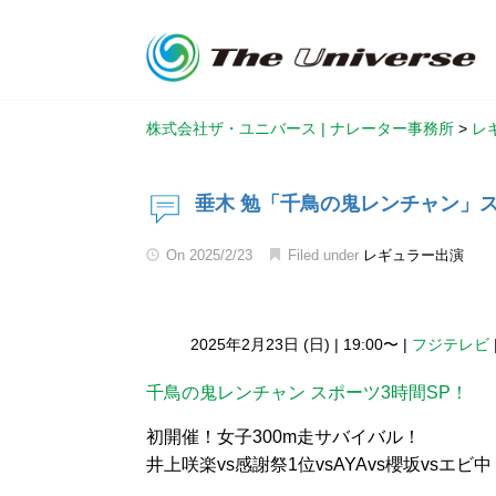
株式会社ザ・ユニバース | ナレーター事務所
>
レ
垂木 勉「千鳥の鬼レンチャン」
On
2025/2/23
Filed under
レギュラー出演
2025年2月23日 (日)
|
19:00〜
|
フジテレビ
千鳥の鬼レンチャン スポーツ3時間SP！
初開催！女子300m走サバイバル！
井上咲楽vs感謝祭1位vsAYAvs櫻坂vsエビ中