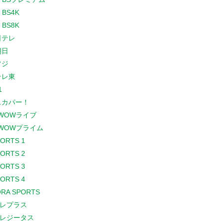
 BS4K
 BS8K
日テレ
朝日
フジ
テレ東
1
スカパー！
WOWライブ
WOWプライム
PORTS 1
PORTS 2
PORTS 3
PORTS 4
RA SPORTS
レプラス
レジータス