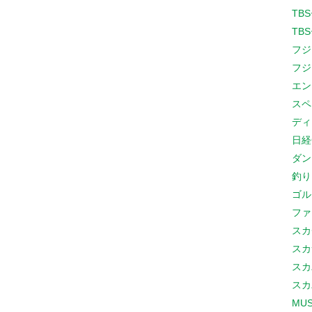
TB
TB
フジ
フジ
エン
スペ
ディ
日経
ダン
釣り
ゴル
ファ
スカ
スカ
スカ
スカ
MUS