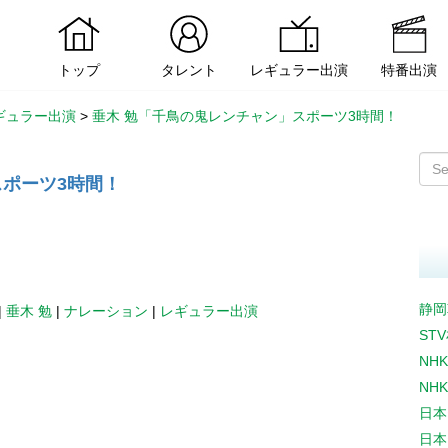
トップ
タレント
レギュラー出演
特番出演
ギュラー出演
>
垂木 勉「千鳥の鬼レンチャン」スポーツ3時間！
スポーツ3時間！
静岡
|
垂木 勉
|
ナレーション
|
レギュラー出演
ST
NH
NH
日本
日本