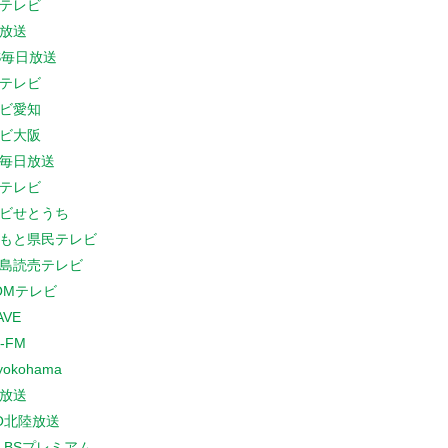
テレビ
放送
S毎日放送
テレビ
ビ愛知
ビ大阪
B毎日放送
テレビ
ビせとうち
もと県民テレビ
島読売テレビ
COMテレビ
AVE
-FM
yokohama
放送
O北陸放送
K BSプレミアム