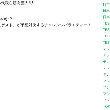
本代表ら筋肉芸人5人
日本
日本
日本
るのか？
TB
にゲスト）が予想対決するチャレンジバラエティー！
TB
TB
TB
テレ
テレ
テレ
テレ
テレ
フジ
フジ
フジ
フジ
TOK