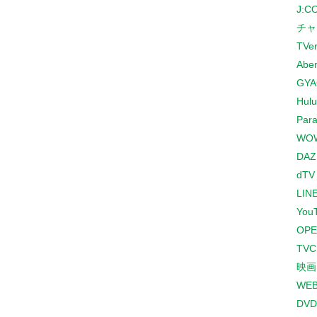
J:
チャ
TVe
Abe
GYA
Hulu
Para
WO
DAZ
dTV
LINE
You
OPE
TV
映画
WE
DVD