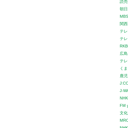
読売
朝日
MB
関西
テレ
テレ
RK
広島
テレ
くま
鹿児
J:
J-W
NHK
FM 
文化
MR
NH