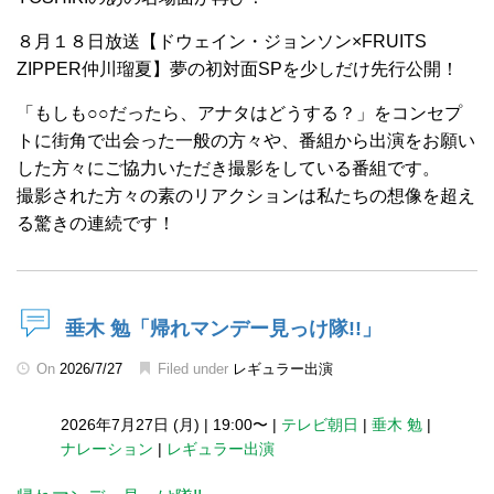
８月１８日放送【ドウェイン・ジョンソン×FRUITS
ZIPPER仲川瑠夏】夢の初対面SPを少しだけ先行公開！
「もしも○○だったら、アナタはどうする？」をコンセプ
トに街角で出会った一般の方々や、番組から出演をお願い
した方々にご協力いただき撮影をしている番組です。
撮影された方々の素のリアクションは私たちの想像を超え
る驚きの連続です！
垂木 勉「帰れマンデー見っけ隊!!」
On
2026/7/27
Filed under
レギュラー出演
2026年7月27日 (月)
|
19:00〜
|
テレビ朝日
|
垂木 勉
|
ナレーション
|
レギュラー出演