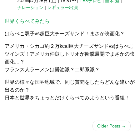
2026年7月25日 (土)
|
18:51〜
|
TBSテレビ
|
垂木 勉
|
ナレーション
|
レギュラー出演
世界くらべてみたら
はらぺこ双子vs超巨大チーズサンド！まさか映画化？
アメリカ・シカゴ約２万kcal巨大チーズサンドvsはらぺこ
ツインズ！アメリカ仲良しトリオが衝撃展開でまさかの映
画化…？
フランス人ラーメンは醤油派？二郎系派？
世界の様々な国や地域で、同じ質問をしたらどんな違いが
出るのか？
日本と世界をちょっとだけくらべてみようという番組！
Older Posts
→