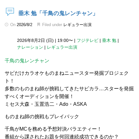
垂木 勉「千鳥の鬼レンチャン」
On
2026/8/2
Filed under
レギュラー出演
2026年8月2日 (日)
|
19:00〜
|
フジテレビ
|
垂木 勉
|
ナレーション
|
レギュラー出演
千鳥の鬼レンチャン
サビだけカラオケものまねニュースター発掘プロジェク
ト！
多数のものまね師が挑戦してきたサビカラ…スターを発掘
すべくオーディションを開催！
ミセス大森・玉置浩二・Ado・ASKA
ものまね師の挑戦もプレイバック
千鳥がMCを務める予想対決バラエティー！
番組から課されたお題を何回連続成功できるのか？