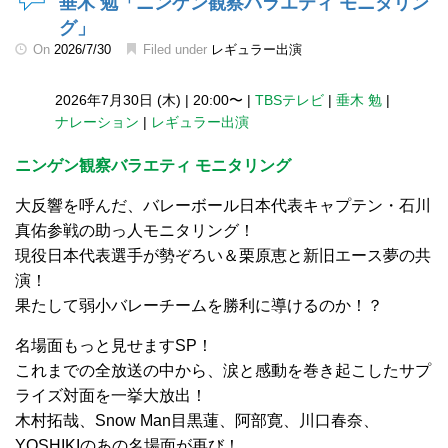
垂木 勉「ニンゲン観察バラエティ モニタリン
グ」
On
2026/7/30
Filed under
レギュラー出演
2026年7月30日 (木)
|
20:00〜
|
TBSテレビ
|
垂木 勉
|
ナレーション
|
レギュラー出演
ニンゲン観察バラエティ モニタリング
大反響を呼んだ、バレーボール日本代表キャプテン・石川
真佑参戦の助っ人モニタリング！
現役日本代表選手が勢ぞろい＆栗原恵と新旧エース夢の共
演！
果たして弱小バレーチームを勝利に導けるのか！？
名場面もっと見せますSP！
これまでの全放送の中から、涙と感動を巻き起こしたサプ
ライズ対面を一挙大放出！
木村拓哉、Snow Man目黒蓮、阿部寛、川口春奈、
YOSHIKIのあの名場面が再び！