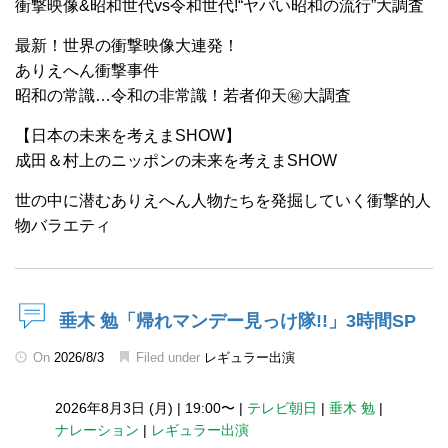
衝撃映像&昭和世代vs令和世代!“ヤバい昭和の流行”大調査
最新！世界の衝撃映像大連発！
ありえへん衝撃事件
昭和の常識…令和の非常識！若者仰天㊙大調査
【日本の未来を考えまSHOW】
成田＆村上のニッポンの未来を考えまSHOW
世の中に潜むありえへん人物たちを発掘していく衝撃的人
物バラエティ
垂木 勉「帰れマンデー見っけ隊!!」3時間SP
On
2026/8/3
Filed under
レギュラー出演
2026年8月3日 (月)
|
19:00〜
|
テレビ朝日
|
垂木 勉
|
ナレーション
|
レギュラー出演