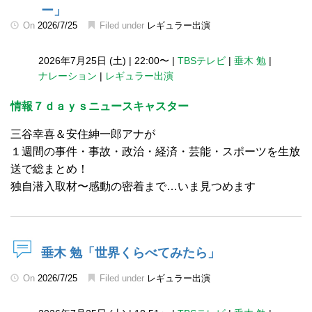
ー」
On
2026/7/25
Filed under
レギュラー出演
2026年7月25日 (土)
|
22:00〜
|
TBSテレビ
|
垂木 勉
|
ナレーション
|
レギュラー出演
情報７ｄａｙｓニュースキャスター
三谷幸喜＆安住紳一郎アナが
１週間の事件・事故・政治・経済・芸能・スポーツを生放
送で総まとめ！
独自潜入取材〜感動の密着まで…いま見つめます
垂木 勉「世界くらべてみたら」
On
2026/7/25
Filed under
レギュラー出演