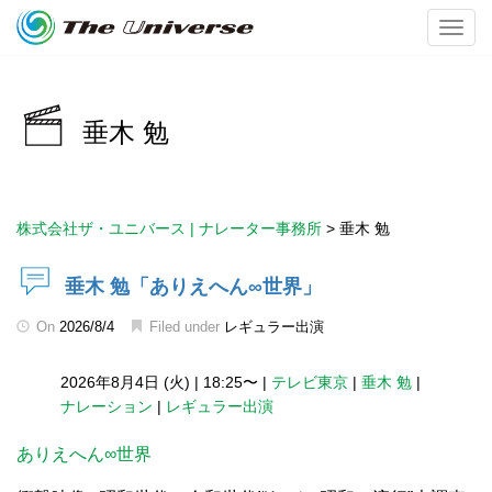
Toggl
垂木 勉
株式会社ザ・ユニバース | ナレーター事務所
>
垂木 勉
垂木 勉「ありえへん∞世界」
On
2026/8/4
Filed under
レギュラー出演
2026年8月4日 (火)
|
18:25〜
|
テレビ東京
|
垂木 勉
|
ナレーション
|
レギュラー出演
ありえへん∞世界