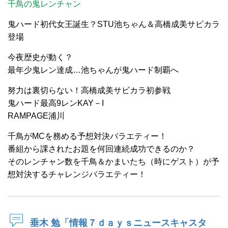
千鳥の鬼レンチャン
鬼ハード初代女王誕生？STU池ちゃん＆高橋成美サビカラ
登場
今夜歴史が動く？
最年少鬼レン達成…池ちゃんが鬼ハード制覇へ
努力は裏切らない！高橋成美サビカラ初参戦
鬼ハード最高9レンKAY－I
RAMPAGE浦川
千鳥がMCを務める予想対決バラエティー！
番組から課されたお題を何回連続成功できるのか？
そのレンチャン数を千鳥＆かまいたち（時にゲスト）が予
想対決するチャレンジバラエティー！
垂木 勉「情報７ｄａｙｓニュースキャスタ