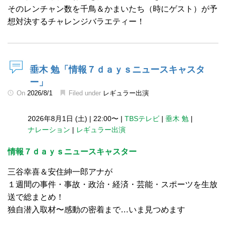
そのレンチャン数を千鳥＆かまいたち（時にゲスト）が予
想対決するチャレンジバラエティー！
垂木 勉「情報７ｄａｙｓニュースキャスタ
ー」
On
2026/8/1
Filed under
レギュラー出演
2026年8月1日 (土)
|
22:00〜
|
TBSテレビ
|
垂木 勉
|
ナレーション
|
レギュラー出演
情報７ｄａｙｓニュースキャスター
三谷幸喜＆安住紳一郎アナが
１週間の事件・事故・政治・経済・芸能・スポーツを生放
送で総まとめ！
独自潜入取材〜感動の密着まで…いま見つめます