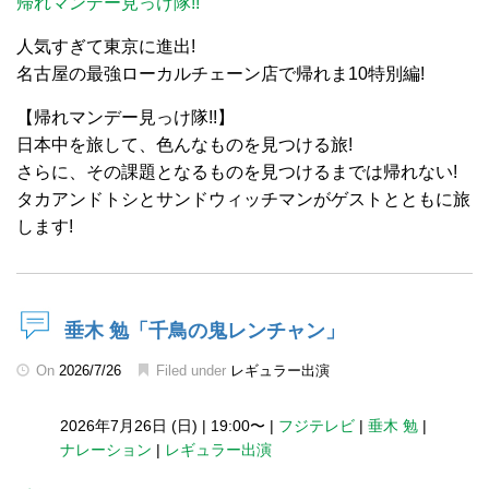
帰れマンデー見っけ隊!!
人気すぎて東京に進出!
名古屋の最強ローカルチェーン店で帰れま10特別編!
【帰れマンデー見っけ隊!!】
日本中を旅して、色んなものを見つける旅!
さらに、その課題となるものを見つけるまでは帰れない!
タカアンドトシとサンドウィッチマンがゲストとともに旅
します!
垂木 勉「千鳥の鬼レンチャン」
On
2026/7/26
Filed under
レギュラー出演
2026年7月26日 (日)
|
19:00〜
|
フジテレビ
|
垂木 勉
|
ナレーション
|
レギュラー出演