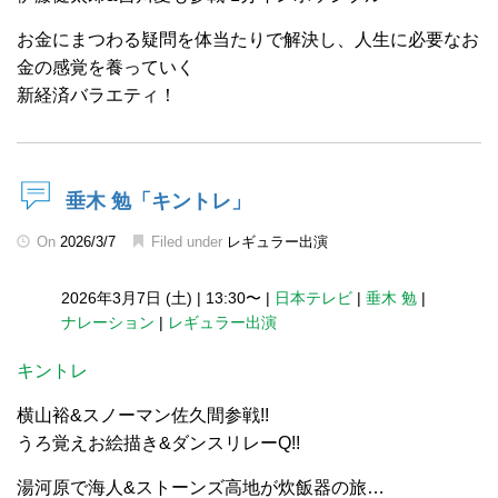
お金にまつわる疑問を体当たりで解決し、人生に必要なお
金の感覚を養っていく
新経済バラエティ！
垂木 勉「キントレ」
On
2026/3/7
Filed under
レギュラー出演
2026年3月7日 (土)
|
13:30〜
|
日本テレビ
|
垂木 勉
|
ナレーション
|
レギュラー出演
キントレ
横山裕&スノーマン佐久間参戦!!
うろ覚えお絵描き&ダンスリレーQ!!
湯河原で海人&ストーンズ高地が炊飯器の旅…