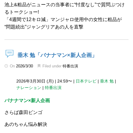
池上&粗品がニュースの当事者に“忖度なし”で質問ぶつけ
るトークショー!
「4週間で12キロ減」マンジャロ使用中の女性に粗品が
“問題続出”ジャングリアあの人を直撃
垂木 勉「バナナマン×新人企画」
On
2026/3/30
Filed under
特番出演
2026年3月30日 (月)
|
24:59〜
|
日本テレビ
|
垂木 勉
|
ナレーション
|
特番出演
バナナマン×新人企画
さらば森田ビンゴ
あのちゃん悩み解決