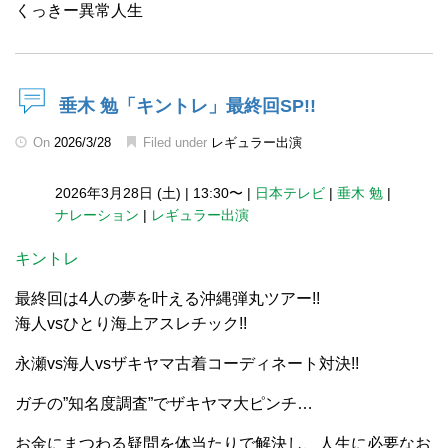
くっきー異常人生
垂木 勉「キントレ」最終回SP!!
On
2026/3/28
Filed under
レギュラー出演
2026年3月28日 (土)
|
13:30〜
|
日本テレビ
|
垂木 勉
|
ナレーション
|
レギュラー出演
キントレ
最終回は4人の夢を叶える沖縄弾丸ツアー!!
海人vsひとり海上アスレチック!!
永瀬vs海人vsザキヤマ古着コーディネート対決!!
ガチの”知名度調査”でザキヤマ大ピンチ…
お金にまつわる疑問を体当たりで解決し、人生に必要なお