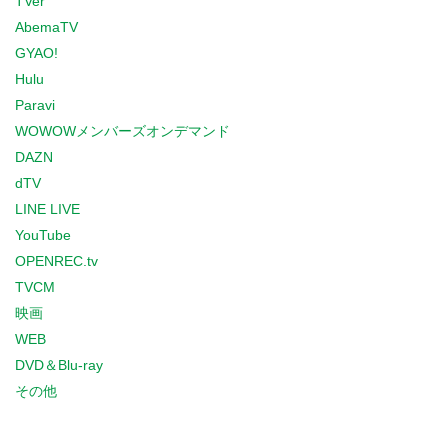
TVer
AbemaTV
GYAO!
Hulu
Paravi
WOWOWメンバーズオンデマンド
DAZN
dTV
LINE LIVE
YouTube
OPENREC.tv
TVCM
映画
WEB
DVD＆Blu-ray
その他