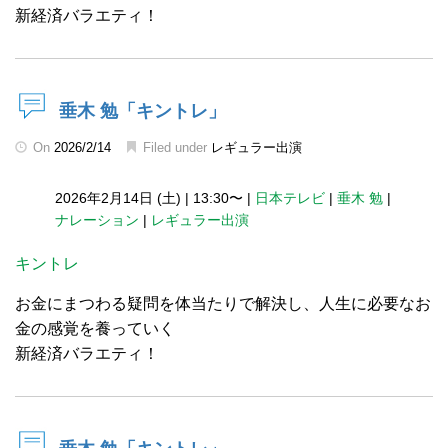
新経済バラエティ！
垂木 勉「キントレ」
On
2026/2/14
Filed under
レギュラー出演
2026年2月14日 (土)
|
13:30〜
|
日本テレビ
|
垂木 勉
|
ナレーション
|
レギュラー出演
キントレ
お金にまつわる疑問を体当たりで解決し、人生に必要なお
金の感覚を養っていく
新経済バラエティ！