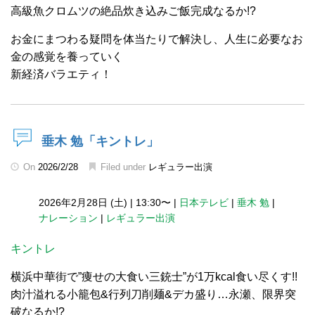
高級魚クロムツの絶品炊き込みご飯完成なるか!?
お金にまつわる疑問を体当たりで解決し、人生に必要なお
金の感覚を養っていく
新経済バラエティ！
垂木 勉「キントレ」
On
2026/2/28
Filed under
レギュラー出演
2026年2月28日 (土)
|
13:30〜
|
日本テレビ
|
垂木 勉
|
ナレーション
|
レギュラー出演
キントレ
横浜中華街で”痩せの大食い三銃士”が1万kcal食い尽くす!!
肉汁溢れる小籠包&行列刀削麺&デカ盛り…永瀬、限界突
破なるか!?