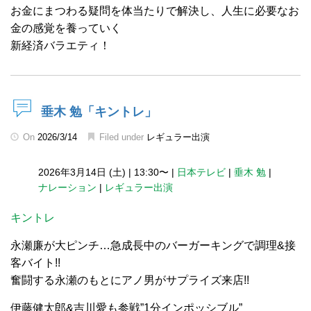
お金にまつわる疑問を体当たりで解決し、人生に必要なお
金の感覚を養っていく
新経済バラエティ！
垂木 勉「キントレ」
On
2026/3/14
Filed under
レギュラー出演
2026年3月14日 (土)
|
13:30〜
|
日本テレビ
|
垂木 勉
|
ナレーション
|
レギュラー出演
キントレ
永瀬廉が大ピンチ…急成長中のバーガーキングで調理&接
客バイト!!
奮闘する永瀬のもとにアノ男がサプライズ来店!!
伊藤健太郎&吉川愛も参戦”1分インポッシブル”