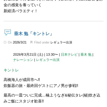
金の感覚を養っていく
新経済バラエティ！
垂木 勉「キントレ」
On
2026/3/21
Filed under
レギュラー出演
2026年3月21日 (土)
|
13:30〜
|
日本テレビ
|
垂木 勉
|
ナレーション
|
レギュラー出演
キントレ
高橋海人が成田市へ!!
炊飯器の旅・最終回ゲストにアノ男が参戦!!
最高の一皿ついに完成…極上うなぎ&秘伝タレ(秘)炊き込
みご飯にスタジオ歓喜!!