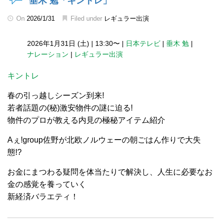
垂木 勉「キントレ」
On
2026/1/31
Filed under
レギュラー出演
2026年1月31日 (土)
|
13:30〜
|
日本テレビ
|
垂木 勉
|
ナレーション
|
レギュラー出演
キントレ
春の引っ越しシーズン到来!
若者話題の(秘)激安物件の謎に迫る!
物件のプロが教える内見の極秘アイテム紹介
Aぇ!group佐野が北欧ノルウェーの朝ごはん作りで大失
態!?
お金にまつわる疑問を体当たりで解決し、人生に必要なお
金の感覚を養っていく
新経済バラエティ！