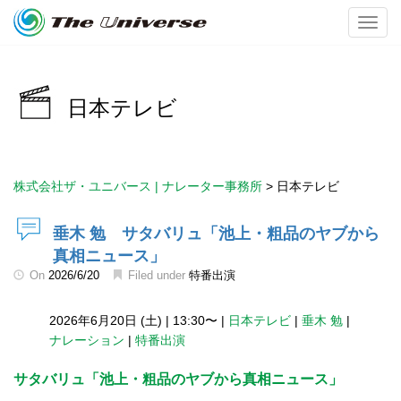
Toggl
日本テレビ
株式会社ザ・ユニバース | ナレーター事務所
>
日本テレビ
垂木 勉 サタバリュ「池上・粗品のヤブから
真相ニュース」
On
2026/6/20
Filed under
特番出演
2026年6月20日 (土)
|
13:30〜
|
日本テレビ
|
垂木 勉
|
ナレーション
|
特番出演
サタバリュ「池上・粗品のヤブから真相ニュース」