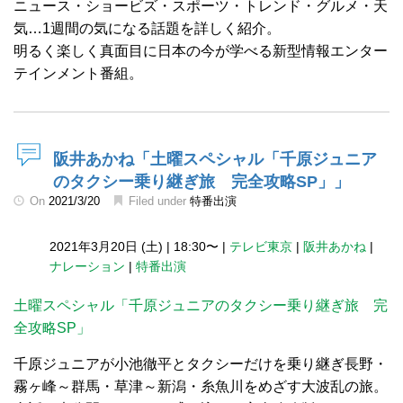
ニュース・ショービズ・スポーツ・トレンド・グルメ・天
気…1週間の気になる話題を詳しく紹介。
明るく楽しく真面目に日本の今が学べる新型情報エンター
テインメント番組。
阪井あかね「土曜スペシャル「千原ジュニア
のタクシー乗り継ぎ旅 完全攻略SP」」
On
2021/3/20
Filed under
特番出演
2021年3月20日 (土)
|
18:30〜
|
テレビ東京
|
阪井あかね
|
ナレーション
|
特番出演
土曜スペシャル「千原ジュニアのタクシー乗り継ぎ旅 完
全攻略SP」
千原ジュニアが小池徹平とタクシーだけを乗り継ぎ長野・
霧ヶ峰～群馬・草津～新潟・糸魚川をめざす大波乱の旅。