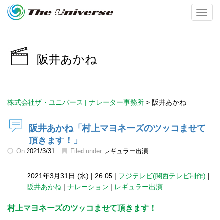
Toggl
阪井あかね
株式会社ザ・ユニバース | ナレーター事務所
>
阪井あかね
阪井あかね「村上マヨネーズのツッコませて
頂きます！」
On
2021/3/31
Filed under
レギュラー出演
2021年3月31日 (水)
|
26:05
|
フジテレビ(関西テレビ制作)
|
阪井あかね
|
ナレーション
|
レギュラー出演
村上マヨネーズのツッコませて頂きます！