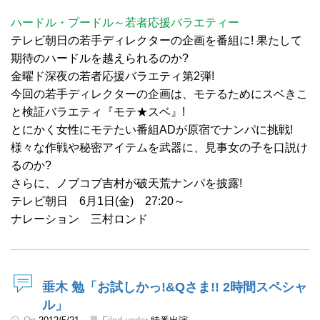
ハードル・プードル～若者応援バラエティー
テレビ朝日の若手ディレクターの企画を番組に! 果たして
期待のハードルを越えられるのか?
金曜ド深夜の若者応援バラエティ第2弾!
今回の若手ディレクターの企画は、モテるためにスベきこ
と検証バラエティ『モテ★スベ』!
とにかく女性にモテたい番組ADが原宿でナンパに挑戦!
様々な作戦や秘密アイテムを武器に、見事女の子を口説け
るのか?
さらに、ノブコブ吉村が破天荒ナンパを披露!
テレビ朝日 6月1日(金) 27:20～
ナレーション 三村ロンド
垂木 勉「お試しかっ!&Qさま!! 2時間スペシャ
ル」