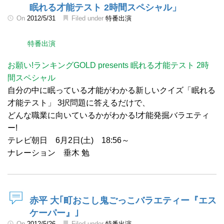
眠れる才能テスト 2時間スペシャル」
On
2012/5/31
Filed under
特番出演
特番出演
お願い!ランキングGOLD presents 眠れる才能テスト 2時
間スペシャル
自分の中に眠っている才能がわかる新しいクイズ「眠れる
才能テスト」 3択問題に答えるだけで、
どんな職業に向いているかがわかる!才能発掘バラエティ
ー!
テレビ朝日 6月2日(土) 18:56～
ナレーション 垂木 勉
赤平 大｢町おこし鬼ごっこバラエティー『エス
ケーパー』｣
On
2012/5/26
Filed under
特番出演