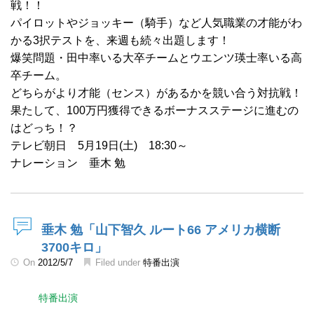
戦！！
パイロットやジョッキー（騎手）など人気職業の才能がわ
かる3択テストを、来週も続々出題します！
爆笑問題・田中率いる大卒チームとウエンツ瑛士率いる高
卒チーム。
どちらがより才能（センス）があるかを競い合う対抗戦！
果たして、100万円獲得できるボーナスステージに進むの
はどっち！？
テレビ朝日 5月19日(土) 18:30～
ナレーション 垂木 勉
垂木 勉「山下智久 ルート66 アメリカ横断
3700キロ」
On
2012/5/7
Filed under
特番出演
特番出演