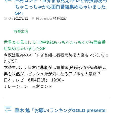
三村ロンド「世界まる見え!テレビ特捜部あっ
ちゃこっちゃから面白番組集めちゃいました
SP」
On
2012/5/31
Filed under
特番出演
特番出演
世界まる見え!テレビ特捜部あっちゃこっちゃから面白番
組集めちゃいましたSP
今夜は世界のスゴすぎ番組に石破元防衛大臣もマジになっ
たぞSP
本番中バナナ日村に悲劇が…布川家(秘)美少女娘&高橋克
典も呆然ダルビッシュ弟が気になるアノ事を大暴露!?
日本テレビ 6月4日(月) 19:00～
ナレーション 三村ロンド
垂木 勉「お願い!ランキングGOLD presents