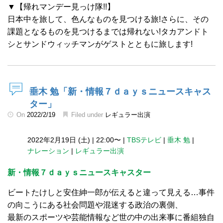
▼【帰れマンデー見っけ隊!!】
日本中を旅して、色んなものを見つける旅!さらに、その
課題となるものを見つけるまでは帰れない!タカアンドト
シとサンドウィッチマンがゲストとともに旅します!
垂木 勉「新・情報７ｄａｙｓニュースキャス
ター」
On
2022/2/19
Filed under
レギュラー出演
2022年2月19日 (土)
|
22:00〜
|
TBSテレビ
|
垂木 勉
|
ナレーション
|
レギュラー出演
新・情報７ｄａｙｓニュースキャスター
ビートたけしと安住紳一郎が伝えると違って見える…事件
の向こうにある社会問題や混迷する政治の裏側、
最新のスポーツや芸能情報など世の中の出来事に番組独自