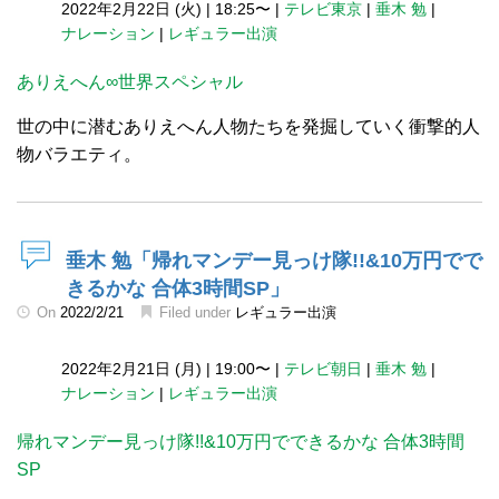
2022年2月22日 (火)
|
18:25〜
|
テレビ東京
|
垂木 勉
|
ナレーション
|
レギュラー出演
ありえへん∞世界スペシャル
世の中に潜むありえへん人物たちを発掘していく衝撃的人
物バラエティ。
垂木 勉「帰れマンデー見っけ隊!!&10万円でで
きるかな 合体3時間SP」
On
2022/2/21
Filed under
レギュラー出演
2022年2月21日 (月)
|
19:00〜
|
テレビ朝日
|
垂木 勉
|
ナレーション
|
レギュラー出演
帰れマンデー見っけ隊!!&10万円でできるかな 合体3時間
SP