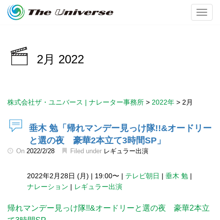
Toggl
2月 2022
株式会社ザ・ユニバース | ナレーター事務所
>
2022年
>
2月
垂木 勉「帰れマンデー見っけ隊!!&オードリー
と選の夜 豪華2本立て3時間SP」
On
2022/2/28
Filed under
レギュラー出演
2022年2月28日 (月)
|
19:00〜
|
テレビ朝日
|
垂木 勉
|
ナレーション
|
レギュラー出演
帰れマンデー見っけ隊!!&オードリーと選の夜 豪華2本立