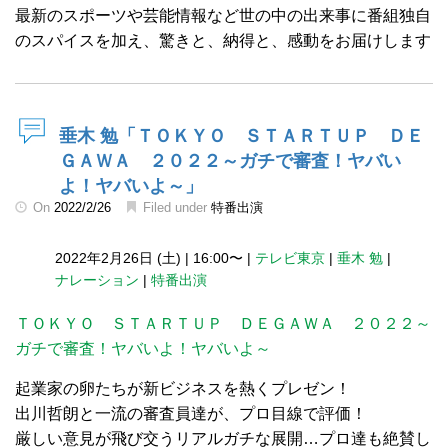
最新のスポーツや芸能情報など世の中の出来事に番組独自
のスパイスを加え、驚きと、納得と、感動をお届けします
垂木 勉「ＴＯＫＹＯ ＳＴＡＲＴＵＰ ＤＥ
ＧＡＷＡ ２０２２～ガチで審査！ヤバい
よ！ヤバいよ～」
On
2022/2/26
Filed under
特番出演
2022年2月26日 (土)
|
16:00〜
|
テレビ東京
|
垂木 勉
|
ナレーション
|
特番出演
ＴＯＫＹＯ ＳＴＡＲＴＵＰ ＤＥＧＡＷＡ ２０２２～
ガチで審査！ヤバいよ！ヤバいよ～
起業家の卵たちが新ビジネスを熱くプレゼン！
出川哲朗と一流の審査員達が、プロ目線で評価！
厳しい意見が飛び交うリアルガチな展開…プロ達も絶賛し