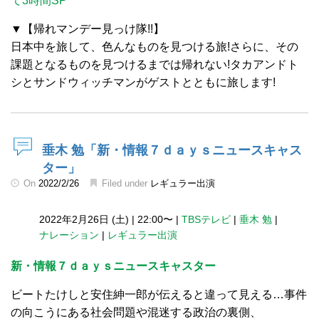
て3時間SP
▼【帰れマンデー見っけ隊!!】
日本中を旅して、色んなものを見つける旅!さらに、その
課題となるものを見つけるまでは帰れない!タカアンドト
シとサンドウィッチマンがゲストとともに旅します!
垂木 勉「新・情報７ｄａｙｓニュースキャス
ター」
On
2022/2/26
Filed under
レギュラー出演
2022年2月26日 (土)
|
22:00〜
|
TBSテレビ
|
垂木 勉
|
ナレーション
|
レギュラー出演
新・情報７ｄａｙｓニュースキャスター
ビートたけしと安住紳一郎が伝えると違って見える…事件
の向こうにある社会問題や混迷する政治の裏側、