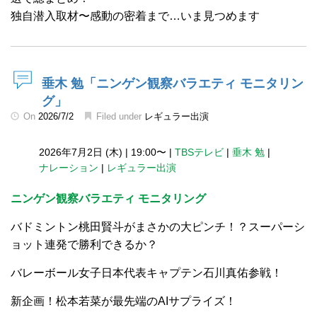
独自潜入取材〜感動の密着まで…いま見つめます
垂木 勉「ニンゲン観察バラエティ モニタリン
グ」
On
2026/7/2
Filed under
レギュラー出演
2026年7月2日 (木)
|
19:00〜
|
TBSテレビ
|
垂木 勉
|
ナレーション
|
レギュラー出演
ニンゲン観察バラエティ モニタリング
バドミントン桃田賢斗がまさかの大ピンチ！？スーパーシ
ョット連発で勝利できるか？
バレーボール女子日本代表キャプテン石川真佑参戦！
新企画！松本若菜が最先端のAIサプライズ！