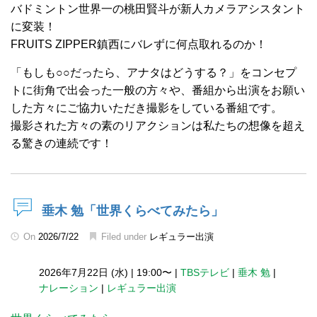
バドミントン世界一の桃田賢斗が新人カメラアシスタント
に変装！
FRUITS ZIPPER鎮西にバレずに何点取れるのか！
「もしも○○だったら、アナタはどうする？」をコンセプ
トに街角で出会った一般の方々や、番組から出演をお願い
した方々にご協力いただき撮影をしている番組です。
撮影された方々の素のリアクションは私たちの想像を超え
る驚きの連続です！
垂木 勉「世界くらべてみたら」
On
2026/7/22
Filed under
レギュラー出演
2026年7月22日 (水)
|
19:00〜
|
TBSテレビ
|
垂木 勉
|
ナレーション
|
レギュラー出演