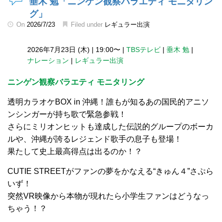
垂木 勉「ニンゲン観察バラエティ モニタリン
グ」
On
2026/7/23
Filed under
レギュラー出演
2026年7月23日 (木)
|
19:00〜
|
TBSテレビ
|
垂木 勉
|
ナレーション
|
レギュラー出演
ニンゲン観察バラエティ モニタリング
透明カラオケBOX in 沖縄！誰もが知るあの国民的アニソ
ンシンガーが持ち歌で緊急参戦！
さらにミリオンヒットも達成した伝説的グループのボーカ
ルや、沖縄が誇るレジェンド歌手の息子も登場！
果たして史上最高得点は出るのか！？
CUTIE STREETがファンの夢をかなえる“きゅん４”さぷら
いず！
突然VR映像から本物が現れたら小学生ファンはどうなっ
ちゃう！？