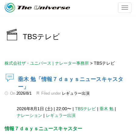
Toggl
TBSテレビ
株式会社ザ・ユニバース | ナレーター事務所
>
TBSテレビ
垂木 勉「情報７ｄａｙｓニュースキャスタ
ー」
On
2026/8/1
Filed under
レギュラー出演
2026年8月1日 (土)
|
22:00〜
|
TBSテレビ
|
垂木 勉
|
ナレーション
|
レギュラー出演
情報７ｄａｙｓニュースキャスター