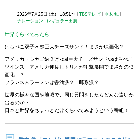
2026年7月25日 (土)
|
18:51〜
|
TBSテレビ
|
垂木 勉
|
ナレーション
|
レギュラー出演
世界くらべてみたら
はらぺこ双子vs超巨大チーズサンド！まさか映画化？
アメリカ・シカゴ約２万kcal巨大チーズサンドvsはらぺこ
ツインズ！アメリカ仲良しトリオが衝撃展開でまさかの映
画化…？
フランス人ラーメンは醤油派？二郎系派？
世界の様々な国や地域で、同じ質問をしたらどんな違いが
出るのか？
日本と世界をちょっとだけくらべてみようという番組！