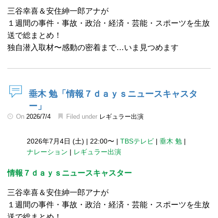
三谷幸喜＆安住紳一郎アナが
１週間の事件・事故・政治・経済・芸能・スポーツを生放
送で総まとめ！
独自潜入取材〜感動の密着まで…いま見つめます
垂木 勉「情報７ｄａｙｓニュースキャスタ
ー」
On
2026/7/4
Filed under
レギュラー出演
2026年7月4日 (土)
|
22:00〜
|
TBSテレビ
|
垂木 勉
|
ナレーション
|
レギュラー出演
情報７ｄａｙｓニュースキャスター
三谷幸喜＆安住紳一郎アナが
１週間の事件・事故・政治・経済・芸能・スポーツを生放
送で総まとめ！