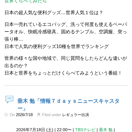
世界くらべてみたら
日本の超人気な便利グッズ…世界人気１位は？
日本一売れているエコバッグ、洗って何度も使えるペーパ
ータオル、快眠冷感寝具、固めるテンプル、空調服、突っ
張り棒…
日本で人気の便利グッズ10種を世界でランキング
世界の様々な国や地域で、同じ質問をしたらどんな違いが
出るのか？
日本と世界をちょっとだけくらべてみようという番組！
垂木 勉「情報７ｄａｙｓニュースキャスタ
ー」
On
2026/7/18
Filed under
レギュラー出演
2026年7月18日 (土)
|
22:00〜
|
TBSテレビ
|
垂木 勉
|