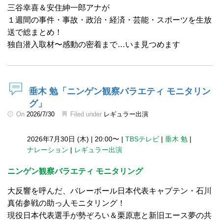
三谷幸喜＆安住紳一郎アナが
１週間の事件・事故・政治・経済・芸能・スポーツを生放
送で総まとめ！
独自潜入取材〜感動の密着まで…いま見つめます
垂木 勉「ニンゲン観察バラエティ モニタリン
グ」
On
2026/7/30
Filed under
レギュラー出演
2026年7月30日 (木)
|
20:00〜
|
TBSテレビ
|
垂木 勉
|
ナレーション
|
レギュラー出演
ニンゲン観察バラエティ モニタリング
大反響を呼んだ、バレーボール日本代表キャプテン・石川
真佑参戦の助っ人モニタリング！
現役日本代表選手が勢ぞろい＆栗原恵と新旧エース夢の共