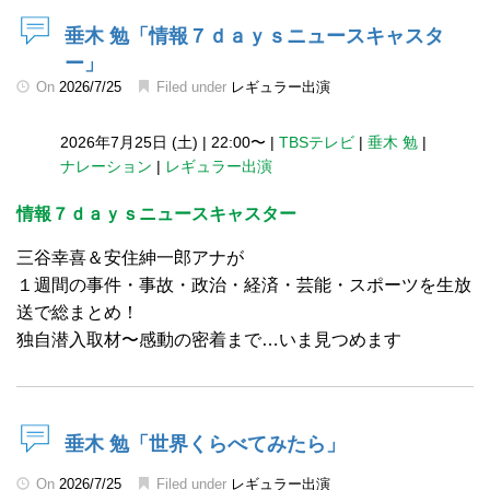
垂木 勉「情報７ｄａｙｓニュースキャスタ
ー」
On
2026/7/25
Filed under
レギュラー出演
2026年7月25日 (土)
|
22:00〜
|
TBSテレビ
|
垂木 勉
|
ナレーション
|
レギュラー出演
情報７ｄａｙｓニュースキャスター
三谷幸喜＆安住紳一郎アナが
１週間の事件・事故・政治・経済・芸能・スポーツを生放
送で総まとめ！
独自潜入取材〜感動の密着まで…いま見つめます
垂木 勉「世界くらべてみたら」
On
2026/7/25
Filed under
レギュラー出演