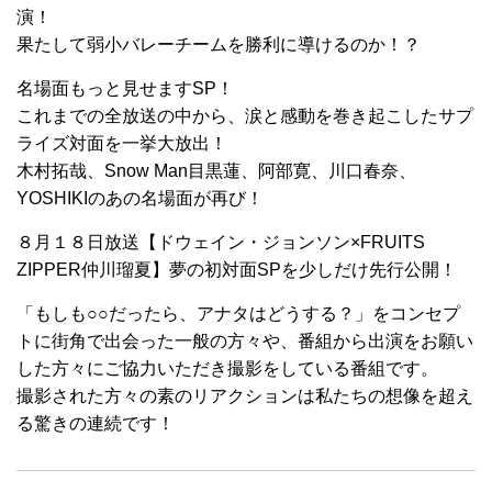
演！
果たして弱小バレーチームを勝利に導けるのか！？
名場面もっと見せますSP！
これまでの全放送の中から、涙と感動を巻き起こしたサプ
ライズ対面を一挙大放出！
木村拓哉、Snow Man目黒蓮、阿部寛、川口春奈、
YOSHIKIのあの名場面が再び！
８月１８日放送【ドウェイン・ジョンソン×FRUITS
ZIPPER仲川瑠夏】夢の初対面SPを少しだけ先行公開！
「もしも○○だったら、アナタはどうする？」をコンセプ
トに街角で出会った一般の方々や、番組から出演をお願い
した方々にご協力いただき撮影をしている番組です。
撮影された方々の素のリアクションは私たちの想像を超え
る驚きの連続です！