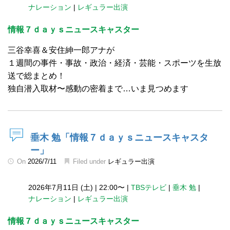
ナレーション
|
レギュラー出演
情報７ｄａｙｓニュースキャスター
三谷幸喜＆安住紳一郎アナが
１週間の事件・事故・政治・経済・芸能・スポーツを生放
送で総まとめ！
独自潜入取材〜感動の密着まで…いま見つめます
垂木 勉「情報７ｄａｙｓニュースキャスタ
ー」
On
2026/7/11
Filed under
レギュラー出演
2026年7月11日 (土)
|
22:00〜
|
TBSテレビ
|
垂木 勉
|
ナレーション
|
レギュラー出演
情報７ｄａｙｓニュースキャスター