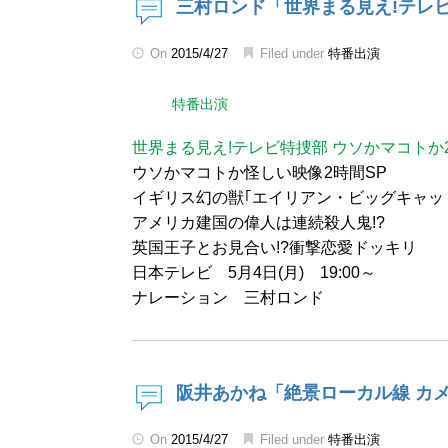
三村ロンド「世界まる見え!テレビ
On
2015/4/27
Filed under
特番出演
特番出演
世界まる見え!テレビ特捜部 ウソかマコトか
ウソかマコトか怪しい映像2時間SP
イギリス幻の獣｢エイリアン・ビッグキャット
アメリカ建国の偉人は連続殺人鬼!?
英国王子とお見合い!?衝撃恋愛ドッキリ
日本テレビ 5月4日(月) 19:00～
ナレーション 三村ロンド
阪井あかね「絶景ローカル線 カメ
On
2015/4/27
Filed under
特番出演