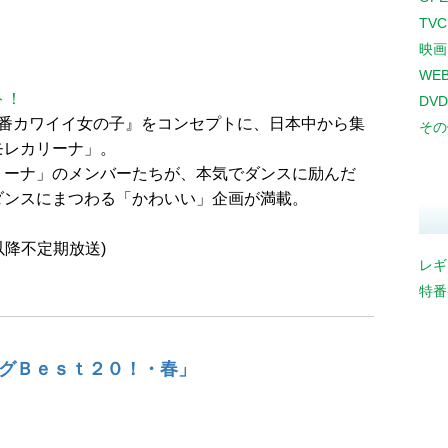
TV
映画
WE
ト！
DVD
1番カワイイ女の子』をコンセプトに、日本中から集
その
モレカリーナ」。
リーナ」のメンバーたちが、本気でダンスに励んだ
ダンスにまつわる「かわいい」企画が満載。
(以降不定期放送)
レギ
特番
グＢｅｓｔ２０！・春」