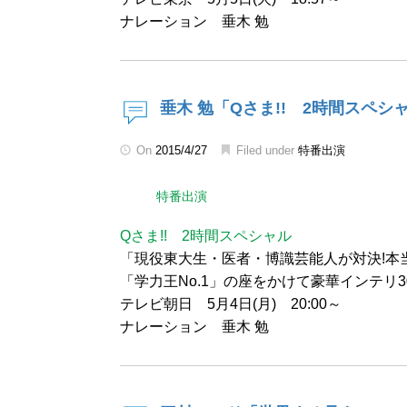
ナレーション 垂木 勉
垂木 勉「Qさま!! 2時間スペシ
On
2015/4/27
Filed under
特番出演
特番出演
Qさま!! 2時間スペシャル
「現役東大生・医者・博識芸能人が対決!本当
「学力王No.1」の座をかけて豪華インテリ3
テレビ朝日 5月4日(月) 20:00～
ナレーション 垂木 勉