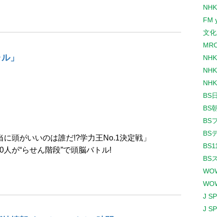
NHK
FM 
文化
MR
ャル」
NH
NHK
NHK
BS
BS
BS
BS
に頭がいいのは誰だ!?学力王No.1決定戦」
BS1
0人が“らせん階段”で頭脳バトル!
BS
WO
WO
J S
J S