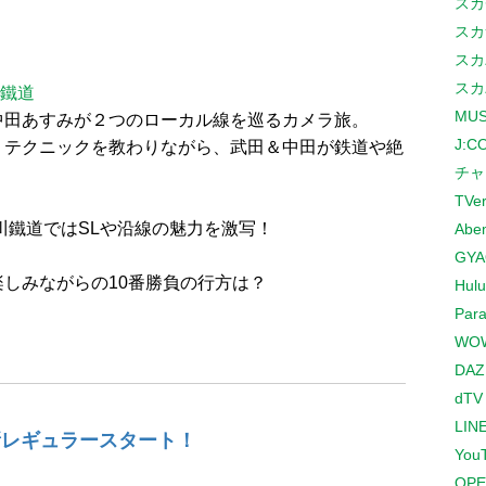
スカ
スカ
スカ
スカ
川鐵道
MUS
中田あすみが２つのローカル線を巡るカメラ旅。
J:
、テクニックを教わりながら、武田＆中田が鉄道や絶
チャ
TVe
川鐵道ではSLや沿線の魅力を激写！
Abe
GYA
しみながらの10番勝負の行方は？
Hulu
Para
WO
DAZ
dTV
LINE
新レギュラースタート！
You
OPE