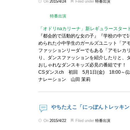
On
2015/4/24
Filed under
特番出演
特番出演
「オドリnaカリーナ」新レギュラースター
『都会的で活動的な女の子』『学校の中で
められた小中学生のガールズユニット「ア
ファッションリーダーでもある「アモレカ
り、ダンスファッションを紹介したりと、
おしゃれなダンスキッズ必見の番組です！
CSダンスch 初回 5月1日(金) 18:00～
ナレーション 山田 茉莉
やちたえこ「にっぽんトレッキン
On
2015/4/22
Filed under
特番出演