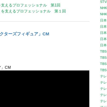
ST
を支えるプロフェッショナル 第1回
NH
Ｊを支えるプロフェッショナル 第１回
NH
日本
日本
日本
クターズフィギュア」CM
日本
日本
TB
TB
TB
」CM
TB
テレ
テレ
テレ
テレ
テレ