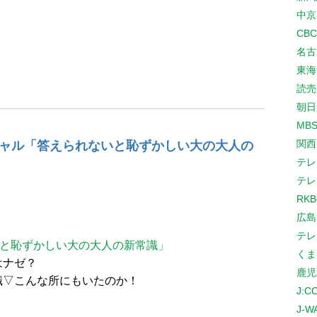
中京
CB
名古
東海
読売
朝日
MB
関西
シャル「答えられないと恥ずかしい大の大人の
テレ
テレ
RK
広島
テレ
いと恥ずかしい大の大人の新常識」
くま
はナゼ？
鹿児
識▽こんな所にもいたのか！
J:
J-W