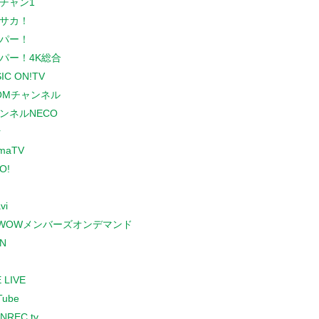
チャン1
サカ！
パー！
パー！4K総合
IC ON!TV
COMチャンネル
ンネルNECO
r
maTV
O!
vi
WOWメンバーズオンデマンド
N
 LIVE
Tube
NREC.tv