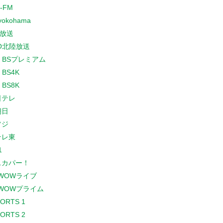
-FM
yokohama
放送
O北陸放送
K BSプレミアム
 BS4K
 BS8K
日テレ
朝日
フジ
テレ東
1
スカパー！
WOWライブ
WOWプライム
PORTS 1
PORTS 2