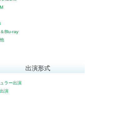
CM
B
＆Blu-ray
他
出演形式
ュラー出演
出演