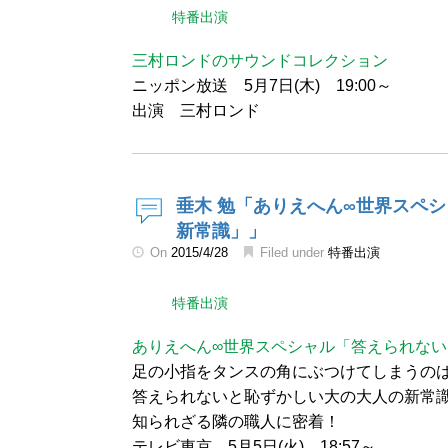
特番出演
三村ロンドのサウンドコレクション
ニッポン放送 5月7日(木) 19:00～
出演 三村ロンド
垂木 勉「ありえへん∞世界スペ
新常識」」
On
2015/4/28
Filed under
特番出演
特番出演
ありえへん∞世界スペシャル「答えられな
足の小指をタンスの角にぶつけてしまうの
答えられないと恥ずかしい大の大人の新常
知られざる隣の職人に密着！
テレビ東京 5月5日(火) 18:57～