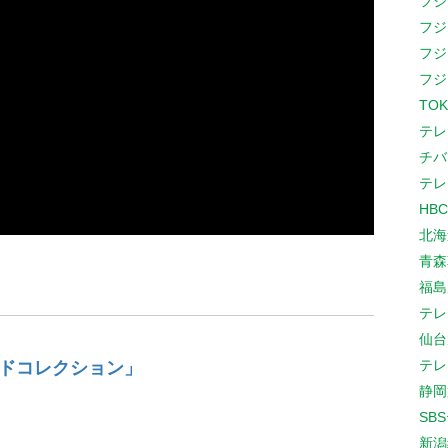
フジ
フジ
フジ
フジ
TOK
テレ
チバ
テレ
HB
北海
青森
福島
テレ
仙台
テレ
ドコレクション」
静岡
SB
新潟