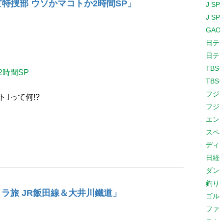
特捜部 ウソかマコトか2時間SP」
J S
J S
GAO
日テ
日テ
TB
2時間SP
TB
フジ
｣って何!?
フジ
エン
スペ
ディ
日経
ダン
釣り
ラ旅 JR飯田線＆大井川鐵道」
ゴル
ファ