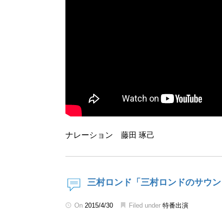
ナレーション 藤田 琢己
三村ロンド「三村ロンドのサウン
On
2015/4/30
Filed under
特番出演