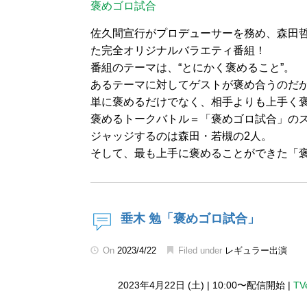
褒めゴロ試合
佐久間宣行がプロデューサーを務め、森田哲
た完全オリジナルバラエティ番組！
番組のテーマは、“とにかく褒めること”。
あるテーマに対してゲストが褒め合うのだ
単に褒めるだけでなく、相手よりも上手く
褒めるトークバトル＝「褒めゴロ試合」の
ジャッジするのは森田・若槻の2人。
そして、最も上手に褒めることができた「
垂木 勉「褒めゴロ試合」
On
2023/4/22
Filed under
レギュラー出演
2023年4月22日 (土)
|
10:00〜配信開始
|
TV