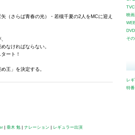
TV
映画
矢（さらば青春の光）・若槻千夏の2人をMCに迎え
WE
DVD
その
が、
褒めなければならない。
スタート！
褒め王」を決定する。
レギ
特番
er
|
垂木 勉
|
ナレーション
|
レギュラー出演