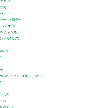
チャン1
サカ！
パー！
パー！4K総合
IC ON!TV
COMチャンネル
ンネルNECO
r
maTV
O!
vi
WOWメンバーズオンデマンド
N
 LIVE
Tube
NREC.tv