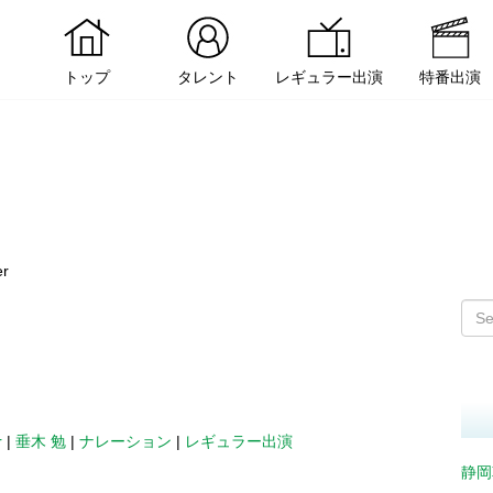
トップ
タレント
レギュラー出演
特番出演
er
r
|
垂木 勉
|
ナレーション
|
レギュラー出演
静岡