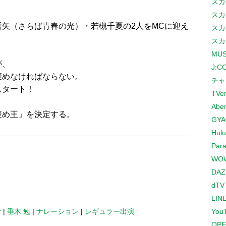
スカ
スカ
矢（さらば青春の光）・若槻千夏の2人をMCに迎え
スカ
スカ
MUS
が、
J:
褒めなければならない。
チャ
スタート！
TVe
Abe
褒め王」を決定する。
GYA
Hulu
Para
WO
DAZ
dTV
LINE
r
|
垂木 勉
|
ナレーション
|
レギュラー出演
You
OPE