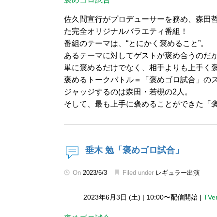
佐久間宣行がプロデューサーを務め、森田哲
た完全オリジナルバラエティ番組！
番組のテーマは、“とにかく褒めること”。
あるテーマに対してゲストが褒め合うのだ
単に褒めるだけでなく、相手よりも上手く
褒めるトークバトル＝「褒めゴロ試合」の
ジャッジするのは森田・若槻の2人。
そして、最も上手に褒めることができた「
垂木 勉「褒めゴロ試合」
On
2023/6/3
Filed under
レギュラー出演
2023年6月3日 (土)
|
10:00〜配信開始
|
TVe