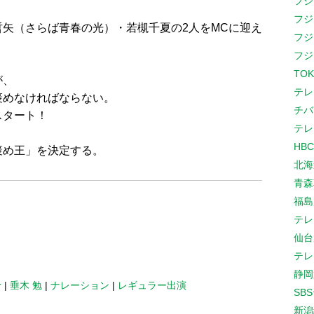
フジ
フジ
矢（さらば青春の光）・若槻千夏の2人をMCに迎え
フジ
フジ
TOK
が、
テレ
褒めなければならない。
チバ
スタート！
テレ
HB
褒め王」を決定する。
北海
青森
福島
テレ
仙台
テレ
静岡
r
|
垂木 勉
|
ナレーション
|
レギュラー出演
SB
新潟