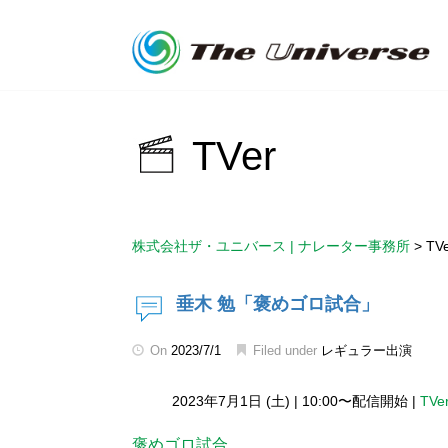
TVer
株式会社ザ・ユニバース | ナレーター事務所
>
TV
垂木 勉「褒めゴロ試合」
On
2023/7/1
Filed under
レギュラー出演
2023年7月1日 (土)
|
10:00〜配信開始
|
TVe
褒めゴロ試合