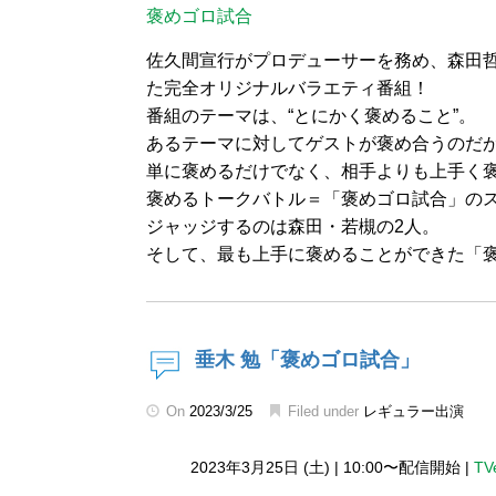
褒めゴロ試合
佐久間宣行がプロデューサーを務め、森田哲
た完全オリジナルバラエティ番組！
番組のテーマは、“とにかく褒めること”。
あるテーマに対してゲストが褒め合うのだ
単に褒めるだけでなく、相手よりも上手く
褒めるトークバトル＝「褒めゴロ試合」の
ジャッジするのは森田・若槻の2人。
そして、最も上手に褒めることができた「
垂木 勉「褒めゴロ試合」
On
2023/3/25
Filed under
レギュラー出演
2023年3月25日 (土)
|
10:00〜配信開始
|
TV