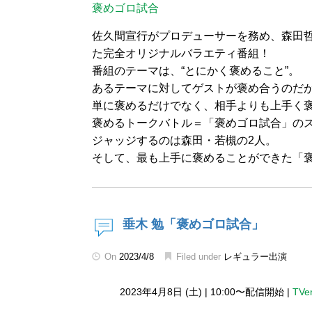
褒めゴロ試合
佐久間宣行がプロデューサーを務め、森田哲
た完全オリジナルバラエティ番組！
番組のテーマは、“とにかく褒めること”。
あるテーマに対してゲストが褒め合うのだ
単に褒めるだけでなく、相手よりも上手く
褒めるトークバトル＝「褒めゴロ試合」の
ジャッジするのは森田・若槻の2人。
そして、最も上手に褒めることができた「
垂木 勉「褒めゴロ試合」
On
2023/4/8
Filed under
レギュラー出演
2023年4月8日 (土)
|
10:00〜配信開始
|
TVe