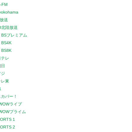
-FM
yokohama
放送
O北陸放送
K BSプレミアム
 BS4K
 BS8K
日テレ
朝日
フジ
テレ東
1
スカパー！
WOWライブ
WOWプライム
PORTS 1
PORTS 2