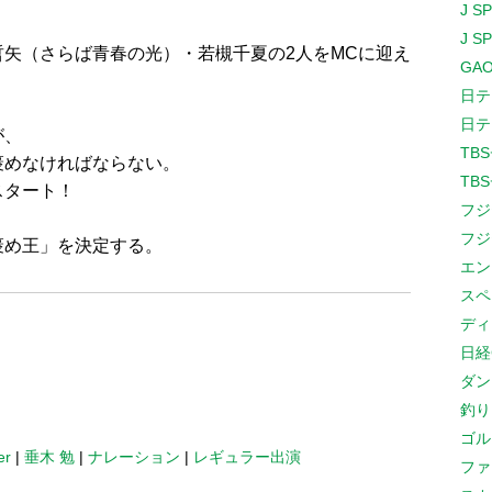
J S
J S
矢（さらば青春の光）・若槻千夏の2人をMCに迎え
GAO
日テ
日テ
が、
TB
褒めなければならない。
TB
スタート！
フジ
フジ
褒め王」を決定する。
エン
スペ
ディ
日経
ダン
釣り
ゴル
er
|
垂木 勉
|
ナレーション
|
レギュラー出演
ファ