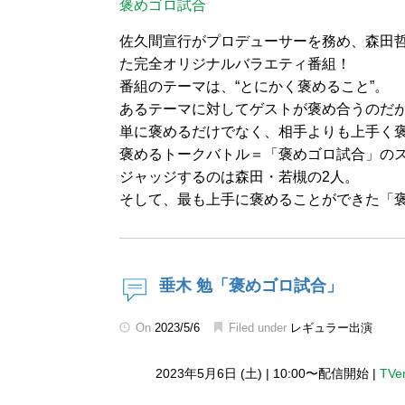
褒めゴロ試合
佐久間宣行がプロデューサーを務め、森田哲
た完全オリジナルバラエティ番組！
番組のテーマは、“とにかく褒めること”。
あるテーマに対してゲストが褒め合うのだ
単に褒めるだけでなく、相手よりも上手く
褒めるトークバトル＝「褒めゴロ試合」の
ジャッジするのは森田・若槻の2人。
そして、最も上手に褒めることができた「
垂木 勉「褒めゴロ試合」
On
2023/5/6
Filed under
レギュラー出演
2023年5月6日 (土)
|
10:00〜配信開始
|
TVe