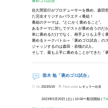
褒めゴロ試合
佐久間宣行がプロデューサーを務め、森田哲
た完全オリジナルバラエティ番組！
番組のテーマは、“とにかく褒めること”。
あるテーマに対してゲストが褒め合うのだ
単に褒めるだけでなく、相手よりも上手く
褒めるトークバトル＝「褒めゴロ試合」の
ジャッジするのは森田・若槻の2人。
そして、最も上手に褒めることができた「
垂木 勉「褒めゴロ試合」
On
2023/5/20
Filed under
レギュラー出演
2023年5月20日 (土)
|
10:00〜配信開始
|
TV