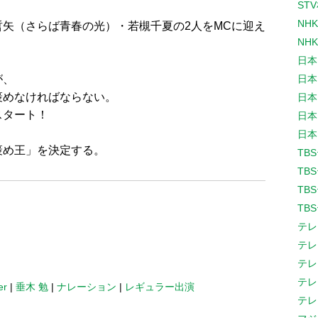
ST
NH
矢（さらば青春の光）・若槻千夏の2人をMCに迎え
NH
日本
が、
日本
褒めなければならない。
日本
スタート！
日本
日本
褒め王」を決定する。
TB
TB
TB
TB
テレ
テレ
テレ
テレ
er
|
垂木 勉
|
ナレーション
|
レギュラー出演
テレ