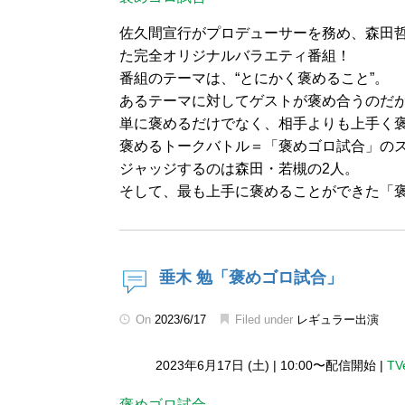
佐久間宣行がプロデューサーを務め、森田哲
た完全オリジナルバラエティ番組！
番組のテーマは、“とにかく褒めること”。
あるテーマに対してゲストが褒め合うのだ
単に褒めるだけでなく、相手よりも上手く
褒めるトークバトル＝「褒めゴロ試合」の
ジャッジするのは森田・若槻の2人。
そして、最も上手に褒めることができた「
垂木 勉「褒めゴロ試合」
On
2023/6/17
Filed under
レギュラー出演
2023年6月17日 (土)
|
10:00〜配信開始
|
TV
褒めゴロ試合