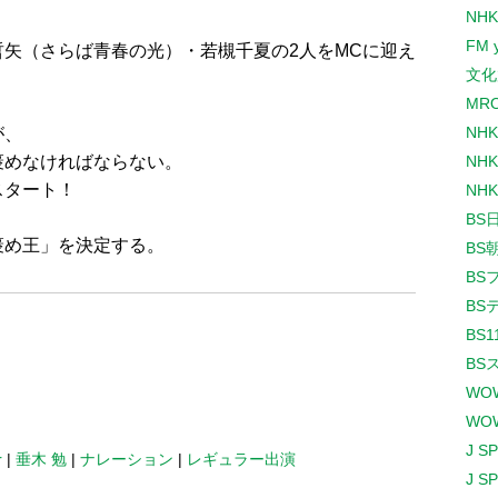
NHK
FM 
矢（さらば青春の光）・若槻千夏の2人をMCに迎え
文化
MR
NH
が、
褒めなければならない。
NHK
スタート！
NHK
BS
褒め王」を決定する。
BS
BS
BS
BS1
BS
WO
WO
J S
r
|
垂木 勉
|
ナレーション
|
レギュラー出演
J S