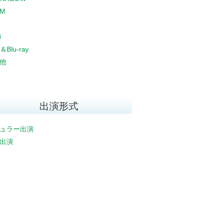
CM
B
＆Blu-ray
他
出演形式
ュラー出演
出演