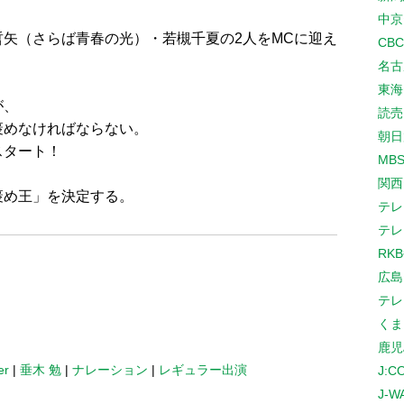
中京
矢（さらば青春の光）・若槻千夏の2人をMCに迎え
CB
名古
東海
が、
読売
褒めなければならない。
朝日
スタート！
MB
関西
褒め王」を決定する。
テレ
テレ
RK
広島
テレ
くま
鹿児
er
|
垂木 勉
|
ナレーション
|
レギュラー出演
J:
J-W