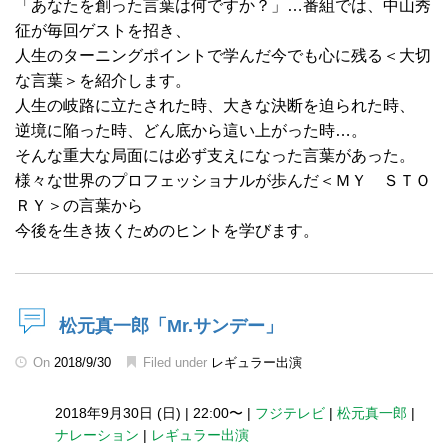
「あなたを創った言葉は何ですか？」…番組では、中山秀
征が毎回ゲストを招き、
人生のターニングポイントで学んだ今でも心に残る＜大切
な言葉＞を紹介します。
人生の岐路に立たされた時、大きな決断を迫られた時、
逆境に陥った時、どん底から這い上がった時…。
そんな重大な局面には必ず支えになった言葉があった。
様々な世界のプロフェッショナルが歩んだ＜ＭＹ ＳＴＯ
ＲＹ＞の言葉から
今後を生き抜くためのヒントを学びます。
松元真一郎「Mr.サンデー」
On
2018/9/30
Filed under
レギュラー出演
2018年9月30日 (日)
|
22:00〜
|
フジテレビ
|
松元真一郎
|
ナレーション
|
レギュラー出演