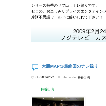
シリーズ特番のサブ出しナレ録りです。
セロの、お楽しみサプライズエンタテイン
摩訶不思議ワールドに酔いしれて下さい！！
2009年2月2
フジテレビ カ
大胆MAP@最終回のナレ録り
On
2009/2/22
Filed under
特番出演
特番出演