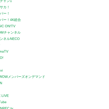
チャン1
サカ！
パー！
パー！4K総合
IC ON!TV
COMチャンネル
ンネルNECO
r
maTV
O!
vi
WOWメンバーズオンデマンド
N
 LIVE
Tube
NREC.tv