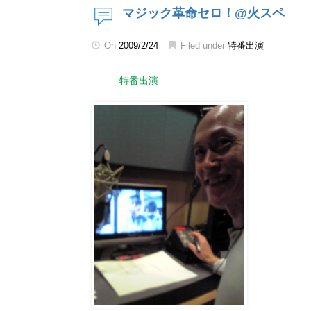
マジック革命セロ！@火スペ
On
2009/2/24
Filed under
特番出演
特番出演