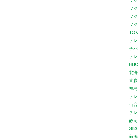
フジ
フジ
フジ
フジ
TOK
テレ
チバ
テレ
HB
北海
青森
福島
テレ
仙台
テレ
静岡
SB
新潟