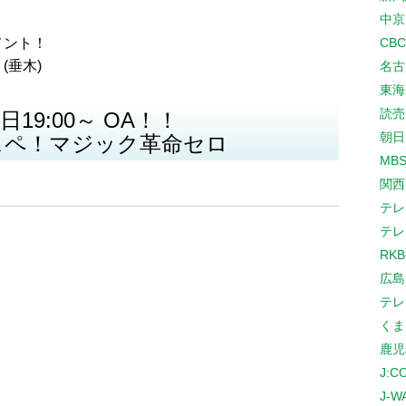
中京
メント！
CB
(垂木)
名古
東海
読売
4日19:00～ OA！！
朝日
スペ！マジック革命セロ
MB
関西
テレ
テレ
RK
広島
テレ
くま
鹿児
J:
J-W