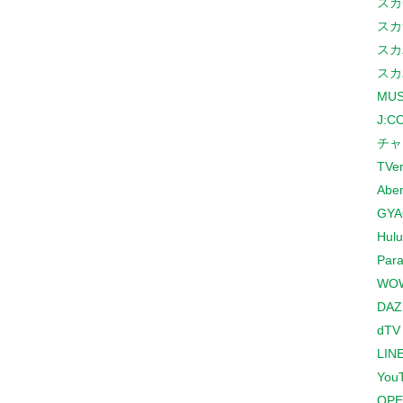
スカ
スカ
スカ
スカ
MUS
J:
チャ
TVe
Abe
GYA
Hulu
Para
WO
DAZ
dTV
LINE
You
OPE