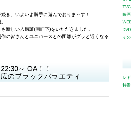
TV
が続き、いよいよ勝手に遊んでおりま～す！
映画
局。
WE
も新しい入構証(画面下)をいただきました。
DVD
制作の皆さんとユニバースとの距離がグッと近くなる
その
2:30～ OA！！
正広のブラックバラエティ
レギ
特番