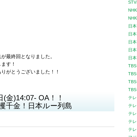
ST
NH
NH
日本
日本
日本
日本
送が最終回となりました。
日本
します！
TB
ありがとうございました！！
TB
TB
TB
(金)14:07- OA！！
テレ
攫千金！日本ルー列島
テレ
テレ
テレ
テレ