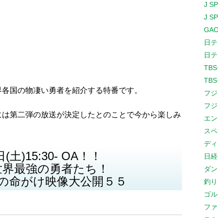
J S
J S
GAO
日テ
日テ
TB
TB
界各国の物凄い勇者を紹介する特番です。
フジ
フジ
には第二弾の放送が決定したとのことで今から楽しみ
エン
スペ
ディ
(土)15:30- OA！！
日経
世界最強の勇者たち！
ダン
震の命がけ映像大公開５５
釣り
ゴル
ファ