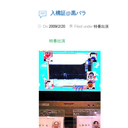
入構証@黒バラ
On
2009/2/20
Filed under
特番出演
特番出演