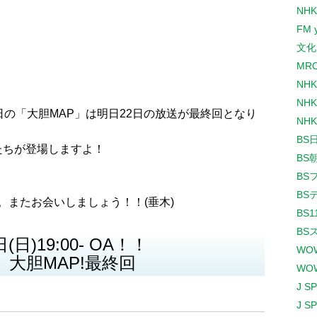
NHK
FM 
文化
MR
NH
NHK
日の「大胆MAP」は明日22日の放送が最終回となり
NHK
BS
たちが登場しますよ！
BS
BS
BS
。またお会いしましょう！！(垂木)
BS1
BS
(日)19:00- OA！！
WO
大胆MAP!最終回
WO
J S
J S