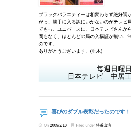
ブラックバラエティーは相変わらず絶好調
がっ、勝手に入る訳にいかないのがテレビ
でもっ、ユニバースに、日本テレビさんから
間もなく、ほとんどの局の入構証が揃い、
のです。
ありがとうございます。(垂木)
毎週日曜日2
日本テレビ 中居
喜びのダブル表彰だったのです！
On
2009/2/18
Filed under
特番出演