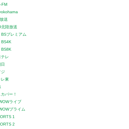
-FM
yokohama
放送
O北陸放送
K BSプレミアム
 BS4K
 BS8K
日テレ
朝日
フジ
テレ東
1
スカパー！
WOWライブ
WOWプライム
PORTS 1
PORTS 2