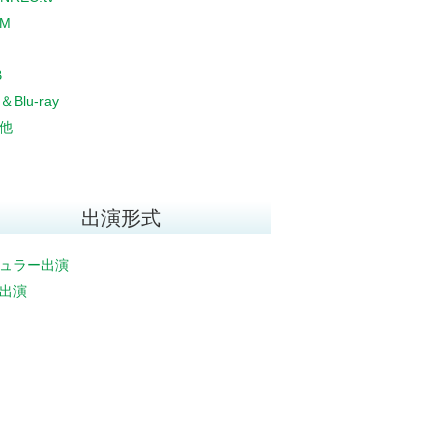
CM
B
＆Blu-ray
他
出演形式
ュラー出演
出演