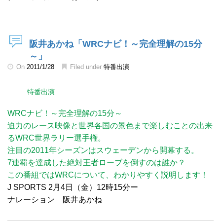
阪井あかね「WRCナビ！～完全理解の15分
～」
On
2011/1/28
Filed under
特番出演
特番出演
WRCナビ！～完全理解の15分～
迫力のレース映像と世界各国の景色まで楽しむことの出来
るWRC世界ラリー選手権。
注目の2011年シーズンはスウェーデンから開幕する。
7連覇を達成した絶対王者ローブを倒すのは誰か？
この番組ではWRCについて、わかりやすく説明します！
J SPORTS 2月4日（金）12時15分ー
ナレーション 阪井あかね