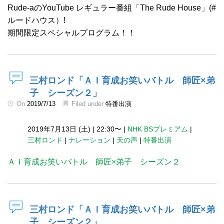
Rude-aのYouTube レギュラー番組「The Rude House」(#
ルードハウス​）!
期間限定スペシャルプログラム！！
三村ロンド「ＡＩ育成お笑いバトル 師匠×弟
子 シーズン２」
On
2019/7/13
Filed under
特番出演
2019年7月13日 (土)
|
22:30〜
|
NHK BSプレミアム
|
三村ロンド
|
ナレーション
|
天の声
|
特番出演
ＡＩ育成お笑いバトル 師匠×弟子 シーズン２
三村ロンド「ＡＩ育成お笑いバトル 師匠×弟
子 シーズン２」