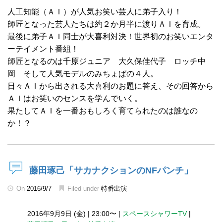
人工知能（ＡＩ）が人気お笑い芸人に弟子入り！
師匠となった芸人たちは約２か月半に渡りＡＩを育成。
最後に弟子ＡＩ同士が大喜利対決！世界初のお笑いエンタ
ーテイメント番組！
師匠となるのは千原ジュニア 大久保佳代子 ロッチ中
岡 そして人気モデルのみちょぱの４人。
日々ＡＩから出される大喜利のお題に答え、その回答から
ＡＩはお笑いのセンスを学んでいく。
果たしてＡＩを一番おもしろく育てられたのは誰なの
か！？
藤田琢己「サカナクションのNFパンチ」
On
2016/9/7
Filed under
特番出演
2016年9月9日 (金)
|
23:00〜
|
スペースシャワーTV
|