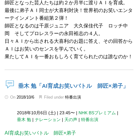
師匠となった芸人たちは約２か月半に渡りＡＩを育成。
最後に弟子ＡＩ同士が大喜利対決！世界初のお笑いエンタ
ーテインメント番組第２弾！
師匠となるのは千原ジュニア 大久保佳代子 ロッチ中
岡 そしてプロレスラーの永田裕志の４人。
日々ＡＩから出される大喜利のお題に答え、その回答から
ＡＩはお笑いのセンスを学んでいく。
果たしてＡＩを一番おもしろく育てられたのは誰なのか！
垂木 勉「AI育成お笑いバトル 師匠×弟子」
On
2018/10/6
Filed under
特番出演
2018年10月6日 (土)
|
23:45〜
|
NHK BSプレミアム
|
垂木 勉
|
ナレーション
|
天の声
|
特番出演
AI育成お笑いバトル 師匠×弟子