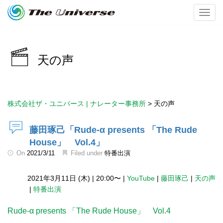
Toggl
天の声
株式会社ザ・ユニバース | ナレーター事務所
>
天の声
藤田琢己「Rude-α presents 「The Rude
House」 Vol.4」
On
2021/3/11
Filed under
特番出演
2021年3月11日 (木)
|
20:00〜
|
YouTube
|
藤田琢己
|
天の声
|
特番出演
Rude-α presents 「The Rude House」 Vol.4