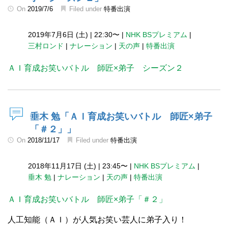
On
2019/7/6
Filed under
特番出演
2019年7月6日 (土)
|
22:30〜
|
NHK BSプレミアム
|
三村ロンド
|
ナレーション
|
天の声
|
特番出演
ＡＩ育成お笑いバトル 師匠×弟子 シーズン２
垂木 勉「ＡＩ育成お笑いバトル 師匠×弟子
「＃２」」
On
2018/11/17
Filed under
特番出演
2018年11月17日 (土)
|
23:45〜
|
NHK BSプレミアム
|
垂木 勉
|
ナレーション
|
天の声
|
特番出演
ＡＩ育成お笑いバトル 師匠×弟子「＃２」
人工知能（ＡＩ）が人気お笑い芸人に弟子入り！