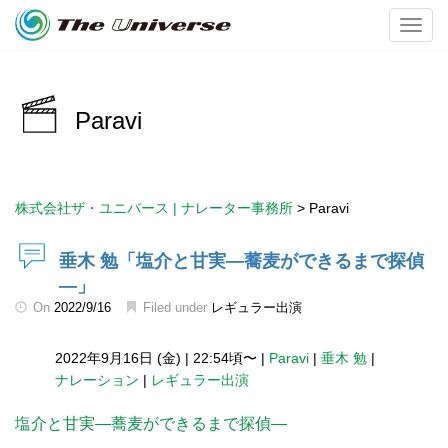
Toggl
Paravi
株式会社ザ・ユニバース | ナレーター事務所
>
Paravi
垂木 勉「塩介と甘実―蕎麦ができるまで探偵
―」
On
2022/9/16
Filed under
レギュラー出演
2022年9月16日 (金)
|
22:54頃〜
|
Paravi
|
垂木 勉
|
ナレーション
|
レギュラー出演
塩介と甘実―蕎麦ができるまで探偵―