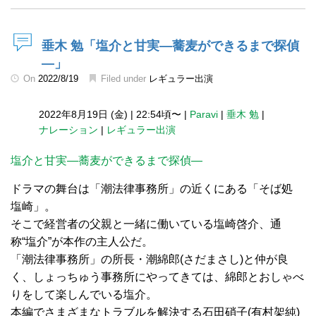
垂木 勉「塩介と甘実―蕎麦ができるまで探偵
―」
On
2022/8/19
Filed under
レギュラー出演
2022年8月19日 (金)
|
22:54頃〜
|
Paravi
|
垂木 勉
|
ナレーション
|
レギュラー出演
塩介と甘実―蕎麦ができるまで探偵―
ドラマの舞台は「潮法律事務所」の近くにある「そば処
塩崎」。
そこで経営者の父親と一緒に働いている塩崎啓介、通
称“塩介”が本作の主人公だ。
「潮法律事務所」の所長・潮綿郎(さだまさし)と仲が良
く、しょっちゅう事務所にやってきては、綿郎とおしゃべ
りをして楽しんでいる塩介。
本編でさまざまなトラブルを解決する石田硝子(有村架純)