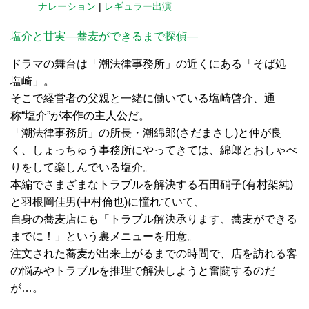
ナレーション
|
レギュラー出演
塩介と甘実―蕎麦ができるまで探偵―
ドラマの舞台は「潮法律事務所」の近くにある「そば処
塩崎」。
そこで経営者の父親と一緒に働いている塩崎啓介、通
称“塩介”が本作の主人公だ。
「潮法律事務所」の所長・潮綿郎(さだまさし)と仲が良
く、しょっちゅう事務所にやってきては、綿郎とおしゃべ
りをして楽しんでいる塩介。
本編でさまざまなトラブルを解決する石田硝子(有村架純)
と羽根岡佳男(中村倫也)に憧れていて、
自身の蕎麦店にも「トラブル解決承ります、蕎麦ができる
までに！」という裏メニューを用意。
注文された蕎麦が出来上がるまでの時間で、店を訪れる客
の悩みやトラブルを推理で解決しようと奮闘するのだ
が…。