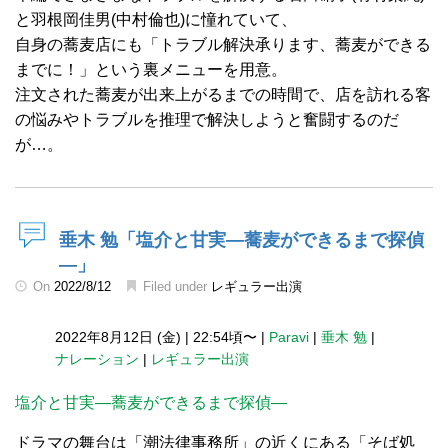
と羽根岡佳男(中村倫也)に憧れていて、
自身の蕎麦店にも「トラブル解決承ります、蕎麦ができる
までに！」という裏メニューを用意。
注文された蕎麦が出来上がるまでの時間で、店を訪れる客
の悩みやトラブルを推理で解決しようと奮闘するのだ
が…。
垂木 勉「塩介と甘実―蕎麦ができるまで探偵
―」
On
2022/8/12
Filed under
レギュラー出演
2022年8月12日 (金)
|
22:54頃〜
|
Paravi
|
垂木 勉
|
ナレーション
|
レギュラー出演
塩介と甘実―蕎麦ができるまで探偵―
ドラマの舞台は「潮法律事務所」の近くにある「そば処