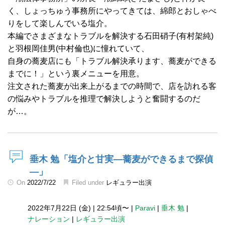
く、しょっちゅう事務所にやってきては、綿郎とおしゃべ
りをして楽しんでいる塩介。
本編でさまざまなトラブルを解決する石田硝子(有村架純)
と羽根岡佳男(中村倫也)に憧れていて、
自身の蕎麦店にも「トラブル解決承ります、蕎麦ができる
までに！」という裏メニューを用意。
注文された蕎麦が出来上がるまでの時間で、店を訪れる客
の悩みやトラブルを推理で解決しようと奮闘するのだ
が…。
垂木 勉「塩介と甘実―蕎麦ができるまで探偵
―」
On
2022/7/22
Filed under
レギュラー出演
2022年7月22日 (金)
|
22:54頃〜
|
Paravi
|
垂木 勉
|
ナレーション
|
レギュラー出演