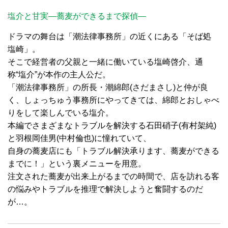
塩介と甘実―蕎麦ができるまで探偵―
ドラマの舞台は「潮法律事務所」の近くにある「そば処
塩崎」。
そこで経営者の父親と一緒に働いている塩崎啓介、通
称“塩介”が本作の主人公だ。
「潮法律事務所」の所長・潮綿郎(さだまさし)と仲が良
く、しょっちゅう事務所にやってきては、綿郎とおしゃべ
りをして楽しんでいる塩介。
本編でさまざまなトラブルを解決する石田硝子(有村架純)
と羽根岡佳男(中村倫也)に憧れていて、
自身の蕎麦店にも「トラブル解決承ります、蕎麦ができる
までに！」という裏メニューを用意。
注文された蕎麦が出来上がるまでの時間で、店を訪れる客
の悩みやトラブルを推理で解決しようと奮闘するのだ
が…。