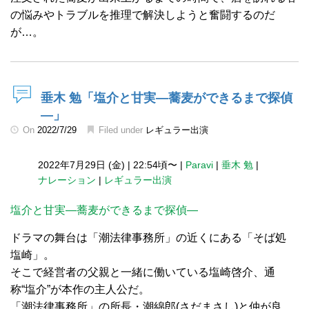
の悩みやトラブルを推理で解決しようと奮闘するのだ
が…。
垂木 勉「塩介と甘実―蕎麦ができるまで探偵
―」
On
2022/7/29
Filed under
レギュラー出演
2022年7月29日 (金)
|
22:54頃〜
|
Paravi
|
垂木 勉
|
ナレーション
|
レギュラー出演
塩介と甘実―蕎麦ができるまで探偵―
ドラマの舞台は「潮法律事務所」の近くにある「そば処
塩崎」。
そこで経営者の父親と一緒に働いている塩崎啓介、通
称“塩介”が本作の主人公だ。
「潮法律事務所」の所長・潮綿郎(さだまさし)と仲が良