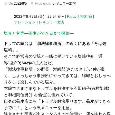
On
2022/8/5
Filed under
レギュラー出演
2022年8月5日 (金)
|
22:54頃〜
|
Paravi
|
垂木 勉
|
ナレーション
|
レギュラー出演
塩介と甘実―蕎麦ができるまで探偵―
ドラマの舞台は「潮法律事務所」の近くにある「そば処
塩崎」。
そこで経営者の父親と一緒に働いている塩崎啓介、通
称“塩介”が本作の主人公だ。
「潮法律事務所」の所長・潮綿郎(さだまさし)と仲が良
く、しょっちゅう事務所にやってきては、綿郎とおしゃべ
りをして楽しんでいる塩介。
本編でさまざまなトラブルを解決する石田硝子(有村架純)
と羽根岡佳男(中村倫也)に憧れていて、
自身の蕎麦店にも「トラブル解決承ります、蕎麦ができる
までに！」という裏メニューを用意。
注文された蕎麦が出来上がるまでの時間で、店を訪れる客