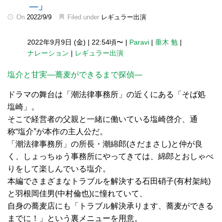
―」
On
2022/9/9
Filed under
レギュラー出演
2022年9月9日 (金)
|
22:54頃〜
|
Paravi
|
垂木 勉
|
ナレーション
|
レギュラー出演
塩介と甘実―蕎麦ができるまで探偵―
ドラマの舞台は「潮法律事務所」の近くにある「そば処
塩崎」。
そこで経営者の父親と一緒に働いている塩崎啓介、通
称“塩介”が本作の主人公だ。
「潮法律事務所」の所長・潮綿郎(さだまさし)と仲が良
く、しょっちゅう事務所にやってきては、綿郎とおしゃべ
りをして楽しんでいる塩介。
本編でさまざまなトラブルを解決する石田硝子(有村架純)
と羽根岡佳男(中村倫也)に憧れていて、
自身の蕎麦店にも「トラブル解決承ります、蕎麦ができる
までに！」という裏メニューを用意。