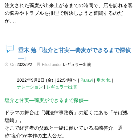
注文された蕎麦が出来上がるまでの時間で、店を訪れる客
の悩みやトラブルを推理で解決しようと奮闘するのだ
が…。
垂木 勉「塩介と甘実―蕎麦ができるまで探偵
―」
On
2022/9/2
Filed under
レギュラー出演
2022年9月2日 (金)
|
22:54頃〜
|
Paravi
|
垂木 勉
|
ナレーション
|
レギュラー出演
塩介と甘実―蕎麦ができるまで探偵―
ドラマの舞台は「潮法律事務所」の近くにある「そば処
塩崎」。
そこで経営者の父親と一緒に働いている塩崎啓介、通
称“塩介”が本作の主人公だ。