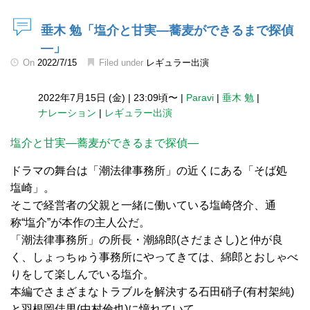
垂木 勉「塩介と甘実―蕎麦ができるまで探偵
―」
On
2022/7/15
Filed under
レギュラー出演
2022年7月15日 (金)
|
23:09頃〜
|
Paravi
|
垂木 勉
|
ナレーション
|
レギュラー出演
塩介と甘実―蕎麦ができるまで探偵―
ドラマの舞台は「潮法律事務所」の近くにある「そば処
塩崎」。
そこで経営者の父親と一緒に働いている塩崎啓介、通
称“塩介”が本作の主人公だ。
「潮法律事務所」の所長・潮綿郎(さだまさし)と仲が良
く、しょっちゅう事務所にやってきては、綿郎とおしゃべ
りをして楽しんでいる塩介。
本編でさまざまなトラブルを解決する石田硝子(有村架純)
と羽根岡佳男(中村倫也)に憧れていて、