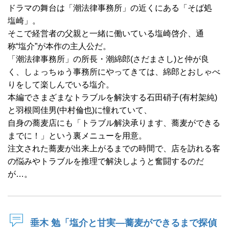
ドラマの舞台は「潮法律事務所」の近くにある「そば処
塩崎」。
そこで経営者の父親と一緒に働いている塩崎啓介、通
称“塩介”が本作の主人公だ。
「潮法律事務所」の所長・潮綿郎(さだまさし)と仲が良
く、しょっちゅう事務所にやってきては、綿郎とおしゃべ
りをして楽しんでいる塩介。
本編でさまざまなトラブルを解決する石田硝子(有村架純)
と羽根岡佳男(中村倫也)に憧れていて、
自身の蕎麦店にも「トラブル解決承ります、蕎麦ができる
までに！」という裏メニューを用意。
注文された蕎麦が出来上がるまでの時間で、店を訪れる客
の悩みやトラブルを推理で解決しようと奮闘するのだ
が…。
垂木 勉「塩介と甘実―蕎麦ができるまで探偵