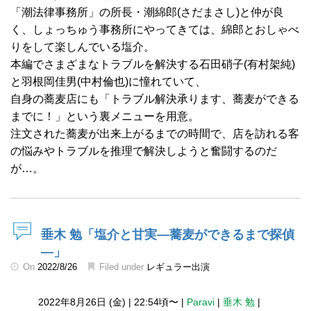
「潮法律事務所」の所長・潮綿郎(さだまさし)と仲が良
く、しょっちゅう事務所にやってきては、綿郎とおしゃべ
りをして楽しんでいる塩介。
本編でさまざまなトラブルを解決する石田硝子(有村架純)
と羽根岡佳男(中村倫也)に憧れていて、
自身の蕎麦店にも「トラブル解決承ります、蕎麦ができる
までに！」という裏メニューを用意。
注文された蕎麦が出来上がるまでの時間で、店を訪れる客
の悩みやトラブルを推理で解決しようと奮闘するのだ
が…。
垂木 勉「塩介と甘実―蕎麦ができるまで探偵
―」
On
2022/8/26
Filed under
レギュラー出演
2022年8月26日 (金)
|
22:54頃〜
|
Paravi
|
垂木 勉
|