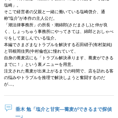
塩崎」。
そこで経営者の父親と一緒に働いている塩崎啓介、通
称“塩介”が本作の主人公だ。
「潮法律事務所」の所長・潮綿郎(さだまさし)と仲が良
く、しょっちゅう事務所にやってきては、綿郎とおしゃべ
りをして楽しんでいる塩介。
本編でさまざまなトラブルを解決する石田硝子(有村架純)
と羽根岡佳男(中村倫也)に憧れていて、
自身の蕎麦店にも「トラブル解決承ります、蕎麦ができる
までに！」という裏メニューを用意。
注文された蕎麦が出来上がるまでの時間で、店を訪れる客
の悩みやトラブルを推理で解決しようと奮闘するのだ
が…。
垂木 勉「塩介と甘実―蕎麦ができるまで探偵
―」