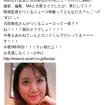
周防正行監督と古田敦也が野球ニュース作りに挑戦！
撮影、編集、MAと大変そうでしたが、果たして？？
映画監督がつくるニュース映像ってどんなだろ？+｡:.ﾟヽ(*
´∀`)ﾉﾟ.:｡+
古田敦也さんがつくるニュースって一体？？
ね！！！！面白そうでしょ！！！！
今夜もあかねてぃんとロンドくんでナレってまーーー
す！！！
今夜0時30分！！！テレ朝だよ！！
お見逃しなくぅ～(≧∀≦)
http://www.tv-asahi.co.jp/furuta/