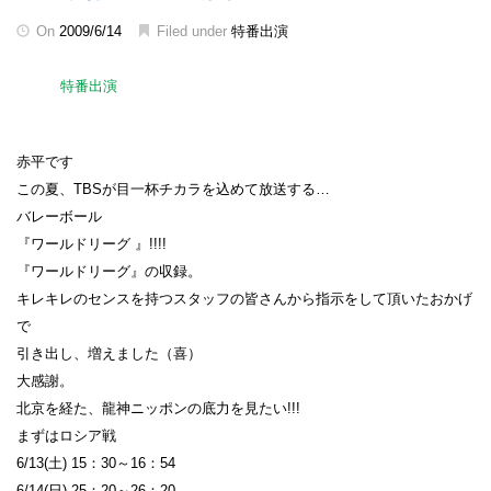
On
2009/6/14
Filed under
特番出演
特番出演
赤平です
この夏、TBSが目一杯チカラを込めて放送する…
バレーボール
『ワールドリーグ 』!!!!
『ワールドリーグ』の収録。
キレキレのセンスを持つスタッフの皆さんから指示をして頂いたおかげ
で
引き出し、増えました（喜）
大感謝。
北京を経た、龍神ニッポンの底力を見たい!!!
まずはロシア戦
6/13(土) 15：30～16：54
6/14(日) 25：20～26：20