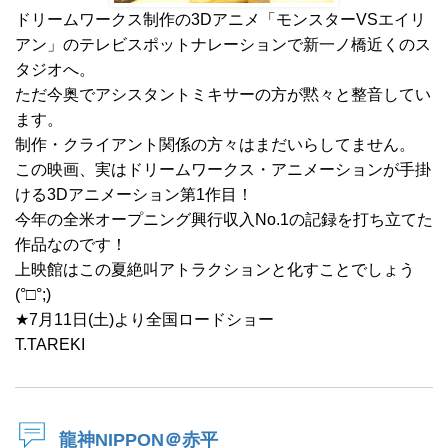
ドリームワークス制作の3Dアニメ「モンスターVSエイリ
アン」のテレビスポットナレーションで新一ノ橋近くのス
タジオへ。
ただ今奥でアシスタントミキサーの方が黙々と整音してい
ます。
制作・クライアント関係の方々はまだいらしてません。
この映画、実はドリームワークス・アニメーションが手掛
ける3Dアニメーション第1作目！
今年の全米オープニング興行収入No.1の記録を打ち立てた
作品なのです！
上映館はこの夏絶叫アトラクションと化すことでしょう
(°□°;)
★7月11日(土)より全国ロードショー
T.TAREKI
龍神NIPPON＠赤平