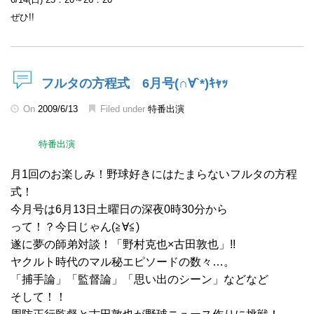
ぜひ!!
フルタの方程式 6月号(∩∀`*)ｷｬｯ
On
2009/6/13
Filed under
特番出演
特番出演
月1回のお楽しみ！野球好きにはたまらないフルタの方程
式！
今月号は6月13日土曜日の深夜0時30分から
って！？今日じゃん(≧∀≦)
遂に夢の師弟対談！「野村克也×古田敦也」!!
ヤクルト時代のマル秘エピソードの数々…。
「捕手論」「監督論」「思い出のシーン」などなど
そして！！