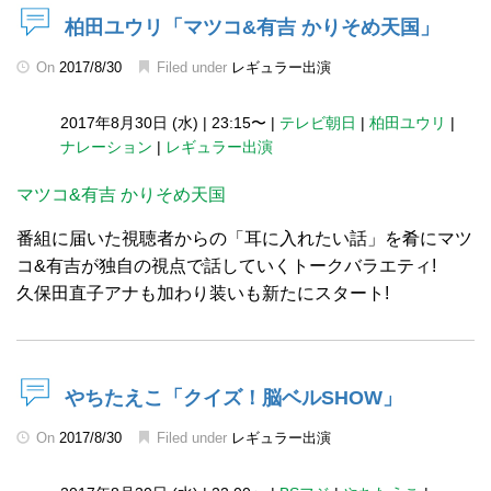
柏田ユウリ「マツコ&有吉 かりそめ天国」
On
2017/8/30
Filed under
レギュラー出演
2017年8月30日 (水)
|
23:15〜
|
テレビ朝日
|
柏田ユウリ
|
ナレーション
|
レギュラー出演
マツコ&有吉 かりそめ天国
番組に届いた視聴者からの「耳に入れたい話」を肴にマツ
コ&有吉が独自の視点で話していくトークバラエティ!
久保田直子アナも加わり装いも新たにスタート!
やちたえこ「クイズ！脳ベルSHOW」
On
2017/8/30
Filed under
レギュラー出演