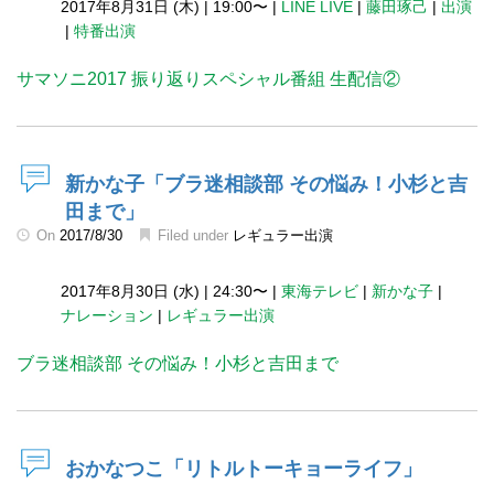
2017年8月31日 (木)
|
19:00〜
|
LINE LIVE
|
藤田琢己
|
出演
|
特番出演
サマソニ2017 振り返りスペシャル番組 生配信②
新かな子「ブラ迷相談部 その悩み！小杉と吉
田まで」
On
2017/8/30
Filed under
レギュラー出演
2017年8月30日 (水)
|
24:30〜
|
東海テレビ
|
新かな子
|
ナレーション
|
レギュラー出演
ブラ迷相談部 その悩み！小杉と吉田まで
おかなつこ「リトルトーキョーライフ」