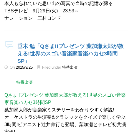
本人も忘れていた思い出の写真で当時の記憶が蘇る
TBSテレビ 9月29日(火) 23:53～
ナレーション 三村ロンド
垂木 勉「Qさま!!プレゼンツ 葉加瀬太郎が教
える!世界のスゴい音楽家音楽ハカセ3時間
SP」
On
2015/9/25
Filed under
特番出演
特番出演
Qさま!!プレゼンツ 葉加瀬太郎が教える!世界のスゴい音楽
家音楽ハカセ3時間SP
葉加瀬太郎が音楽家ミステリーをわかりやすく解説!
オーケストラの生演奏&クラシックをクイズで楽しく学ぶ
3時間!ピアニスト辻井伸行も登場、葉加瀬とテレビ初共演
実現!