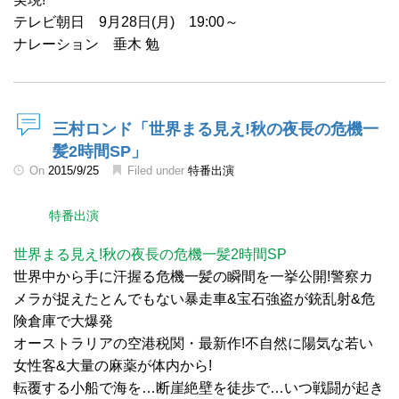
テレビ朝日 9月28日(月) 19:00～
ナレーション 垂木 勉
三村ロンド「世界まる見え!秋の夜長の危機一
髪2時間SP」
On
2015/9/25
Filed under
特番出演
特番出演
世界まる見え!秋の夜長の危機一髪2時間SP
世界中から手に汗握る危機一髪の瞬間を一挙公開!警察カ
メラが捉えたとんでもない暴走車&宝石強盗が銃乱射&危
険倉庫で大爆発
オーストラリアの空港税関・最新作!不自然に陽気な若い
女性客&大量の麻薬が体内から!
転覆する小船で海を…断崖絶壁を徒歩で…いつ戦闘が起き