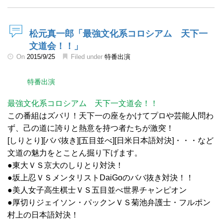
松元真一郎「最強文化系コロシアム 天下一
文道会！！」
On
2015/9/25
Filed under
特番出演
特番出演
最強文化系コロシアム 天下一文道会！！
この番組はズバリ！天下一の座をかけてプロや芸能人問わ
ず、己の道に誇りと熱意を持つ者たちが激突！
[しりとり][ババ抜き][五目並べ][日米日本語対決]・・・など
文道の魅力をとことん掘り下げます。
●東大ＶＳ京大のしりとり対決！
●坂上忍ＶＳメンタリストDaiGoのババ抜き対決！！
●美人女子高生棋士ＶＳ五目並べ世界チャンピオン
●厚切りジェイソン・パックンＶＳ菊池弁護士・フルポン
村上の日本語対決！