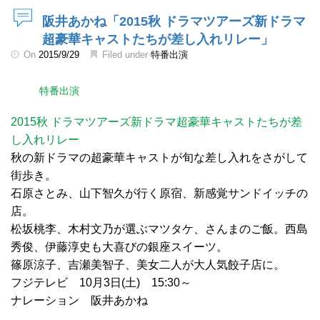
阪井あかね「2015秋 ドラマツアーズ新ドラマ
超豪華キャストたちが差し入れリレー」
On
2015/9/29
Filed under
特番出演
特番出演
2015秋 ドラマツアーズ新ドラマ超豪華キャストたちが差
し入れリレー
秋の新ドラマの超豪華キャストが旬な差し入れをさがして
街歩き。
石原さとみ、山下智久が行く原宿、新感覚サンドイッチの
店。
松坂桃李、木村文乃が選ぶマツタケ、さんまのご飯。西島
秀俊、伊藤淳史も大喜びの銀座スイーツ。
篠原涼子、吉瀬美智子、美女二人が大人気餃子店に。
フジテレビ 10月3日(土) 15:30～
ナレーション 阪井あかね