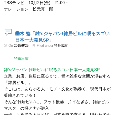
TBSテレビ 10月2日(金) 21:00～
ナレーション 松元真一郎
垂木 勉「雑’sジャパン!雑居ビルに眠るスゴい
日本一大発見SP」
On
2015/9/25
Filed under
特番出演
特番出演
雑’sジャパン!雑居ビルに眠るスゴい日本一大発見SP
企業、お店、住居に至るまで、種々雑多な空間が混在する
「雑居ビル」。
そこには、あらゆる人・モノ・文化が渦巻く、現代日本が
凝縮されている！
そんな“雑居ビル”に、フット後藤、片平なぎさ、雑居ビル
マスターの桝アナが潜入！
一歩、足を踏み入れれば、日本を陰で支える、隠れた名企