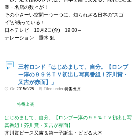
業・名店の数々が！
その小さーい空間一つ一つに、知られざる日本の“スゴ
イ”が眠っている！
日本テレビ 10月2日(金) 19:00～
ナレーション 垂木 勉
三村ロンド「はじめまして、自分。【ロンブ
ー淳の９９％ＴＶ初出し写真番組！芥川賞・
又吉が赤面】」
On
2015/9/25
Filed under
特番出演
特番出演
はじめまして、自分。【ロンブー淳の９９％ＴＶ初出し写
真番組！芥川賞・又吉が赤面】
芥川賞ピース又吉＆第一子誕生・ビビる大木