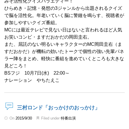
みそ活性化クイズバラエティー！
ひらめき・記憶・発想の3ジャンルから出題されるクイズ
で脳を活性化。年老いていく脳に警鐘を鳴らす、視聴者が
参加しやすいクイズ番組。
MCには最近テレビで見ない日はないと言われるほど人気
お笑いコンビ・ますだおかだの岡田圭右。
また、屈託のない明るいキャラクターのMC岡田圭右（ま
すだおかだ）が機転の効いたトークで個性の強い先輩パネ
ラー陣をまとめ、軽快に番組を進めていくところも大きな
見どころ！
BSフジ 10月7日(水) 22:00～
ナレーション やちたえこ
三村ロンド「おっかけのおっかけ」
On
2015/9/30
Filed under
特番出演