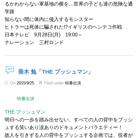
るかわからない軍基地の横を…世界の子ども達の危険な通
学路
知らない間に体内に侵入するモンスター
ヒトラーは死体に騙された!?イギリスのヘンテコ作戦
日本テレビ 9月28日(月) 19:00～
ナレーション 三村ロンド
垂木 勉「THE プッシュマン」
On
2015/9/25
Filed under
特番出演
特番出演
THE プッシュマン
明日への一歩を踏み出せない、すべての人の背中をプッシ
ュする笑いあり涙ありのドキュメントバラエティー！
故人を引きずる人の背中をプッシュする企画では、役者が