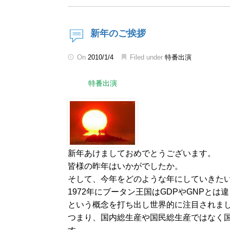
新年のご挨拶
On
2010/1/4
Filed under
特番出演
特番出演
新年あけましておめでとうございます。
皆様の昨年はいかがでしたか。
そして、今年をどのような年にしていきた
1972年にブータン王国はGDPやGNPとは違ってGNH(
という概念を打ち出し世界的に注目されま
つまり、国内総生産や国民総生産ではなく