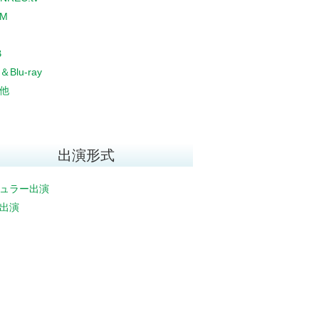
CM
B
＆Blu-ray
他
出演形式
ュラー出演
出演