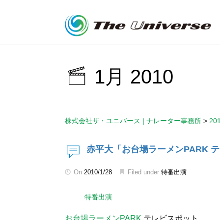
1月 2010
株式会社ザ・ユニバース | ナレーター事務所
>
20
赤平大「お台場ラーメンPARK 
On
2010/1/28
Filed under
特番出演
特番出演
お台場ラーメンPARK
テレビスポット