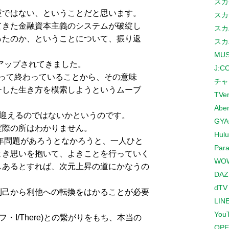
スカ
逆ではない、ということだと思います。
スカ
てきた金融資本主義のシステムが破綻し
スカ
ったのか、ということについて、振り返
スカ
MUS
ズアップされてきました。
J:
をもって終わっていることから、その意味
チャ
チした生き方を模索しようというムーブ
TVe
Abe
を迎えるのではないかというのです。
GYA
実際の所はわかりません。
Hulu
2年問題があろうとなかろうと、一人ひと
Para
よき思いを抱いて、よきことを行っていく
WO
しあるとすれば、次元上昇の道にかなうの
DAZ
dTV
利己から利他への転換をはかることが必要
LINE
You
フ・I/There)との繋がりをもち、本当の
OPE