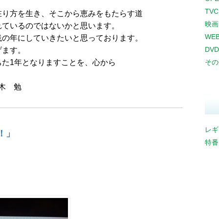
TV
在り方を生き、そこから恵みをもたらす道
映画
れているのではないかと思います。
WE
践の年にしていきたいと思っております。
DVD
げます。
た1年となりますことを、心から
その
木 勉
レギ
！」
特番