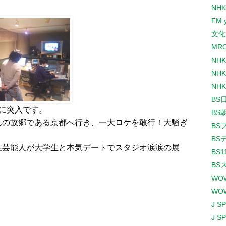
NHK
FM 
文化
MR
NH
NHK
NHK
BS
に突入です。
BS
んの故郷である京都へ行き、一大ロケを敢行！大騒ぎ
BS
BS
性芸能人が大学生と本気デートでスタジオ涙涙の展
BS1
BS
！
WO
WO
J S
J S