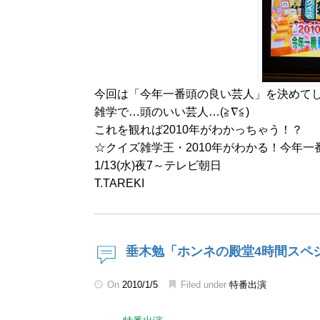
今回は「今年一番頭の良い芸人」を決めて
雑学で…頭のいい芸人…(≧∇≦)
これを観れば2010年がわかっちゃう！？
☆クイズ雑学王・2010年がわかる！今年
1/13(水)夜7～テレビ朝日
T.TAREKI
垂木勉「ホンネの殿堂4時間スペ
On
2010/1/5
Filed under
特番出演