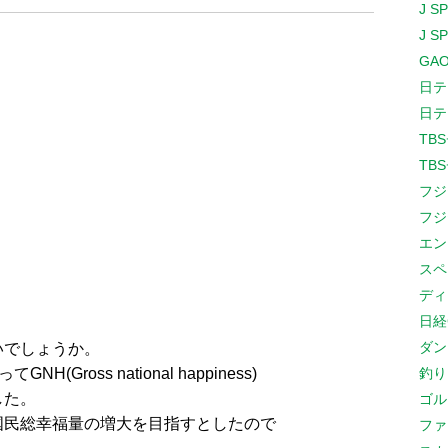
J S
J S
GAO
日テ
日テ
TB
TB
フジ
フジ
エン
スペ
ディ
日経
ダン
いでしょうか。
Gross national happiness)
釣り
した。
ゴル
国民総幸福量の増大を目指すとしたので
ファ