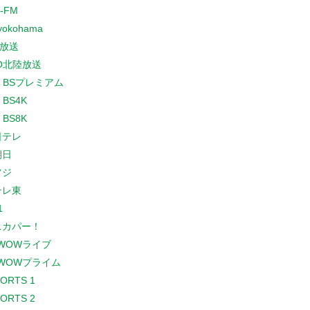
-FM
yokohama
放送
O北陸放送
K BSプレミアム
 BS4K
 BS8K
日テレ
朝日
フジ
テレ東
1
スカパー！
WOWライブ
WOWプライム
PORTS 1
PORTS 2