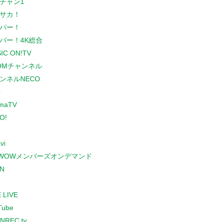
チャン1
サカ！
パー！
パー！4K総合
IC ON!TV
COMチャンネル
ンネルNECO
r
maTV
O!
vi
WOWメンバーズオンデマンド
N
 LIVE
Tube
NREC.tv