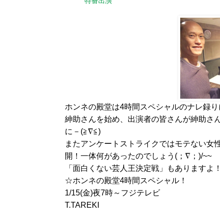
特番出演
ホンネの殿堂は4時間スペシャルのナレ録り
紳助さんを始め、出演者の皆さんが紳助さ
に－(≧∇≦)
またアンケートストライクではモテない女
開！一体何があったのでしょう(；∇；)/~~
「面白くない芸人王決定戦」もありますよ
☆ホンネの殿堂4時間スペシャル！
1/15(金)夜7時～フジテレビ
T.TAREKI