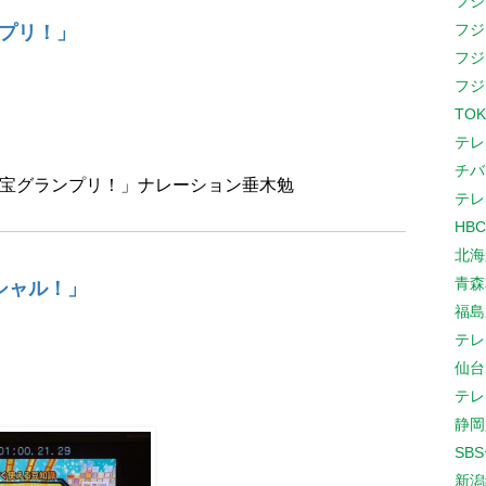
フジ
フジ
プリ！」
フジ
フジ
TOK
テレ
チバ
秘お宝グランプリ！」ナレーション垂木勉
テレ
HB
北海
青森
シャル！」
福島
テレ
仙台
テレ
静岡
SB
新潟