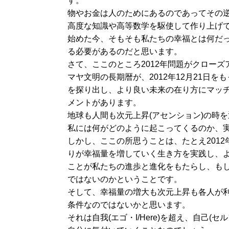
す。
物やお金は人のためにあるのであってその
高度な知識や高等数学を駆使して作り上げ
始めた今、そもそも私たちの幸福とは何だ
る必要があるのだと思います。
さて、ここのところ2012年問題がクロー
マヤ文明の長期暦が、2012年12月21日
を探り出し、より良い未来の在り方にマッ
メントがあります。
地球も人間も次元上昇(アセンション)の時
私には何がどのように起こってくるのか、
しかし、ここの所思うことは、たとえ201
りが幸福量を増していく生き方を実践し、
ことが私たちの進歩と進化をもたらし、も
ではないのかということです。
そして、幸福量の増大も次元上昇も各人が
条件なのではないかと思います。
それは自我(エゴ・I/Here)を超え、自己(セル