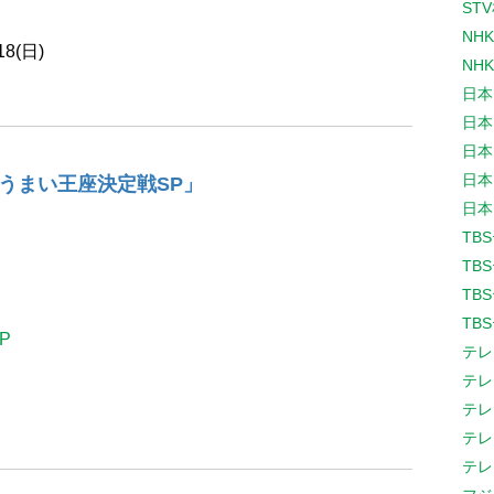
ST
NH
8(日)
NH
日本
日本
日本
日本
うまい王座決定戦SP」
日本
TB
TB
TB
TB
P
テレ
テレ
テレ
テレ
テレ