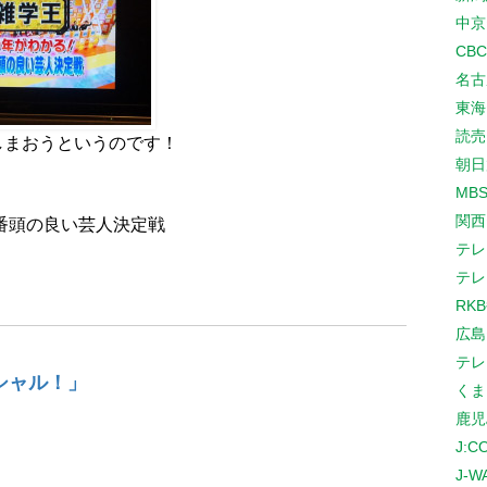
中京
CB
名古
東海
読売
しまおうというのです！
朝日
MB
関西
一番頭の良い芸人決定戦
テレ
テレ
RK
広島
テレ
シャル！」
くま
鹿児
J:
J-W