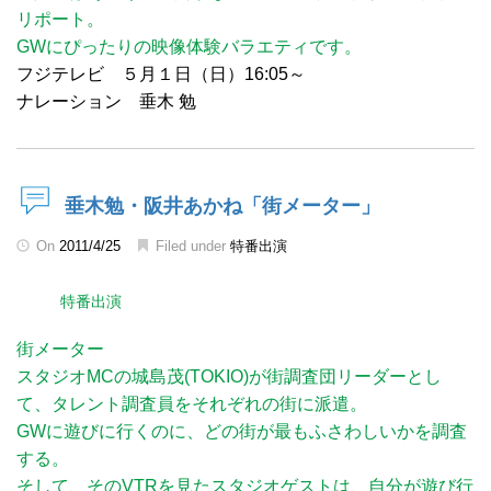
リポート。
GWにぴったりの映像体験バラエティです。
フジテレビ ５月１日（日）16:05～
ナレーション 垂木 勉
垂木勉・阪井あかね「街メーター」
On
2011/4/25
Filed under
特番出演
特番出演
街メーター
スタジオMCの城島茂(TOKIO)が街調査団リーダーとし
て、タレント調査員をそれぞれの街に派遣。
GWに遊びに行くのに、どの街が最もふさわしいかを調査
する。
そして、そのVTRを見たスタジオゲストは、自分が遊び行