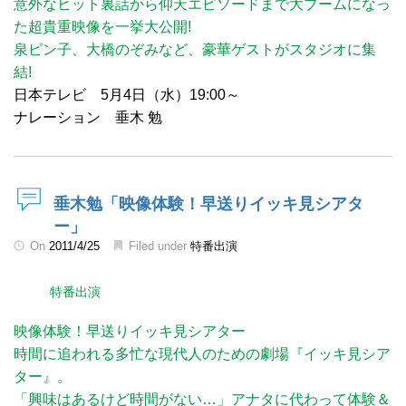
意外なヒット裏話から仰天エピソードまで大ブームになっ
た超貴重映像を一挙大公開!
泉ピン子、大橋のぞみなど、豪華ゲストがスタジオに集
結!
日本テレビ 5月4日（水）19:00～
ナレーション 垂木 勉
垂木勉「映像体験！早送りイッキ見シアタ
ー」
On
2011/4/25
Filed under
特番出演
特番出演
映像体験！早送りイッキ見シアター
時間に追われる多忙な現代人のための劇場『イッキ見シア
ター』。
「興味はあるけど時間がない…」アナタに代わって体験＆