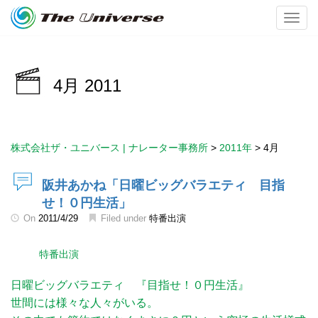
Toggl
4月 2011
株式会社ザ・ユニバース | ナレーター事務所
>
2011年
>
4月
阪井あかね「日曜ビッグバラエティ 目指
せ！０円生活」
On
2011/4/29
Filed under
特番出演
特番出演
日曜ビッグバラエティ 『目指せ！０円生活』
世間には様々な人々がいる。