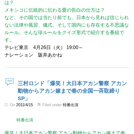
は？
メキシコに伝統的に伝わる愛の告白の仕方は？
など、その国では当たり前でも、日本から見れば信じられ
ない法律や風習、儀式。そして国内にも存在する不思議な
ルール。そんな珍ルールをクイズ形式で紹介する番組で
す。
テレビ東京 4月26日（火） 19:00～
ナレーション 阪井あかね
三村ロンド「爆笑！大日本アカン警察 アカン
動物からアカン嫁まで春の全国一斉取締り
SP」
On
2011/4/15
Filed under
特番出演
特番出演
爆笑！大日本アカン警察 アカン動物からアカン嫁まで春