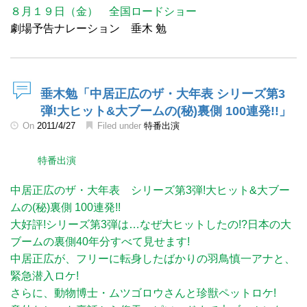
８月１９日（金） 全国ロードショー
劇場予告ナレーション 垂木 勉
垂木勉「中居正広のザ・大年表 シリーズ第3
弾!大ヒット&大ブームの(秘)裏側 100連発!!」
On
2011/4/27
Filed under
特番出演
特番出演
中居正広のザ・大年表 シリーズ第3弾!大ヒット&大ブー
ムの(秘)裏側 100連発!!
大好評!シリーズ第3弾は…なぜ大ヒットしたの!?日本の大
ブームの裏側40年分すべて見せます!
中居正広が、フリーに転身したばかりの羽鳥慎一アナと、
緊急潜入ロケ!
さらに、動物博士・ムツゴロウさんと珍獣ペットロケ!