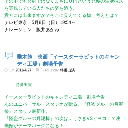
その中でも節約ではなくまさに０円という究極の生活様式
を実践している人たちの姿を追う。
貴方には出来ますか？そこに見えてくる物、考えとは？
テレビ東京 5月8日（日）19:54～
ナレーション 阪井あかね
垂木勉 映画「イースターラビットのキャン
ディ工場」劇場予告
On
2011/4/27
Filed under
特番出演
特番出演
イースターラビットのキャンディ工場 劇場予告
あのユニバーサル・スタジオが贈る、『怪盗グルーの月泥
棒』スタッフ最新作。
『怪盗グルーの月泥棒』の次は…うさぎVSヒヨコ！？映
画館がテーマパークになる！