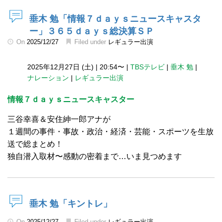
垂木 勉「情報７ｄａｙｓニュースキャスタ
ー」３６５ｄａｙｓ総決算ＳＰ
On
2025/12/27
Filed under
レギュラー出演
2025年12月27日 (土)
|
20:54〜
|
TBSテレビ
|
垂木 勉
|
ナレーション
|
レギュラー出演
情報７ｄａｙｓニュースキャスター
三谷幸喜＆安住紳一郎アナが
１週間の事件・事故・政治・経済・芸能・スポーツを生放
送で総まとめ！
独自潜入取材〜感動の密着まで…いま見つめます
垂木 勉「キントレ」
On
2025/12/27
Filed under
レギュラー出演