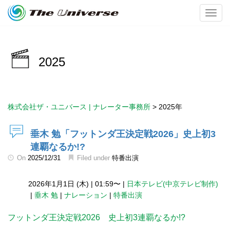
Toggl
2025
株式会社ザ・ユニバース | ナレーター事務所
>
2025年
垂木 勉「フットンダ王決定戦2026」史上初3
連覇なるか!?
On
2025/12/31
Filed under
特番出演
2026年1月1日 (木)
|
01:59〜
|
日本テレビ(中京テレビ制作)
|
垂木 勉
|
ナレーション
|
特番出演
フットンダ王決定戦2026 史上初3連覇なるか!?