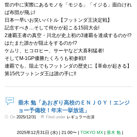
世の中に実際にあるモノを「モジる」「イジる」面白けれ
ば布団が飛ぶ!
日本一早いお笑いバトル【フットンダ王決定戦】
記念すべき…そして何かが起こる15回大会!
2連覇王者の真空・川北が史上初の3連覇を達成するのか!?
はたまた誰かが阻止をするのか!?
ケムリ、ヒコロヒー、サーヤなど大喜利猛者!
そしてM-1GP優勝たくろうも初参戦!!
連覇でも、阻止でもフットンダの歴史に【革命が起きる】
第15代フットンダ王は誰の手に!!
垂木 勉「あおぎり高校のＥＮＪＯＹ！エンジ
ョー予備校！年末一挙放送」
On
2025/12/31
Filed under
レギュラー出演
2025年12月31日 (水)
|
21:00〜
|
TOKYO MX
|
垂木 勉
|