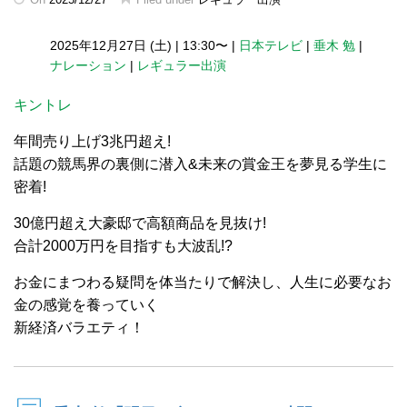
2025年12月27日 (土)
|
13:30〜
|
日本テレビ
|
垂木 勉
|
ナレーション
|
レギュラー出演
キントレ
年間売り上げ3兆円超え!
話題の競馬界の裏側に潜入&未来の賞金王を夢見る学生に
密着!
30億円超え大豪邸で高額商品を見抜け!
合計2000万円を目指すも大波乱!?
お金にまつわる疑問を体当たりで解決し、人生に必要なお
金の感覚を養っていく
新経済バラエティ！