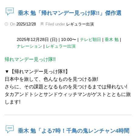
垂木 勉「帰れマンデー見っけ隊!!」傑作選
On
2025/12/28
Filed under
レギュラー出演
2025年12月28日 (日)
|
10:00〜
|
テレビ朝日
|
垂木 勉
|
ナレーション
|
レギュラー出演
帰れマンデー見っけ隊!!
▼【帰れマンデー見っけ隊!!】
日本中を旅して、色んなものを見つける旅!
さらに、その課題となるものを見つけるまでは帰れない!
タカアンドトシとサンドウィッチマンがゲストとともに旅
します!
垂木 勉「よる7時！千鳥の鬼レンチャン4時間