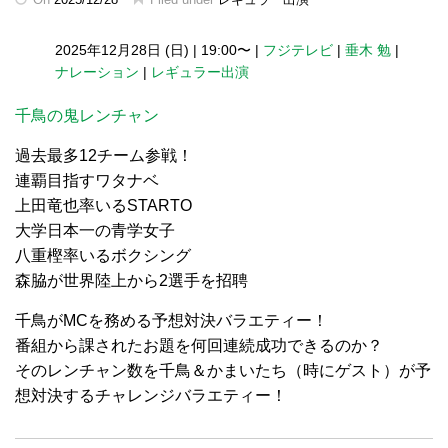
2025年12月28日 (日)
|
19:00〜
|
フジテレビ
|
垂木 勉
|
ナレーション
|
レギュラー出演
千鳥の鬼レンチャン
過去最多12チーム参戦！
連覇目指すワタナベ
上田竜也率いるSTARTO
大学日本一の青学女子
八重樫率いるボクシング
森脇が世界陸上から2選手を招聘
千鳥がMCを務める予想対決バラエティー！
番組から課されたお題を何回連続成功できるのか？
そのレンチャン数を千鳥＆かまいたち（時にゲスト）が予
想対決するチャレンジバラエティー！