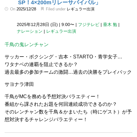
SP！4×200mリレーサバイバル」
On
2025/12/28
Filed under
レギュラー出演
2025年12月28日 (日)
|
9:00〜
|
フジテレビ
|
垂木 勉
|
ナレーション
|
レギュラー出演
千鳥の鬼レンチャン
サッカー・ボクシング・吉本・STARTO・青学女子…
ワタナベの連覇を阻止できるか？
過去最多の参加チームの激闘…過去の決勝をプレイバック
サヨナラ津田
千鳥がMCを務める予想対決バラエティー！
番組から課されたお題を何回連続成功できるのか？
そのレンチャン数を千鳥＆かまいたち（時にゲスト）が予
想対決するチャレンジバラエティー！