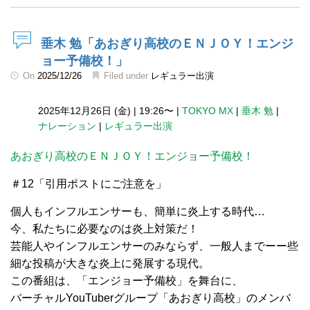
垂木 勉「あおぎり高校のＥＮＪＯＹ！エンジ
ョー予備校！」
On
2025/12/26
Filed under
レギュラー出演
2025年12月26日 (金)
|
19:26〜
|
TOKYO MX
|
垂木 勉
|
ナレーション
|
レギュラー出演
あおぎり高校のＥＮＪＯＹ！エンジョー予備校！
＃12「引用ポストにご注意を」
個人もインフルエンサーも、簡単に炎上する時代…
今、私たちに必要なのは炎上対策だ！
芸能人やインフルエンサーのみならず、一般人までーー些
細な投稿が大きな炎上に発展する現代。
この番組は、「エンジョー予備校」を舞台に、
バーチャルYouTuberグループ「あおぎり高校」のメンバ