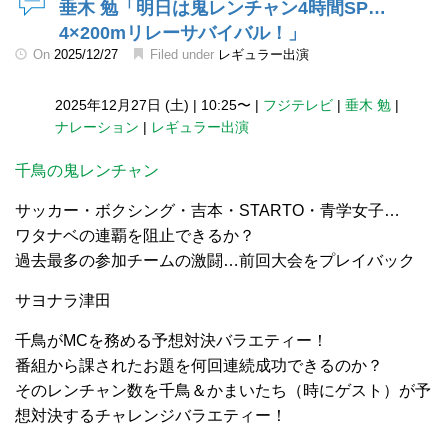
垂木 勉「明日は鬼レンチャン4時間SP…
4×200mリレーサバイバル！」
On
2025/12/27
Filed under
レギュラー出演
2025年12月27日 (土)
|
10:25〜
|
フジテレビ
|
垂木 勉
|
ナレーション
|
レギュラー出演
千鳥の鬼レンチャン
サッカー・ボクシング・吉本・STARTO・青学女子…
ワタナベの連覇を阻止できるか？
過去最多の参加チームの激闘…前回大会をプレイバック
サヨナラ津田
千鳥がMCを務める予想対決バラエティー！
番組から課されたお題を何回連続成功できるのか？
そのレンチャン数を千鳥＆かまいたち（時にゲスト）が予
想対決するチャレンジバラエティー！