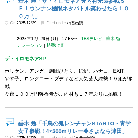
垂木 勉「ザ・イロモネア★内村光良参戦Ｓ
Ｐ！ウンナン極限ネタバトル笑わせたら１０
０万円」
On
2025/12/29
Filed under
特番出演
2025年12月29日 (月)
|
17:55〜
|
TBSテレビ
|
垂木 勉
|
ナレーション
|
特番出演
ザ・イロモネアSP
ホリケン、アンガ、劇団ひとり、錦鯉、ハナコ、EXIT、
やす子、ロングコートダディなど人気芸人総勢１９組が参
戦！
今夜１００万円獲得者が…内村も１７年ぶりに挑戦！
垂木 勉「千鳥の鬼レンチャンSTARTO・青学
女子参戦！4×200mリレー◆さよなら津田」
On
2025/12/28
Filed under
レギュラー出演