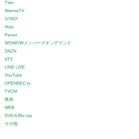
TVer
AbemaTV
GYAO!
Hulu
Paravi
WOWOWメンバーズオンデマンド
DAZN
dTV
LINE LIVE
YouTube
OPENREC.tv
TVCM
映画
WEB
DVD＆Blu-ray
その他