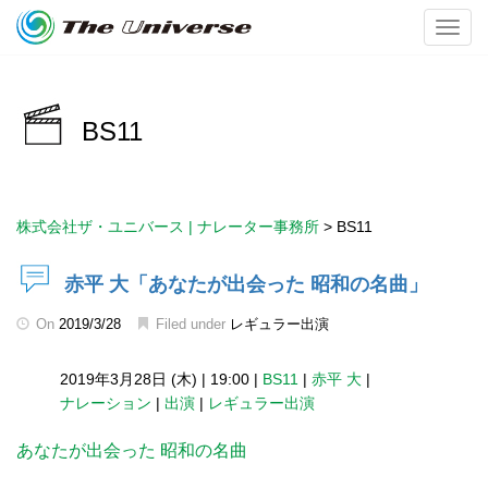
Toggl
BS11
株式会社ザ・ユニバース | ナレーター事務所
>
BS11
赤平 大「あなたが出会った 昭和の名曲」
On
2019/3/28
Filed under
レギュラー出演
2019年3月28日 (木)
|
19:00
|
BS11
|
赤平 大
|
ナレーション
|
出演
|
レギュラー出演
あなたが出会った 昭和の名曲