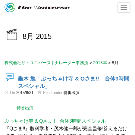
Toggl
8月 2015
株式会社ザ・ユニバース | ナレーター事務所
>
2015年
>
8月
垂木 勉「ぶっちゃけ寺 & Qさま!! 合体3時間
スペシャル」
On
2015/8/31
Filed under
特番出演
特番出演
ぶっちゃけ寺 & Qさま!! 合体3時間スペシャル
『Qさま!!』脳科学者・茂木健一郎が完全監修!答えるだけ