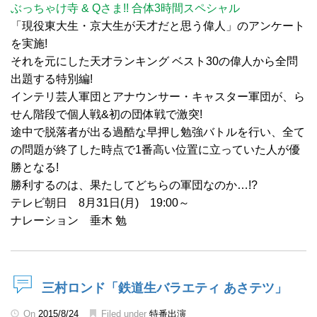
ぶっちゃけ寺 & Qさま!! 合体3時間スペシャル
「現役東大生・京大生が天才だと思う偉人」のアンケート
を実施!
それを元にした天才ランキング ベスト30の偉人から全問
出題する特別編!
インテリ芸人軍団とアナウンサー・キャスター軍団が、ら
せん階段で個人戦&初の団体戦で激突!
途中で脱落者が出る過酷な早押し勉強バトルを行い、全て
の問題が終了した時点で1番高い位置に立っていた人が優
勝となる!
勝利するのは、果たしてどちらの軍団なのか…!?
テレビ朝日 8月31日(月) 19:00～
ナレーション 垂木 勉
三村ロンド「鉄道生バラエティ あさテツ」
On
2015/8/24
Filed under
特番出演