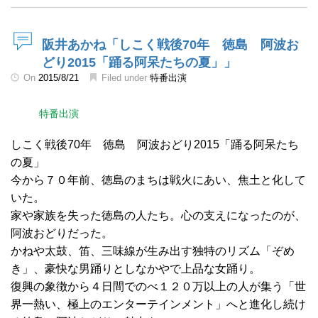
阪井あかね「しこく戦後70年 徳島 阿波お
どり2015「踊る阿呆たちの夏」」
On
2015/8/21
Filed under
特番出演
特番出演
しこく戦後70年 徳島 阿波おどり2015「踊る阿呆たち
の夏」
今から７０年前、徳島のまちは戦火にあい、焦土と化して
いた。
家や家族を失った徳島の人たち。心の支えになったのが、
阿波おどりだった。
かねや太鼓、笛、三味線が生み出す独特のリズム「ぞめ
き」、豪快な男踊りとしなかやで上品な女踊り。
復興の象徴から４日間でのべ１２０万以上の人が集う「世
界一熱い、極上のエンターテインメント」へと進化し続け