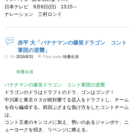
日本テレビ 9月6日(日) 13:15～
ナレーション 三村ロンド
赤平 大「バナナマンの爆笑ドラゴン コント
軍団の逆襲」
On
2015/8/31
Filed under
特番出演
特番出演
バナナマンの爆笑ドラゴン コント軍団の逆襲
ドラゴンのドラはドラフトのドラ、ゴンはゴング！
中川家と東京０３が絶対勝てる芸人をドラフトし、チーム
を自ら編成する。前回ぶざまな負け方をしたコントチーム
は、
コント王者のキンコメに加え、勢いのあるジャンポケ、ニ
ューヨークを招き、リベンジに燃える。