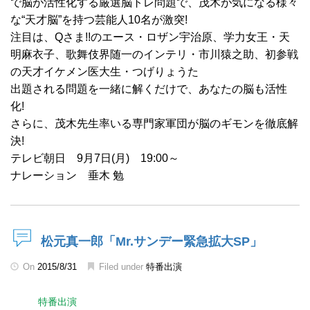
で脳が活性化する厳選脳トレ問題で、茂木が気になる様々
な“天才脳”を持つ芸能人10名が激突!
注目は、Qさま!!のエース・ロザン宇治原、学力女王・天
明麻衣子、歌舞伎界随一のインテリ・市川猿之助、初参戦
の天才イケメン医大生・つげりょうた
出題される問題を一緒に解くだけで、あなたの脳も活性
化!
さらに、茂木先生率いる専門家軍団が脳のギモンを徹底解
決!
テレビ朝日 9月7日(月) 19:00～
ナレーション 垂木 勉
松元真一郎「Mr.サンデー緊急拡大SP」
On
2015/8/31
Filed under
特番出演
特番出演