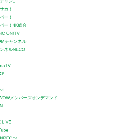
チャン1
サカ！
パー！
パー！4K総合
IC ON!TV
COMチャンネル
ンネルNECO
r
maTV
O!
vi
WOWメンバーズオンデマンド
N
 LIVE
Tube
NREC.tv