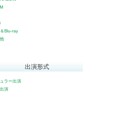
CM
B
＆Blu-ray
他
出演形式
ュラー出演
出演