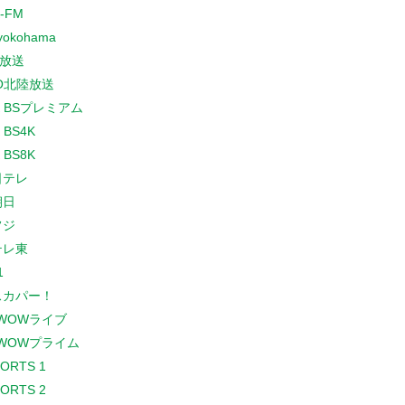
-FM
yokohama
放送
O北陸放送
K BSプレミアム
 BS4K
 BS8K
日テレ
朝日
フジ
テレ東
1
スカパー！
WOWライブ
WOWプライム
PORTS 1
PORTS 2