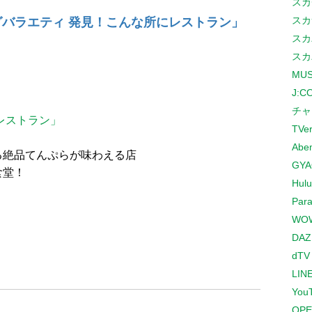
スカ
スカ
グバラエティ 発見！こんな所にレストラン」
スカ
スカ
MUS
J:
チャ
レストラン」
TVe
Abe
る絶品てんぷらが味わえる店
GYA
食堂！
Hulu
Para
WO
DAZ
dTV
LINE
You
OPE