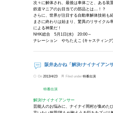
次々に解体され、最後は車体ごと、ある装
鉄道マニアのお目当ての部品とは…！？
さらに、世界が注目する自動車解体技術も
まさに終わりは始まり、驚異のリサイクル
による神業だ！
NHK総合 5月1日(水) 20:00～
ナレーション やちたえこ (キャスティング
阪井あかね「解決!ナイナイアン
On
2013/4/23
Filed under
特番出演
特番出演
解決!ナイナイアンサー
芸能人のお悩みに、ナイナイ岡村が集めたひ
言いたい放題!誰もが抱えうる悩みをズバリ解