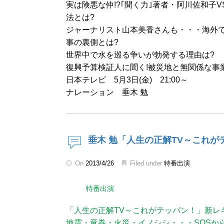
実は険悪な仲!?｢聞く力｣著者・阿川佐和子
法とは?
ジャーナリスト山本美香さんも・・・海外
事の裏側とは?
世界中で水を巡る争いが勃発する理由は?
復興予算検証人に聞く!被災地と無関係な事
日本テレビ 5月3日(金) 21:00～
ナレーション 垂木 勉
垂木 勉「人生の正解TV～これ
On
2013/4/26
Filed under
特番出演
特番出演
「人生の正解TV～これがテッパン！」新レ
地震・竜巻・火災・イノシシ・・・SOSか