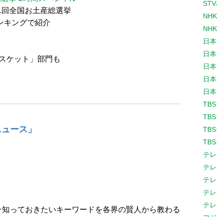
ST
1回全国お土産総選挙
NH
ンキングで紹介
NH
日本
日本
スケット」部門も
日本
日本
日本
TB
TB
ニュース」
TB
TB
テレ
テレ
テレ
テレ
テレ
そ知っておきたいキーワードを各界の賢人から教わる