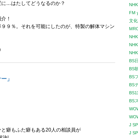
置に…はたしてどうなるのか？
NHK
FM 
紹介！
文化
率９９％。それを可能にしたのが、特製の解体マシン
MR
NH
NHK
)
NHK
BS
BS
BS
サー」
BS
BS1
BS
WO
WO
J S
と癖もふた癖もある20人の相談員が
J S
決!