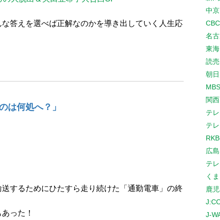
中京
んな答えを選べば正解なのかを導き出していく人生応
CB
名古
東海
読売
朝日
MB
関西
のは何処へ？」
テレ
テレ
RK
広島
テレ
くま
輸送するためにひたすら走り続けた「通勤電車」の終
鹿児
J:
でもあった！
J-W