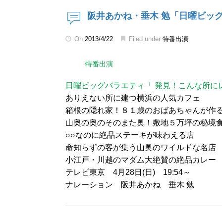
阪井あかね・垂木 勉「日曜ビッ
On
2013/4/22
Filed under
特番出演
特番出演
日曜ビッグバラエティ「 発見！こんな所に
ありえない所に建つ横浜の人気カフェ
箱根の隠れ家！８１歳のおばあちゃんが作
山奥の奥のそのまた奥！敷地５万坪の秘境
○○なのに絶品ステーキが味わえる店
命知らずの客が集う山奥のワイルドな名店
小江戸・川越のマダム大絶賛の絶品カレー
テレビ東京 4月28日(日) 19:54～
ナレーション 阪井あかね 垂木 勉