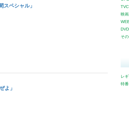
時間スペシャル」
TV
映画
WE
DVD
その
レギ
特番
ぜよ」