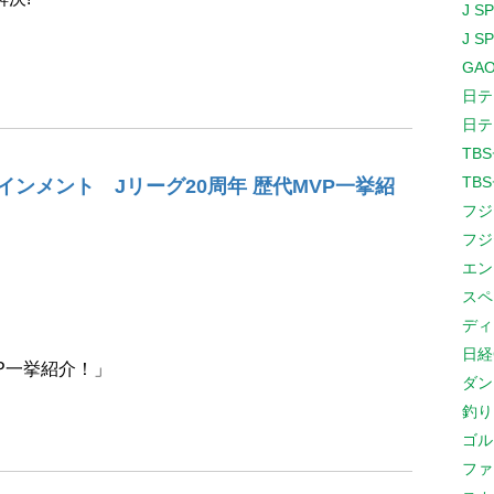
J S
J S
GAO
日テ
日テ
TB
TB
インメント Jリーグ20周年 歴代MVP一挙紹
フジ
フジ
エン
スペ
ディ
日経
VP一挙紹介！」
ダン
釣り
ゴル
ファ