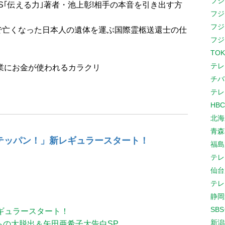
フジ
VS｢伝える力｣著者・池上彰!相手の本音を引き出す方
フジ
フジ
で亡くなった日本人の遺体を運ぶ国際霊柩送還士の仕
フジ
TOK
テレ
業にお金が使われるカラクリ
チバ
テレ
HB
北海
青森
がテッパン！」新レギュラースタート！
福島
テレ
仙台
テレ
静岡
SB
ギュラースタート！
新潟
らの大脱出＆矢田亜希子大告白SP