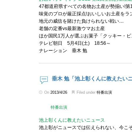
47都道府県すべての名物お土産が勢揃い!第
味覚のプロが厳正採点!おいしいお土産をラ
地元の威信を賭けた負けられない戦い…
老舗の定番vs最新激ウマお土産
ほか国民1万人が選ぶお菓子「クッキー・ビ
テレビ朝日 5月4日(土) 18:56～
ナレーション 垂木 勉
垂木 勉「池上彰くんに教えたい
On
2013/4/26
Filed under
特番出演
特番出演
池上彰くんに教えたいニュース
池上彰がニュースでは伝えられない、今こ