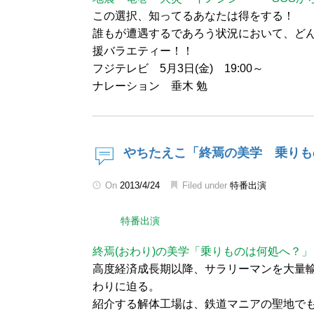
この選択、知ってるあなたは得をする！
誰もが遭遇するであろう状況において、ど
援バラエティー！！
フジテレビ 5月3日(金) 19:00～
ナレーション 垂木 勉
やちたえこ「終焉の美学 乗りも
On
2013/4/24
Filed under
特番出演
特番出演
終焉(おわり)の美学「乗りものは何処へ？」
高度経済成長期以降、サラリーマンを大量
わりに迫る。
紹介する解体工場は、鉄道マニアの聖地