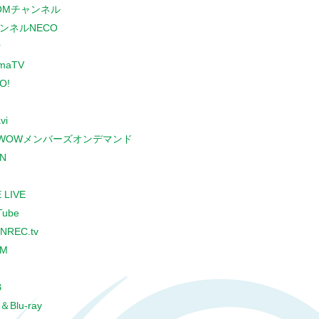
COMチャンネル
ンネルNECO
r
maTV
O!
vi
WOWメンバーズオンデマンド
N
 LIVE
Tube
NREC.tv
CM
B
＆Blu-ray