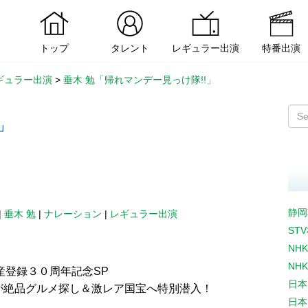
トップ
タレント
レギュラー出演
特番出演
ギュラー出演
>
垂木 勉「帰れマンデー見っけ隊!!」
」
静岡
|
垂木 勉
|
ナレーション
|
レギュラー出演
ST
NH
NH
産登録３０周年記念SP
日本
優吾が絶品グルメ探し＆激レア国宝へ特別潜入！
日本