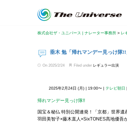
株式会社ザ・ユニバース | ナレーター事務所
>
レ
垂木 勉「帰れマンデー見っけ隊!!
On
2025/2/24
Filed under
レギュラー出演
2025年2月24日 (月)
|
19:00〜
|
テレビ朝日
帰れマンデー見っけ隊!!
国宝＆秘仏 特別公開連発！「京都」世界遺
羽田美智子×藤木直人×SixTONES髙地