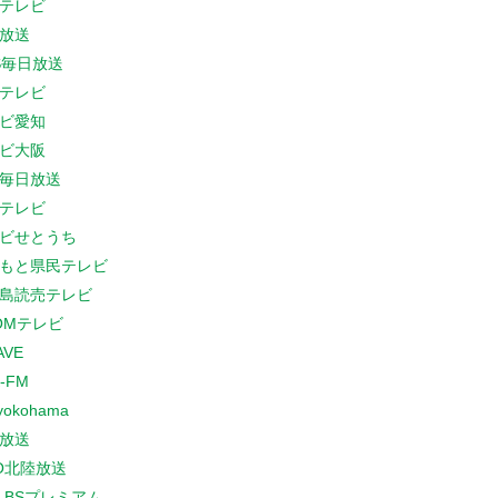
テレビ
放送
S毎日放送
テレビ
ビ愛知
ビ大阪
B毎日放送
テレビ
ビせとうち
もと県民テレビ
島読売テレビ
COMテレビ
AVE
-FM
yokohama
放送
O北陸放送
K BSプレミアム