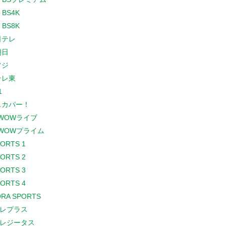
 BS4K
 BS8K
日テレ
朝日
フジ
テレ東
1
スカパー！
WOWライブ
WOWプライム
PORTS 1
PORTS 2
PORTS 3
PORTS 4
RA SPORTS
レプラス
レジータス