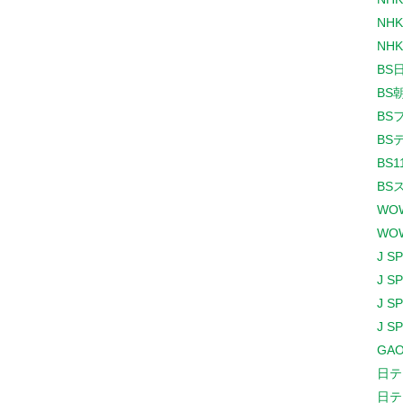
NHK
NHK
BS
BS
BS
BS
BS1
BS
WO
WO
J S
J S
J S
J S
GAO
日テ
日テ