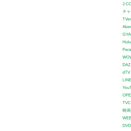
J:
チャ
TVe
Abe
GYA
Hulu
Para
WO
DAZ
dTV
LINE
You
OPE
TV
映画
WE
DVD