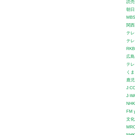
読売
朝日
MB
関西
テレ
テレ
RK
広島
テレ
くま
鹿児
J:
J-W
NHK
FM 
文化
MR
NH