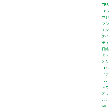
TB
TB
フジ
フジ
エン
スペ
ディ
日経
ダン
釣り
ゴル
ファ
スカ
スカ
スカ
スカ
MUS