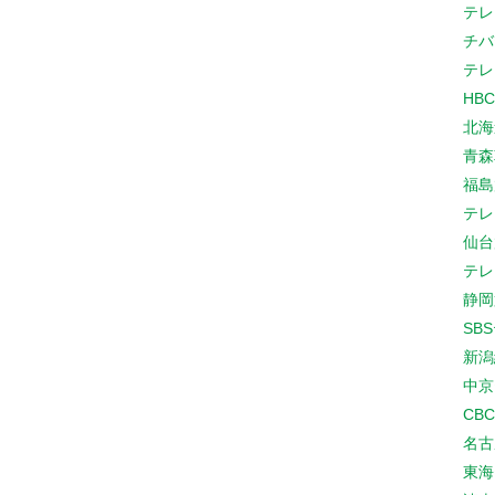
テレ
チバ
テレ
HB
北海
青森
福島
テレ
仙台
テレ
静岡
SB
新潟
中京
CB
名古
東海