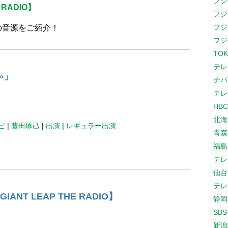
フジ
 RADIO】
フジ
フジ
の音源をご紹介！
フジ
TOK
テレ
∞」
チバ
テレ
HB
北海
ビ
|
藤田琢己
|
出演
|
レギュラー出演
青森
福島
テレ
仙台
テレ
ANT LEAP THE RADIO】
静岡
SB
新潟