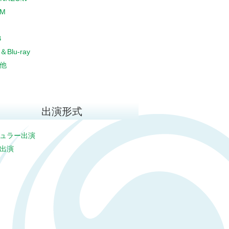
CM
B
＆Blu-ray
他
出演形式
ュラー出演
出演