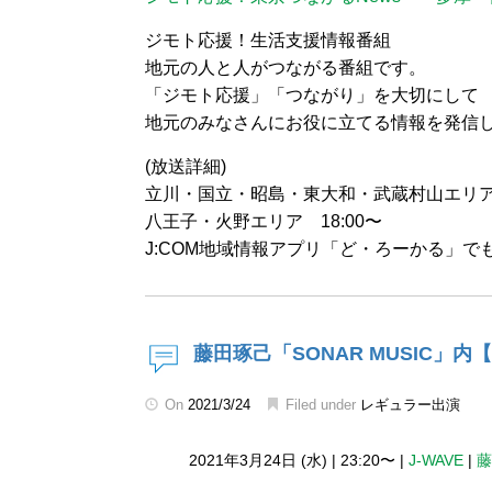
ジモト応援！生活支援情報番組
地元の人と人がつながる番組です。
「ジモト応援」「つながり」を大切にして
地元のみなさんにお役に立てる情報を発信
(放送詳細)
立川・国立・昭島・東大和・武蔵村山エリア 1
八王子・火野エリア 18:00〜
J:COM地域情報アプリ「ど・ろーかる」で
藤田琢己「SONAR MUSIC」内【GI
On
2021/3/24
Filed under
レギュラー出演
2021年3月24日 (水)
|
23:20〜
|
J-WAVE
|
藤