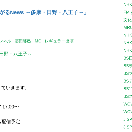
NHK
るNews ～多摩・日野・八王子～」
FM 
文化
MR
NH
ャンネル
|
藤田琢己
|
MC
|
レギュラー出演
NHK
NHK
・日野・八王子～
BS
BS
BS
BS
していきます。
BS1
BS
WO
7:00〜
WO
J S
も配信予定
J S