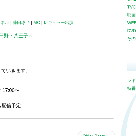
TV
映画
ンネル
|
藤田琢己
|
MC
|
レギュラー出演
WE
DVD
・日野・八王子～
その
していきます。
レギ
特番
7:00〜
も配信予定