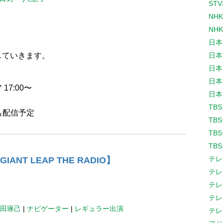
ST
NH
NH
日本
していきます。
日本
日本
日本
7:00〜
日本
TB
も配信予定
TB
TB
TB
テレ
ANT LEAP THE RADIO】
テレ
テレ
テレ
田琢己
|
ナビゲーター
|
レギュラー出演
テレ