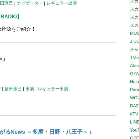
スカ
田琢己
|
ナビゲーター
|
レギュラー出演
スカ
 RADIO】
スカ
スカ
の音源をご紹介！
MUS
J:
チャ
TVe
∞」
Abe
GYA
Hulu
ビ
|
藤田琢己
|
出演
|
レギュラー出演
Para
WO
DAZ
dTV
LINE
You
るNews ～多摩・日野・八王子～」
OPE