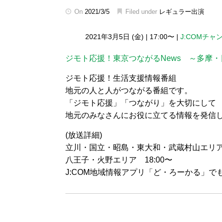
On
2021/3/5
Filed under
レギュラー出演
2021年3月5日 (金)
|
17:00〜
|
J:COMチャ
ジモト応援！東京つながるNews ～多摩
ジモト応援！生活支援情報番組
地元の人と人がつながる番組です。
「ジモト応援」「つながり」を大切にして
地元のみなさんにお役に立てる情報を発信
(放送詳細)
立川・国立・昭島・東大和・武蔵村山エリア 1
八王子・火野エリア 18:00〜
J:COM地域情報アプリ「ど・ろーかる」で