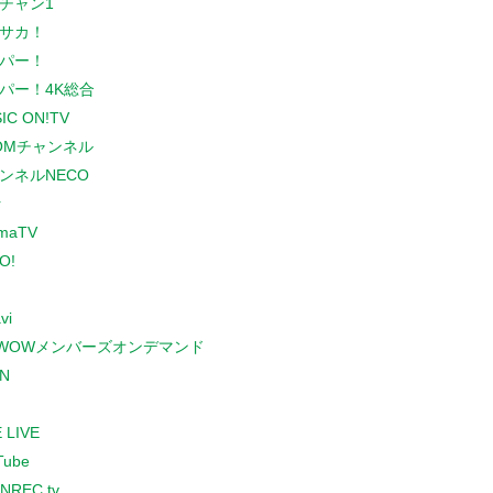
チャン1
サカ！
パー！
パー！4K総合
IC ON!TV
COMチャンネル
ンネルNECO
r
maTV
O!
vi
WOWメンバーズオンデマンド
N
 LIVE
Tube
NREC.tv