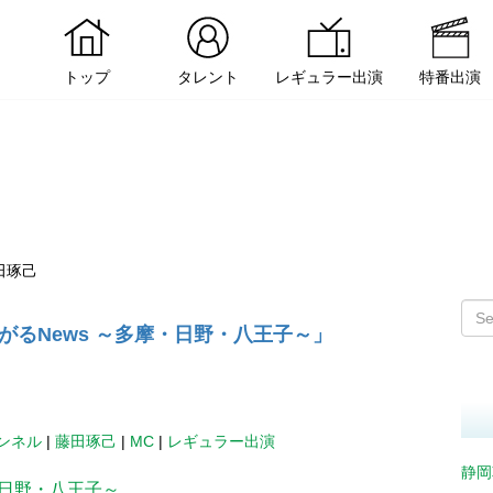
トップ
タレント
レギュラー出演
特番出演
田琢己
るNews ～多摩・日野・八王子～」
ャンネル
|
藤田琢己
|
MC
|
レギュラー出演
静岡
・日野・八王子～