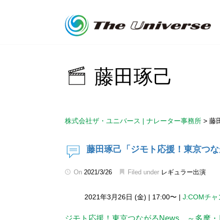
藤田琢己
株式会社ザ・ユニバース | ナレーター事務所
>
藤
藤田琢己「ジモト応援！東京つなが
On
2021/3/26
Filed under
レギュラー出演
2021年3月26日 (金)
|
17:00〜
|
J:COMチ
ジモト応援！東京つながるNews ～多摩