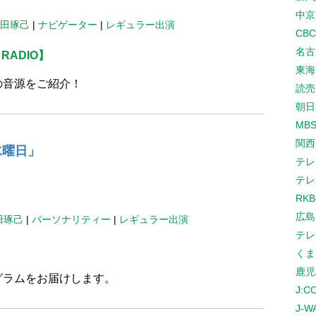
中京
田琢己
|
ナビゲーター
|
レギュラー出演
CB
名古
 RADIO】
東海
の音源をご紹介！
読売
朝日
MB
関西
水曜日」
テレ
テレ
RK
広島
田琢己
|
パーソナリティー
|
レギュラー出演
テレ
くま
鹿児
グラムをお届けします。
J:
J-W