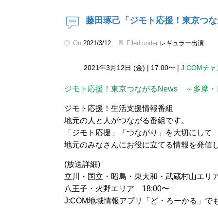
藤田琢己「ジモト応援！東京つなが
On
2021/3/12
Filed under
レギュラー出演
2021年3月12日 (金)
|
17:00〜
|
J:COMチ
ジモト応援！東京つながるNews ～多摩
ジモト応援！生活支援情報番組
地元の人と人がつながる番組です。
「ジモト応援」「つながり」を大切にして
地元のみなさんにお役に立てる情報を発信
(放送詳細)
立川・国立・昭島・東大和・武蔵村山エリア 1
八王子・火野エリア 18:00〜
J:COM地域情報アプリ「ど・ろーかる」で