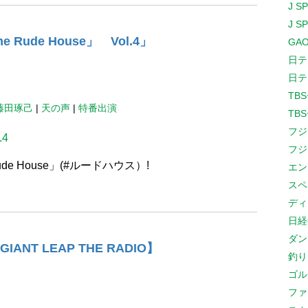
J S
J S
e Rude House」 Vol.4」
GAO
日テ
日テ
TB
藤田琢己
|
天の声
|
特番出演
TB
フジ
.4
フジ
de House」(#ルードハウス​）!
エン
スペ
ディ
日経
ダン
ANT LEAP THE RADIO】
釣り
ゴル
ファ