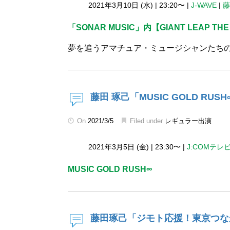
2021年3月10日 (水)
|
23:20〜
|
J-WAVE
|
藤
「SONAR MUSIC」内【GIANT LEAP THE
夢を追うアマチュア・ミュージシャンたち
藤田 琢己「MUSIC GOLD RUSH
On
2021/3/5
Filed under
レギュラー出演
2021年3月5日 (金)
|
23:30〜
|
J:COMテレ
MUSIC GOLD RUSH∞
藤田琢己「ジモト応援！東京つなが