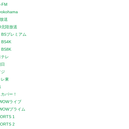
-FM
yokohama
放送
O北陸放送
K BSプレミアム
 BS4K
 BS8K
日テレ
朝日
フジ
テレ東
1
スカパー！
WOWライブ
WOWプライム
PORTS 1
PORTS 2