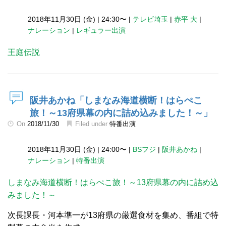
2018年11月30日 (金)
|
24:30〜
|
テレビ埼玉
|
赤平 大
|
ナレーション
|
レギュラー出演
王庭伝説
阪井あかね「しまなみ海道横断！はらぺこ
旅！～13府県幕の内に詰め込みました！～」
On
2018/11/30
Filed under
特番出演
2018年11月30日 (金)
|
24:00〜
|
BSフジ
|
阪井あかね
|
ナレーション
|
特番出演
しまなみ海道横断！はらぺこ旅！～13府県幕の内に詰め込
みました！～
次長課長・河本準一が13府県の厳選食材を集め、番組で特