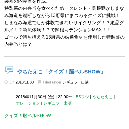
製幕の内弁当を作成。
特製幕の内弁当を食べるため、タレント・関根勤がしまな
み海道を縦断しながら13府県にまつわるクイズに挑戦！
しまなみ海道でしか体験できないサイクリング！？絶品グ
ルメ！？急流体験！？で関根もテンションMAX！！
ゴールで待ち構える13府県の厳選食材を使用した特製幕の
内弁当とは？
やちたえこ「クイズ！脳ベルSHOW」
On
2018/11/30
Filed under
レギュラー出演
2018年11月30日 (金)
|
22:00〜
|
BSフジ
|
やちたえこ
|
ナレーション
|
レギュラー出演
クイズ！脳ベルSHOW