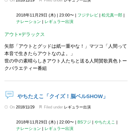
On
2018/11/29
Filed under
レギュラー出演
2018年11月29日 (木)
|
23:00〜
|
フジテレビ
|
松元真一郎
|
ナレーション
|
レギュラー出演
アウト×デラックス
矢部「アウトとグッドは紙一重やな！」マツコ「人間って
本音で生きたらアウトなのよ。」
世の中の素晴らしきアウト人たちと送る人間賛歌異色トー
クバラエティー番組
やちたえこ「クイズ！脳ベルSHOW」
On
2018/11/29
Filed under
レギュラー出演
2018年11月29日 (木)
|
22:00〜
|
BSフジ
|
やちたえこ
|
ナレーション
|
レギュラー出演