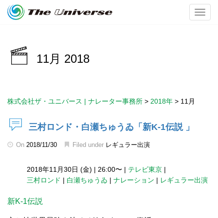
Toggl
11月 2018
株式会社ザ・ユニバース | ナレーター事務所
>
2018年
>
11月
三村ロンド・白瀬ちゅうゐ「新K-1伝説 」
On
2018/11/30
Filed under
レギュラー出演
2018年11月30日 (金)
|
26:00〜
|
テレビ東京
|
三村ロンド
|
白瀬ちゅうゐ
|
ナレーション
|
レギュラー出演
新K-1伝説