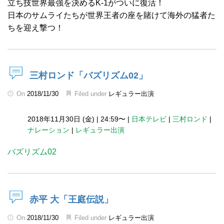
立ち技世界最強を決めるK-1がついに復活！
日本のサムライたちが世界王者の座を賭けて海外の猛者た
ちを迎え撃つ！
三村ロンド「バズリズム02」
On
2018/11/30
Filed under
レギュラー出演
2018年11月30日 (金)
|
24:59〜
|
日本テレビ
|
三村ロンド
|
ナレーション
|
レギュラー出演
バズリズム02
赤平 大「王庭伝説」
On
2018/11/30
Filed under
レギュラー出演