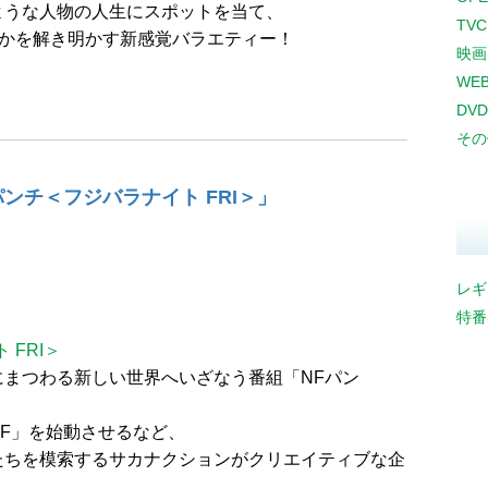
ような人物の人生にスポットを当て、
TV
”かを解き明かす新感覚バラエティー！
映画
WE
DVD
その
ンチ＜フジバラナイト FRI＞」
レギ
特番
FRI＞
まつわる新しい世界へいざなう番組「NFパン
F」を始動させるなど、
たちを模索するサカナクションがクリエイティブな企