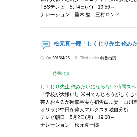
TBSテレビ 5月4日(水) 19:56～
ナレーション 垂木 勉 三村ロンド
松元真一郎「しくじり先生 俺みた
On
2016/4/26
Filed under
特番出演
特番出演
しくじり先生 俺みたいになるな!! 3時間ス
「学校が大嫌い!」米村でんじろうがしくじ
芸人おさるが衝撃事実を初告白…妻・山川
オリラジ中田が偉人マルクスを独自分析!
テレビ朝日 5月2日(月) 19:00～
ナレーション 松元真一郎