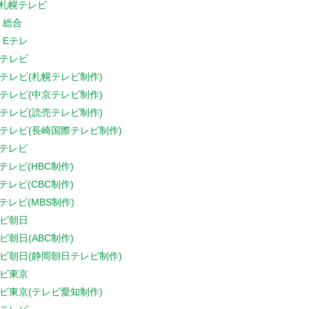
V札幌テレビ
K 総合
K Eテレ
テレビ
テレビ(札幌テレビ制作)
テレビ(中京テレビ制作)
テレビ(読売テレビ制作)
テレビ(長崎国際テレビ制作)
Sテレビ
Sテレビ(HBC制作)
Sテレビ(CBC制作)
Sテレビ(MBS制作)
ビ朝日
ビ朝日(ABC制作)
ビ朝日(静岡朝日テレビ制作)
ビ東京
ビ東京(テレビ愛知制作)