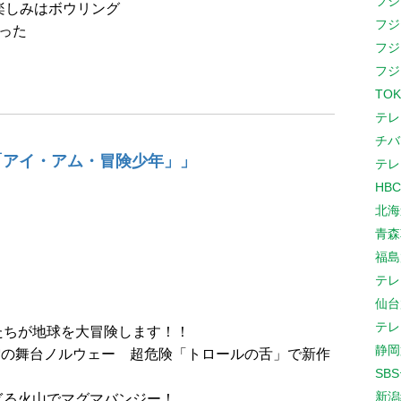
フジ
楽しみはボウリング
フジ
った
フジ
フジ
TOK
テレ
チバ
「アイ・アム・冒険少年」」
テレ
HB
北海
青森
福島
テレ
仙台
テレ
たちが地球を大冒険します！！
静岡
雪の舞台ノルウェー 超危険「トロールの舌」で新作
SB
新潟
ぎる火山でマグマバンジー！