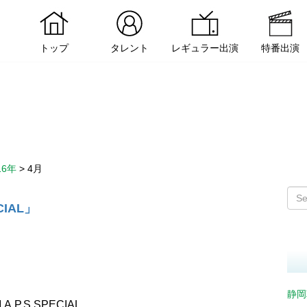
トップ
タレント
レギュラー出演
特番出演
16年
>
4月
CIAL」
静岡
M.A.P.S SPECIAL