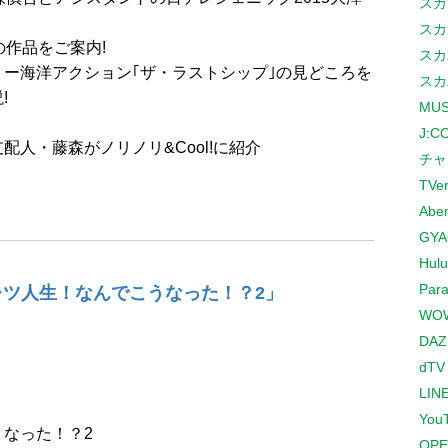
スカ
スカ
の作品をご案内!
スカ
ー海洋アクション｢ザ・ラストシップ｣の見どころを
スカ
!
MUS
J:
配人・藤森がノリノリ&Cool!に紹介
チャ
TVe
Abe
GYA
Hulu
Para
レツ人生！なんでこうなった！？2」
WO
DAZ
dTV
LINE
You
なった！？2
OPE