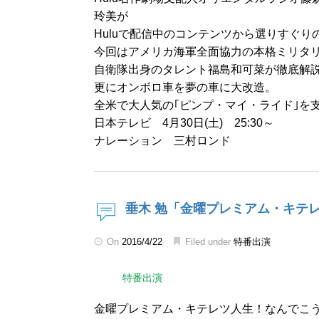
玲美が
Huluで配信中のコンテンツから選りすぐり
今回はアメリカ海軍全面協力の本格ミリタリ
自衛隊出身のタレント福島和可菜が徹底解説
更にオンボロ車を夢の車に大改造。
全米で大人気の｢ピンプ・マイ・ライド｣を支
日本テレビ 4月30日(土) 25:30～
ナレーション 三村ロンド
垂木 勉「金曜プレミアム・キテ
On
2016/4/22
Filed under
特番出演
特番出演
金曜プレミアム・キテレツ人生！なんでこう