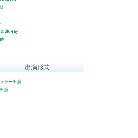
CM
B
＆Blu-ray
他
出演形式
ュラー出演
出演