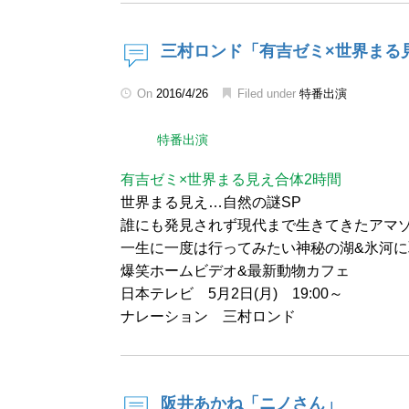
三村ロンド「有吉ゼミ×世界まる
On
2016/4/26
Filed under
特番出演
特番出演
有吉ゼミ×世界まる見え合体2時間
世界まる見え…自然の謎SP
誰にも発見されず現代まで生きてきたアマゾ
一生に一度は行ってみたい神秘の湖&氷河に
爆笑ホームビデオ&最新動物カフェ
日本テレビ 5月2日(月) 19:00～
ナレーション 三村ロンド
阪井あかね「ニノさん」