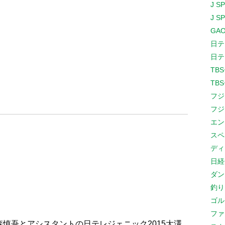
J S
J S
GAO
日テ
日テ
TB
TB
フジ
フジ
エン
スペ
ディ
日経
ダン
釣り
ゴル
ファ
森慎吾とアシスタントの日テレジェニック2015大澤