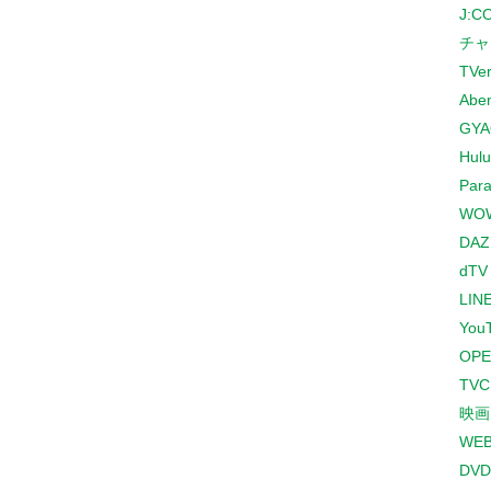
J:
チャ
TVe
Abe
GYA
Hulu
Para
WO
DAZ
dTV
LINE
You
OPE
TV
映画
WE
DVD