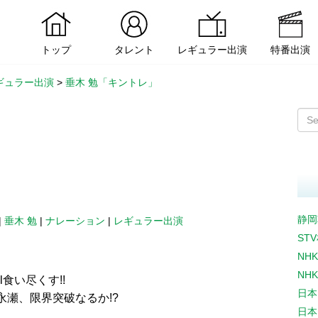
トップ
タレント
レギュラー出演
特番出演
ギュラー出演
>
垂木 勉「キントレ」
静岡
|
垂木 勉
|
ナレーション
|
レギュラー出演
ST
NH
NH
食い尽くす!!
日本
永瀬、限界突破なるか!?
日本