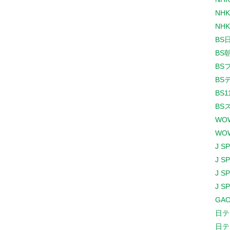
NHK
NHK
BS
BS
BS
BS
BS1
BS
WO
WO
J S
J S
J S
J S
GAO
日テ
日テ