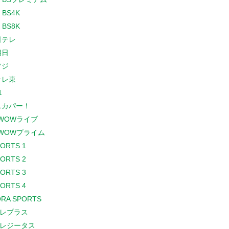
 BS4K
 BS8K
日テレ
朝日
フジ
テレ東
1
スカパー！
WOWライブ
WOWプライム
PORTS 1
PORTS 2
PORTS 3
PORTS 4
RA SPORTS
レプラス
レジータス