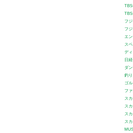
TB
TB
フジ
フジ
エン
スペ
ディ
日経
ダン
釣り
ゴル
ファ
スカ
スカ
スカ
スカ
MUS