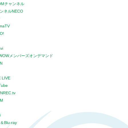
COMチャンネル
ンネルNECO
r
maTV
O!
vi
WOWメンバーズオンデマンド
N
 LIVE
Tube
NREC.tv
CM
B
＆Blu-ray