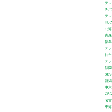
テレ
チバ
テレ
HB
北海
青森
福島
テレ
仙台
テレ
静岡
SB
新潟
中京
CB
名古
東海