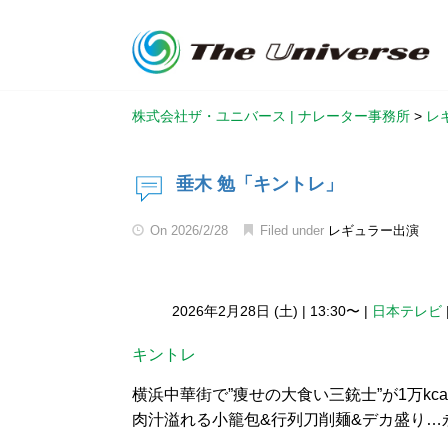
株式会社ザ・ユニバース | ナレーター事務所
>
レ
垂木 勉「キントレ」
On
2026/2/28
Filed under
レギュラー出演
2026年2月28日 (土)
|
13:30〜
|
日本テレビ
キントレ
横浜中華街で”痩せの大食い三銃士”が1万kcal
肉汁溢れる小籠包&行列刀削麺&デカ盛り…