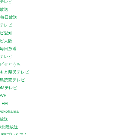
テレビ
放送
S毎日放送
テレビ
ビ愛知
ビ大阪
B毎日放送
テレビ
ビせとうち
もと県民テレビ
島読売テレビ
COMテレビ
AVE
-FM
yokohama
放送
O北陸放送
K BSプレミアム