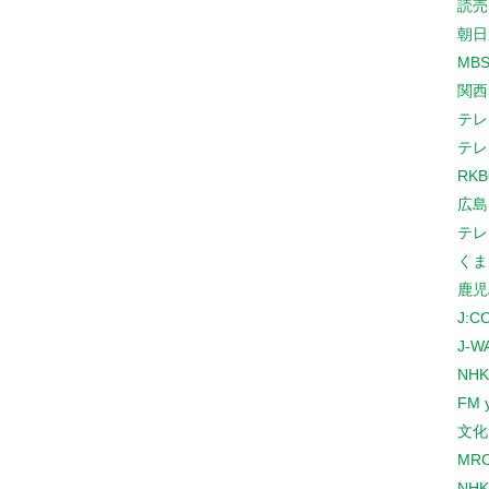
読売
朝日
MB
関西
テレ
テレ
RK
広島
テレ
くま
鹿児
J:
J-W
NHK
FM 
文化
MR
NH