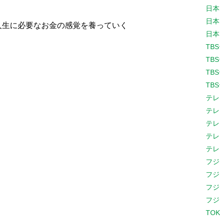
日本
日本
人生に必要なお金の感覚を養っていく
日本
TB
TB
TB
TB
テレ
テレ
テレ
テレ
テレ
フジ
フジ
フジ
フジ
TOK