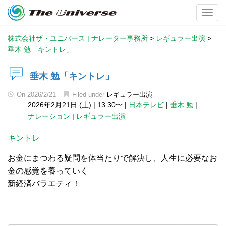
Toggl
株式会社ザ・ユニバース | ナレーター事務所
>
レギュラー出演
>
垂木 勉「キントレ」
垂木 勉「キントレ」
On
2026/2/21
Filed under
レギュラー出演
2026年2月21日 (土)
|
13:30〜
|
日本テレビ
|
垂木 勉
|
ナレーション
|
レギュラー出演
キントレ
お金にまつわる疑問を体当たりで解決し、人生に必要なお
金の感覚を養っていく
新経済バラエティ！