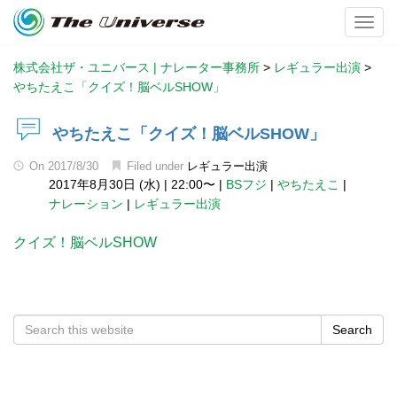
Toggl
株式会社ザ・ユニバース | ナレーター事務所
>
レギュラー出演
>
やちたえこ「クイズ！脳ベルSHOW」
やちたえこ「クイズ！脳ベルSHOW」
On
2017/8/30
Filed under
レギュラー出演
2017年8月30日 (水)
|
22:00〜
|
BSフジ
|
やちたえこ
|
ナレーション
|
レギュラー出演
クイズ！脳ベルSHOW
Search