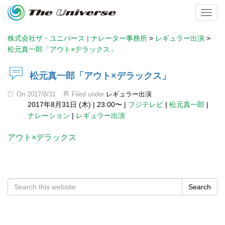
Toggl
株式会社ザ・ユニバース | ナレーター事務所
>
レギュラー出演
>
松元真一郎「アウト×デラックス」
松元真一郎「アウト×デラックス」
On
2017/8/31
Filed under
レギュラー出演
2017年8月31日 (木)
|
23:00〜
|
フジテレビ
|
松元真一郎
|
ナレーション
|
レギュラー出演
アウト×デラックス
Search