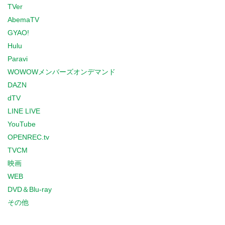
TVer
AbemaTV
GYAO!
Hulu
Paravi
WOWOWメンバーズオンデマンド
DAZN
dTV
LINE LIVE
YouTube
OPENREC.tv
TVCM
映画
WEB
DVD＆Blu-ray
その他