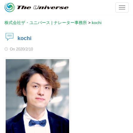
Toggl
株式会社ザ・ユニバース | ナレーター事務所
>
kochi
kochi
On
2020/2/10