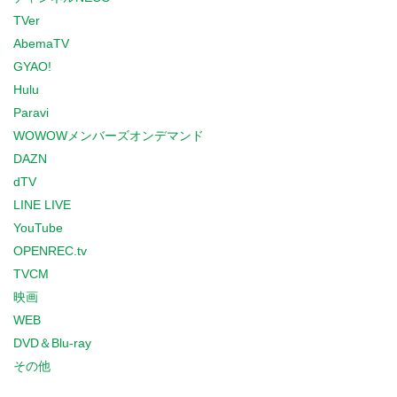
TVer
AbemaTV
GYAO!
Hulu
Paravi
WOWOWメンバーズオンデマンド
DAZN
dTV
LINE LIVE
YouTube
OPENREC.tv
TVCM
映画
WEB
DVD＆Blu-ray
その他