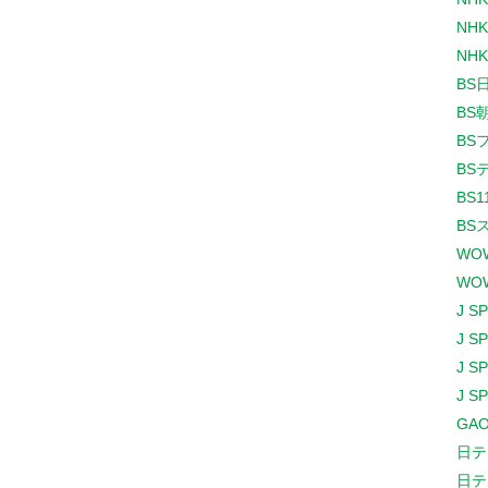
NHK
NHK
BS
BS
BS
BS
BS1
BS
WO
WO
J S
J S
J S
J S
GAO
日テ
日テ