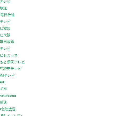
テレビ
放送
S毎日放送
テレビ
ビ愛知
ビ大阪
B毎日放送
テレビ
ビせとうち
もと県民テレビ
島読売テレビ
COMテレビ
AVE
-FM
yokohama
放送
O北陸放送
K BSプレミアム