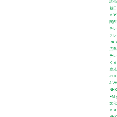
読売
朝日
MB
関西
テレ
テレ
RK
広島
テレ
くま
鹿児
J:
J-W
NHK
FM 
文化
MR
NH