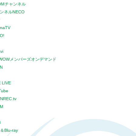
COMチャンネル
ンネルNECO
r
maTV
O!
vi
WOWメンバーズオンデマンド
N
 LIVE
Tube
NREC.tv
CM
B
＆Blu-ray