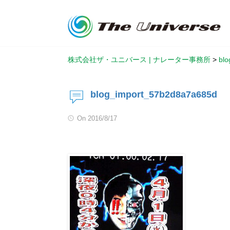
株式会社ザ・ユニバース | ナレーター事務所
>
bl
blog_import_57b2d8a7a685d
On
2016/8/17