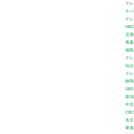
テレ
チバ
テレ
HB
北海
青森
福島
テレ
仙台
テレ
静岡
SB
新潟
中京
CB
名古
東海