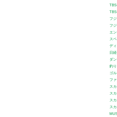
TB
TB
フジ
フジ
エン
スペ
ディ
日経
ダン
釣り
ゴル
ファ
スカ
スカ
スカ
スカ
MUS