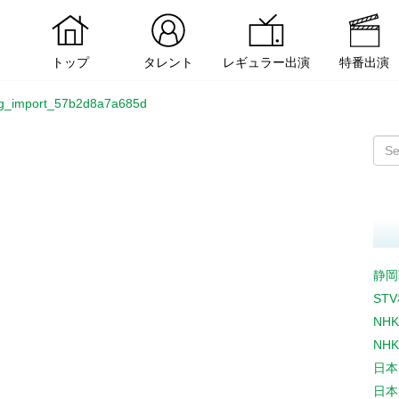
トップ
タレント
レギュラー出演
特番出演
og_import_57b2d8a7a685d
静岡
ST
NH
NH
日本
日本