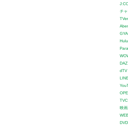
J:
チャ
TVe
Abe
GYA
Hulu
Para
WO
DAZ
dTV
LINE
You
OPE
TV
映画
WE
DVD