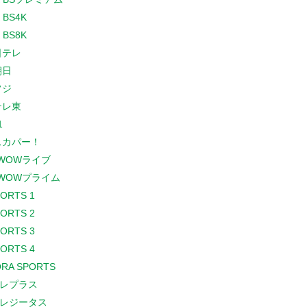
 BS4K
 BS8K
日テレ
朝日
フジ
テレ東
1
スカパー！
WOWライブ
WOWプライム
PORTS 1
PORTS 2
PORTS 3
PORTS 4
RA SPORTS
レプラス
レジータス