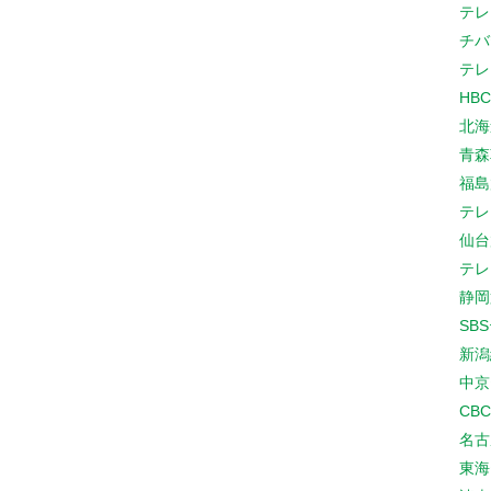
テレ
チバ
テレ
HB
北海
青森
福島
テレ
仙台
テレ
静岡
SB
新潟
中京
CB
名古
東海