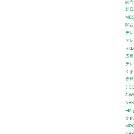
読売
朝日
MB
関西
テレ
テレ
RK
広島
テレ
くま
鹿児
J:
J-W
NHK
FM 
文化
MR
NH