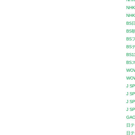
NHK
NHK
BS
BS
BS
BS
BS1
BS
WO
WO
J S
J S
J S
J S
GAO
日テ
日テ