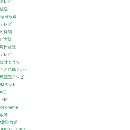
テレビ
放送
S毎日放送
テレビ
ビ愛知
ビ大阪
B毎日放送
テレビ
ビせとうち
もと県民テレビ
島読売テレビ
COMテレビ
AVE
-FM
yokohama
放送
O北陸放送
K BSプレミアム