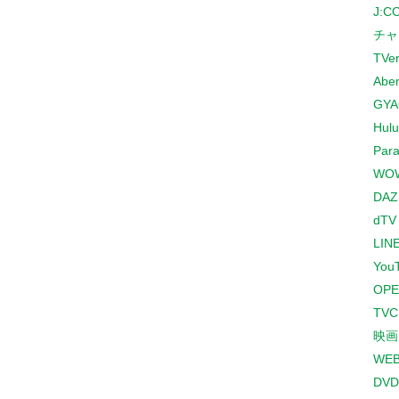
J:
チャ
TVe
Abe
GYA
Hulu
Para
WO
DAZ
dTV
LINE
You
OPE
TV
映画
WE
DVD