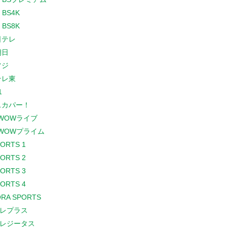
 BS4K
 BS8K
日テレ
朝日
フジ
テレ東
1
スカパー！
WOWライブ
WOWプライム
PORTS 1
PORTS 2
PORTS 3
PORTS 4
RA SPORTS
レプラス
レジータス