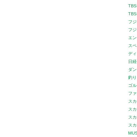
TB
TB
フジ
フジ
エン
スペ
ディ
日経
ダン
釣り
ゴル
ファ
スカ
スカ
スカ
スカ
MUS