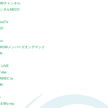
COMチャンネル
ンネルNECO
r
maTV
O!
vi
WOWメンバーズオンデマンド
N
 LIVE
Tube
NREC.tv
CM
B
＆Blu-ray