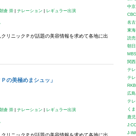
中京
朝倉 崇
|
ナレーション
|
レギュラー出演
CB
名古
ッ
東海
んクリニックＰが話題の美容情報を求めて各地に出
読売
朝日
。
MB
関西
テレ
テレ
クＰの美極めまシュッ」
RK
広島
テレ
くま
朝倉 崇
|
ナレーション
|
レギュラー出演
鹿児
ッ
J:
J-W
んクリニックＰが話題の美容情報を求めて各地に出