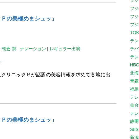
フジ
フジ
フジ
クＰの美極めまシュッ」
フジ
TOK
テレ
|
朝倉 崇
|
ナレーション
|
レギュラー出演
チバ
テレ
ッ
HB
北海
んクリニックＰが話題の美容情報を求めて各地に出
青森
福島
。
テレ
仙台
テレ
クＰの美極めまシュッ」
静岡
SB
新潟