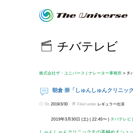
チバテレビ
株式会社ザ・ユニバース | ナレーター事務所
>
チ
朝倉 崇「しゅんしゅんクリニッ
On
2019/3/30
Filed under
レギュラー出演
2019年3月30日 (土)
|
22:45〜
|
チバテレビ
しゅんしゅんクリニックＰの美極めまシュ