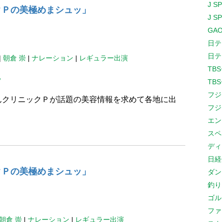
J S
クＰの美極めまシュッ」
J S
GAO
日テ
日テ
|
朝倉 崇
|
ナレーション
|
レギュラー出演
TB
ッ
TB
フジ
んクリニックＰが話題の美容情報を求めて各地に出
フジ
エン
。
スペ
ディ
日経
クＰの美極めまシュッ」
ダン
釣り
ゴル
ファ
朝倉 崇
|
ナレーション
|
レギュラー出演