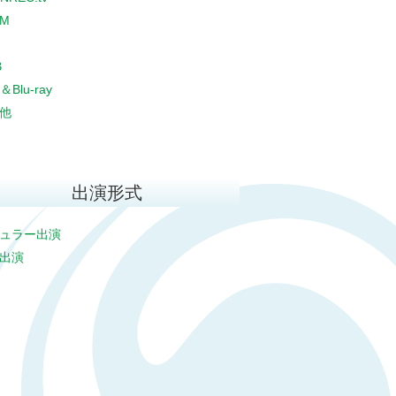
CM
B
＆Blu-ray
他
出演形式
ュラー出演
出演