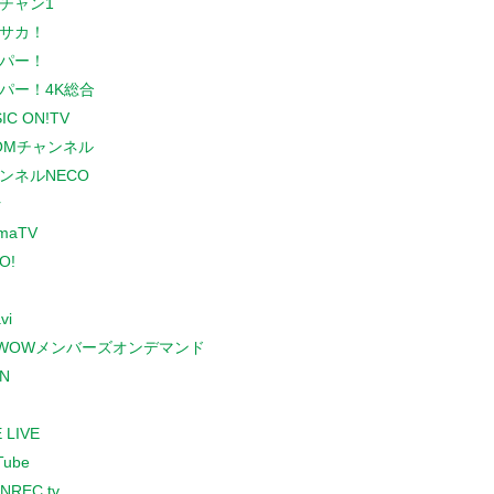
チャン1
サカ！
パー！
パー！4K総合
IC ON!TV
COMチャンネル
ンネルNECO
r
maTV
O!
vi
WOWメンバーズオンデマンド
N
 LIVE
Tube
NREC.tv