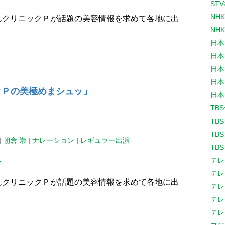
ST
NH
んクリニックＰが話題の美容情報を求めて各地に出
NH
日本
。
日本
日本
日本
クＰの美極めまシュッ」
日本
TB
TB
TB
|
朝倉 崇
|
ナレーション
|
レギュラー出演
TB
テレ
ッ
テレ
んクリニックＰが話題の美容情報を求めて各地に出
テレ
テレ
。
テレ