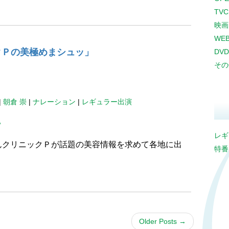
。
TV
映画
WE
クＰの美極めまシュッ」
DVD
その
|
朝倉 崇
|
ナレーション
|
レギュラー出演
ッ
レギ
んクリニックＰが話題の美容情報を求めて各地に出
特番
。
Older Posts
→