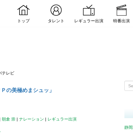
トップ
タレント
レギュラー出演
特番出演
バテレビ
クＰの美極めまシュッ」
|
朝倉 崇
|
ナレーション
|
レギュラー出演
静岡
ッ