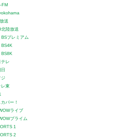
-FM
yokohama
放送
O北陸放送
K BSプレミアム
 BS4K
 BS8K
日テレ
朝日
フジ
テレ東
1
スカパー！
WOWライブ
WOWプライム
PORTS 1
PORTS 2