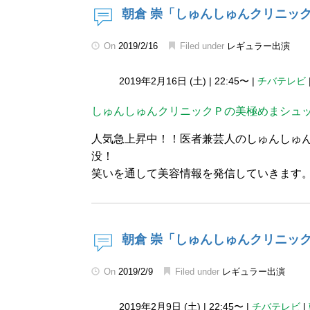
朝倉 崇「しゅんしゅんクリニッ
On
2019/2/16
Filed under
レギュラー出演
2019年2月16日 (土)
|
22:45〜
|
チバテレビ
しゅんしゅんクリニックＰの美極めまシュ
人気急上昇中！！医者兼芸人のしゅんしゅ
没！
笑いを通して美容情報を発信していきます
朝倉 崇「しゅんしゅんクリニッ
On
2019/2/9
Filed under
レギュラー出演
2019年2月9日 (土)
|
22:45〜
|
チバテレビ
|