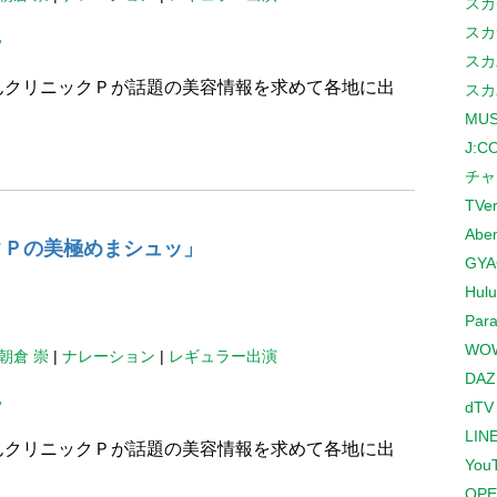
スカ
スカ
ッ
スカ
んクリニックＰが話題の美容情報を求めて各地に出
スカ
MUS
。
J:
チャ
TVe
Abe
クＰの美極めまシュッ」
GYA
Hulu
Para
WO
朝倉 崇
|
ナレーション
|
レギュラー出演
DAZ
ッ
dTV
LINE
んクリニックＰが話題の美容情報を求めて各地に出
You
OPE