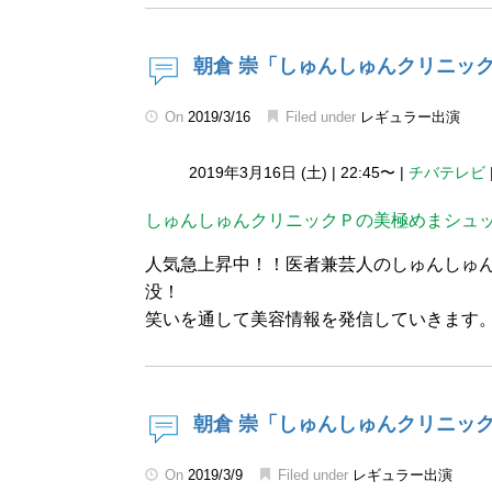
朝倉 崇「しゅんしゅんクリニッ
On
2019/3/16
Filed under
レギュラー出演
2019年3月16日 (土)
|
22:45〜
|
チバテレビ
しゅんしゅんクリニックＰの美極めまシュ
人気急上昇中！！医者兼芸人のしゅんしゅ
没！
笑いを通して美容情報を発信していきます
朝倉 崇「しゅんしゅんクリニッ
On
2019/3/9
Filed under
レギュラー出演