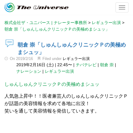
Toggl
株式会社ザ・ユニバース | ナレーター事務所
>
レギュラー出演
>
朝倉 崇「しゅんしゅんクリニックＰの美極めまシュッ」
朝倉 崇「しゅんしゅんクリニックＰの美極め
まシュッ」
On
2019/2/16
Filed under
レギュラー出演
2019年2月16日 (土)
|
22:45〜
|
チバテレビ
|
朝倉 崇
|
ナレーション
|
レギュラー出演
しゅんしゅんクリニックＰの美極めまシュッ
人気急上昇中！！医者兼芸人のしゅんしゅんクリニックＰ
が話題の美容情報を求めて各地に出没！
笑いを通して美容情報を発信していきます。