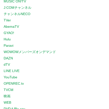
MUSIC ON!TV
J:COMチャンネル
チャンネルNECO
TVer
AbemaTV
GYAO!
Hulu
Paravi
WOWOWメンバーズオンデマンド
DAZN
dTV
LINE LIVE
YouTube
OPENREC.tv
TVCM
映画
WEB
DVD＆Blu-ray