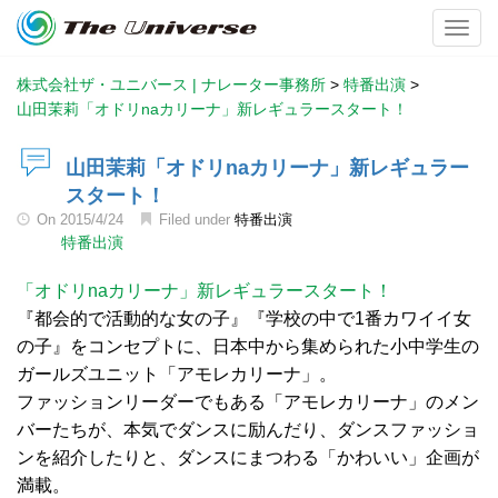
Toggl
株式会社ザ・ユニバース | ナレーター事務所
>
特番出演
>
山田茉莉「オドリnaカリーナ」新レギュラースタート！
山田茉莉「オドリnaカリーナ」新レギュラー
スタート！
On
2015/4/24
Filed under
特番出演
特番出演
「オドリnaカリーナ」新レギュラースタート！
『都会的で活動的な女の子』『学校の中で1番カワイイ女
の子』をコンセプトに、日本中から集められた小中学生の
ガールズユニット「アモレカリーナ」。
ファッションリーダーでもある「アモレカリーナ」のメン
バーたちが、本気でダンスに励んだり、ダンスファッショ
ンを紹介したりと、ダンスにまつわる「かわいい」企画が
満載。