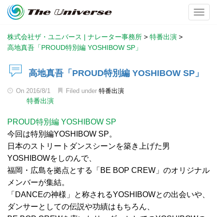
Toggl
株式会社ザ・ユニバース | ナレーター事務所
>
特番出演
>
高地真吾「PROUD特別編 YOSHIBOW SP」
高地真吾「PROUD特別編 YOSHIBOW SP」
On
2016/8/1
Filed under
特番出演
特番出演
PROUD特別編 YOSHIBOW SP
今回は特別編YOSHIBOW SP。
日本のストリートダンスシーンを築き上げた男
YOSHIBOWをしのんで、
福岡・広島を拠点とする「BE BOP CREW」のオリジナル
メンバーが集結。
「DANCEの神様」と称されるYOSHIBOWとの出会いや、
ダンサーとしての伝説や功績はもちろん、