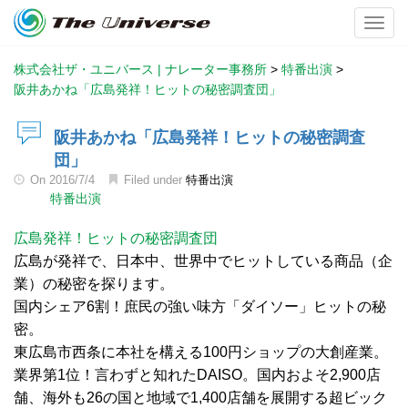
Toggl
株式会社ザ・ユニバース | ナレーター事務所
>
特番出演
>
阪井あかね「広島発祥！ヒットの秘密調査団」
阪井あかね「広島発祥！ヒットの秘密調査
団」
On
2016/7/4
Filed under
特番出演
特番出演
広島発祥！ヒットの秘密調査団
広島が発祥で、日本中、世界中でヒットしている商品（企
業）の秘密を探ります。
国内シェア6割！庶民の強い味方「ダイソー」ヒットの秘
密。
東広島市西条に本社を構える100円ショップの大創産業。
業界第1位！言わずと知れたDAISO。国内およそ2,900店
舗、海外も26の国と地域で1,400店舗を展開する超ビック