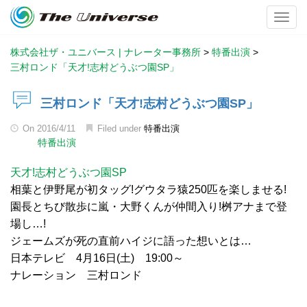
Toggl
株式会社ザ・ユニバース | ナレーター事務所
>
特番出演
>
三村ロンド「天才!志村どうぶつ園SP」
三村ロンド「天才!志村どうぶつ園SP」
On
2016/4/11
Filed under
特番出演
特番出演
天才!志村どうぶつ園SP
相葉と伊野尾が初タッグ!グウタラ猿250匹を楽しませる!
園長とちび散歩に嵐・大野くんが仲間入り!桝アナまで登
場し…!
ジェームズが死の直前ハイジに語った想いとは…
日本テレビ 4月16日(土) 19:00～
ナレーション 三村ロンド