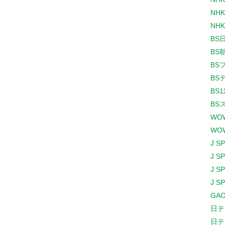
NHK
NHK
BS
BS
BS
BS
BS1
BS
WO
WO
J S
J S
J S
J S
GAO
日テ
日テ