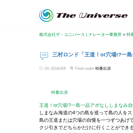
株式会社ザ・ユニバース | ナレーター事務所
>
特
三村ロンド「王道！or穴場!?一
On
2016/4/8
Filed under
特番出演
特番出演
王道！or穴場!?一島一品アポなししまなみ
しまなみ海道の4つの島を巡って島の人をス
島の王道または穴場の自慢を一つずつあげ
クジ引きでどちらかだけに行くことができ