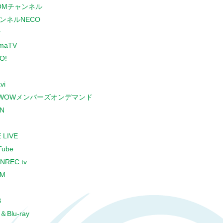
COMチャンネル
ンネルNECO
r
maTV
O!
vi
WOWメンバーズオンデマンド
N
 LIVE
Tube
NREC.tv
CM
B
＆Blu-ray