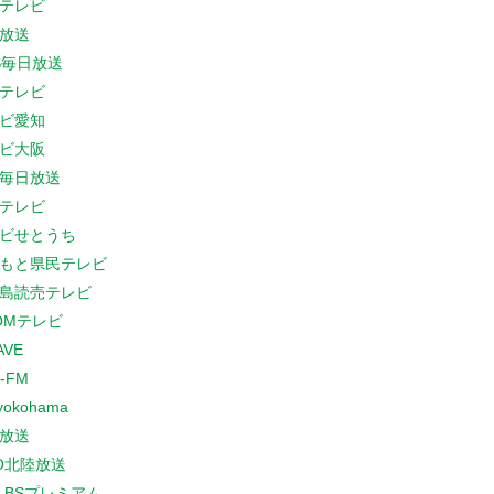
テレビ
放送
S毎日放送
テレビ
ビ愛知
ビ大阪
B毎日放送
テレビ
ビせとうち
もと県民テレビ
島読売テレビ
COMテレビ
AVE
-FM
yokohama
放送
O北陸放送
K BSプレミアム