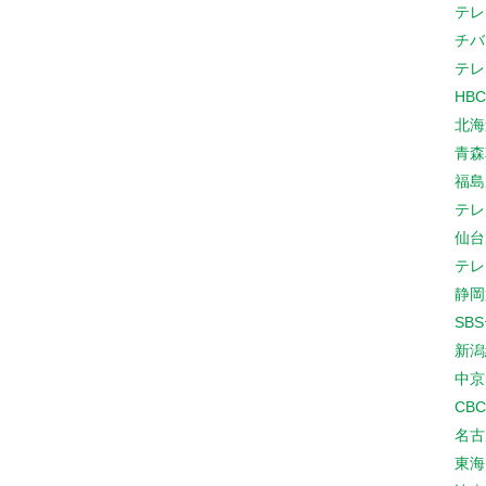
テレ
チバ
テレ
HB
北海
青森
福島
テレ
仙台
テレ
静岡
SB
新潟
中京
CB
名古
東海