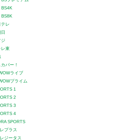
 BS4K
 BS8K
日テレ
朝日
フジ
テレ東
1
スカパー！
WOWライブ
WOWプライム
PORTS 1
PORTS 2
PORTS 3
PORTS 4
RA SPORTS
レプラス
レジータス