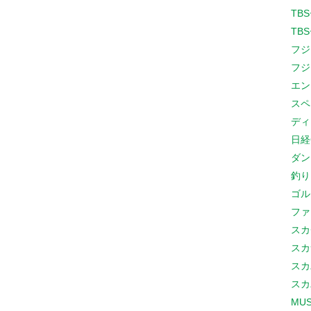
TB
TB
フジ
フジ
エン
スペ
ディ
日経
ダン
釣り
ゴル
ファ
スカ
スカ
スカ
スカ
MUS