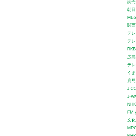
読売
朝日
MB
関西
テレ
テレ
RK
広島
テレ
くま
鹿児
J:
J-W
NHK
FM 
文化
MR
NH