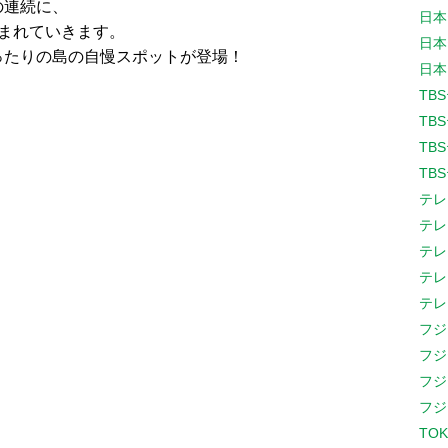
の連続に、
日本
まれていきます。
日本
ったりの島の自慢スポットが登場！
日本
TB
TB
TB
TB
テレ
テレ
テレ
テレ
テレ
フジ
フジ
フジ
フジ
TOK