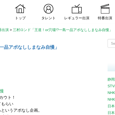
トップ
タレント
レギュラー出演
特番出演
番出演
>
三村ロンド「王道！or穴場!?一島一品アポなししまなみ自慢」
島一品アポなししまなみ自慢」
静岡
ST
自慢
NH
カウト！
NH
てもらい
日本
るというアポなし企画。
日本