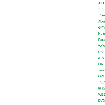
J:
チャ
TVe
Abe
GYA
Hulu
Para
WO
DAZ
dTV
LINE
You
OPE
TV
映画
WE
DVD