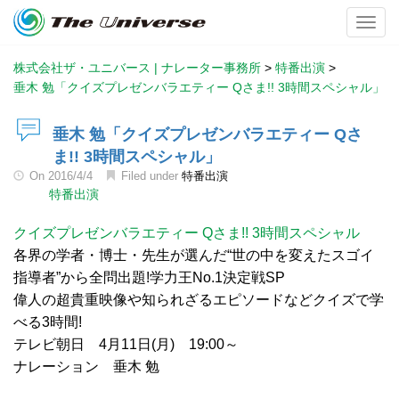
Toggl
株式会社ザ・ユニバース | ナレーター事務所
>
特番出演
>
垂木 勉「クイズプレゼンバラエティー Qさま!! 3時間スペシャル」
垂木 勉「クイズプレゼンバラエティー Qさ
ま!! 3時間スペシャル」
On
2016/4/4
Filed under
特番出演
特番出演
クイズプレゼンバラエティー Qさま!! 3時間スペシャル
各界の学者・博士・先生が選んだ“世の中を変えたスゴイ
指導者”から全問出題!学力王No.1決定戦SP
偉人の超貴重映像や知られざるエピソードなどクイズで学
べる3時間!
テレビ朝日 4月11日(月) 19:00～
ナレーション 垂木 勉