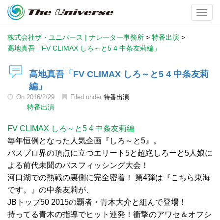
Toggl
株式会社ザ・ユニバース | ナレーター事務所
>
特番出演
>
高地真吾「FV CLIMAX しろ～と5 4 中条友莉編」
高地真吾「FV CLIMAX しろ～と5 4 中条友莉
編」
On
2016/2/29
Filed under
特番出演
特番出演
FV CLIMAX しろ～と5 4 中条友莉編
毎年恒例となった人気企画『しろ～と5』。
バスプロ界の頂点に立つエリート5と超絶しろーと5人娘に
よる前代未聞のバスフィッシング大会！
河口湖での熱戦の裏側に完全密着！ 第4弾は『こちら東海
です。』の中条友莉が、
JBトップ50 2015の覇者・青木大介と組んで登場！
持ってる青木の指導でヒット連発！衝撃のアワセ＆オフシ